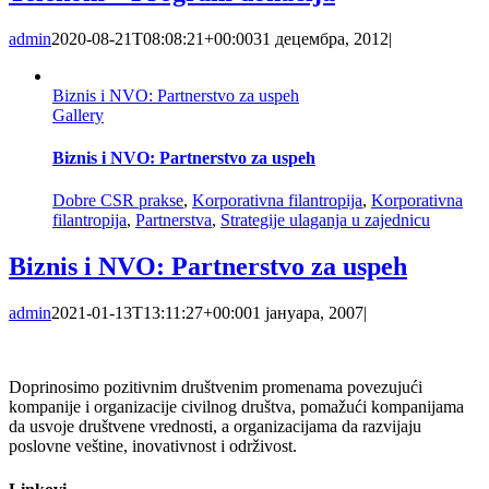
admin
2020-08-21T08:08:21+00:00
31 децембра, 2012
|
Biznis i NVO: Partnerstvo za uspeh
Gallery
Biznis i NVO: Partnerstvo za uspeh
Dobre CSR prakse
,
Korporativna filantropija
,
Korporativna
filantropija
,
Partnerstva
,
Strategije ulaganja u zajednicu
Biznis i NVO: Partnerstvo za uspeh
admin
2021-01-13T13:11:27+00:00
1 јануара, 2007
|
Doprinosimo pozitivnim društvenim promenama povezujući
kompanije i organizacije civilnog društva, pomažući kompanijama
da usvoje društvene vrednosti, a organizacijama da razvijaju
poslovne veštine, inovativnost i održivost.