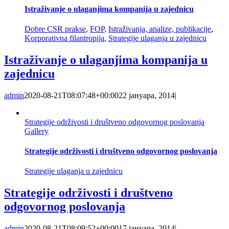
Istraživanje o ulaganjima kompanija u zajednicu
Dobre CSR prakse
,
FOP
,
Istraživanja, analize, publikacije
,
Korporativna filantropija
,
Strategije ulaganja u zajednicu
Istraživanje o ulaganjima kompanija u
zajednicu
admin
2020-08-21T08:07:48+00:00
22 јануара, 2014
|
Strategije održivosti i društveno odgovornog poslovanja
Gallery
Strategije održivosti i društveno odgovornog poslovanja
Strategije ulaganja u zajednicu
Strategije održivosti i društveno
odgovornog poslovanja
admin
2020-08-21T08:09:52+00:00
17 јануара, 2014
|