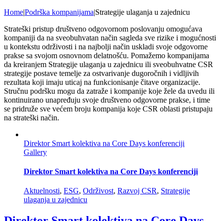
Home
|
Podrška kompanijama
|
Strategije ulaganja u zajednicu
Strateški pristup društveno odgovornom poslovanju omogućava
kompaniji da na sveobuhvatan način sagleda sve rizike i mogućnosti
u kontekstu održivosti i na najbolji način uskladi svoje odgovorne
prakse sa svojom osnovnom delatnošću. Pomažemo kompanijama
da kreiranjem Strategije ulaganja u zajednicu ili sveobuhvatne CSR
strategije postave temelje za ostvarivanje dugoročnih i vidljivih
rezultata koji imaju uticaj na funkcionisanje čitave organizacije.
Stručnu podršku mogu da zatraže i kompanije koje žele da uvedu ili
kontinuirano unapređuju svoje društveno odgovorne prakse, i time
se pridruže sve većem broju kompanija koje CSR oblasti pristupaju
na strateški način.
Direktor Smart kolektiva na Core Days konferenciji
Gallery
Direktor Smart kolektiva na Core Days konferenciji
Aktuelnosti
,
ESG
,
Održivost
,
Razvoj CSR
,
Strategije
ulaganja u zajednicu
Direktor Smart kolektiva na Core Days