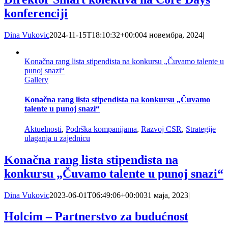
konferenciji
Dina Vukovic
2024-11-15T18:10:32+00:00
4 новембра, 2024
|
Konačna rang lista stipendista na konkursu „Čuvamo talente u
punoj snazi“
Gallery
Konačna rang lista stipendista na konkursu „Čuvamo
talente u punoj snazi“
Aktuelnosti
,
Podrška kompanijama
,
Razvoj CSR
,
Strategije
ulaganja u zajednicu
Konačna rang lista stipendista na
konkursu „Čuvamo talente u punoj snazi“
Dina Vukovic
2023-06-01T06:49:06+00:00
31 маја, 2023
|
Holcim – Partnerstvo za budućnost