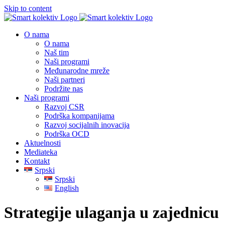
Skip to content
O nama
O nama
Naš tim
Naši programi
Međunarodne mreže
Naši partneri
Podržite nas
Naši programi
Razvoj CSR
Podrška kompanijama
Razvoj socijalnih inovacija
Podrška OCD
Aktuelnosti
Mediateka
Kontakt
Srpski
Srpski
English
Strategije ulaganja u zajednicu