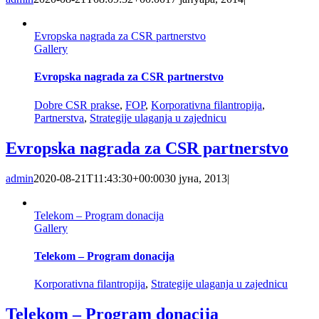
Evropska nagrada za CSR partnerstvo
Gallery
Evropska nagrada za CSR partnerstvo
Dobre CSR prakse
,
FOP
,
Korporativna filantropija
,
Partnerstva
,
Strategije ulaganja u zajednicu
Evropska nagrada za CSR partnerstvo
admin
2020-08-21T11:43:30+00:00
30 јуна, 2013
|
Telekom – Program donacija
Gallery
Telekom – Program donacija
Korporativna filantropija
,
Strategije ulaganja u zajednicu
Telekom – Program donacija