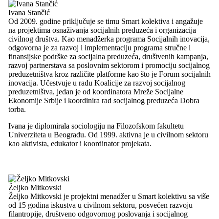
Ivana Stančić
Od 2009. godine priključuje se timu Smart kolektiva i angažuje
na projektima osnaživanja socijalnih preduzeća i organizacija
civilnog društva. Kao menadžerka programa Socijalnih inovacija,
odgovorna je za razvoj i implementaciju programa stručne i
finansijske podrške za socijalna preduzeća, društvenih kampanja,
razvoj partnerstava sa poslovnim sektorom i promociju socijalnog
preduzetništva kroz različite platforme kao što je Forum socijalnih
inovacija. Učestvuje u radu Koalicije za razvoj socijalnog
preduzetništva, jedan je od koordinatora Mreže Socijalne
Ekonomije Srbije i koordinira rad socijalnog preduzeća Dobra
torba.
Ivana je diplomirala sociologiju na Filozofskom fakultetu
Univerziteta u Beogradu. Od 1999. aktivna je u civilnom sektoru
kao aktivista, edukator i koordinator projekata.
Željko Mitkovski
Željko Mitkovski je projektni menadžer u Smart kolektivu sa više
od 15 godina iskustva u civilnom sektoru, posvećen razvoju
filantropije, društveno odgovornog poslovanja i socijalnog