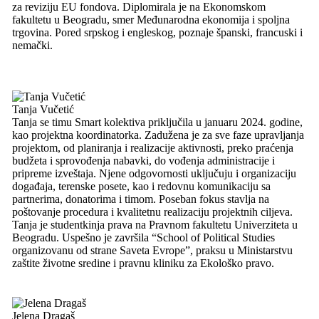
za reviziju EU fondova. Diplomirala je na Ekonomskom
fakultetu u Beogradu, smer Međunarodna ekonomija i spoljna
trgovina. Pored srpskog i engleskog, poznaje španski, francuski i
nemački.
Tanja Vučetić
Tanja se timu Smart kolektiva priključila u januaru 2024. godine,
kao projektna koordinatorka. Zadužena je za sve faze upravljanja
projektom, od planiranja i realizacije aktivnosti, preko praćenja
budžeta i sprovođenja nabavki, do vođenja administracije i
pripreme izveštaja. Njene odgovornosti uključuju i organizaciju
događaja, terenske posete, kao i redovnu komunikaciju sa
partnerima, donatorima i timom. Poseban fokus stavlja na
poštovanje procedura i kvalitetnu realizaciju projektnih ciljeva.
Tanja je studentkinja prava na Pravnom fakultetu Univerziteta u
Beogradu. Uspešno je završila “School of Political Studies
organizovanu od strane Saveta Evrope”, praksu u Ministarstvu
zaštite životne sredine i pravnu kliniku za Ekološko pravo.
Jelena Dragaš