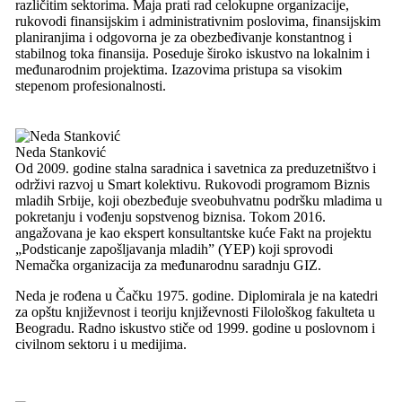
različitim sektorima. Maja prati rad celokupne organizacije,
rukovodi finansijskim i administrativnim poslovima, finansijskim
planiranjima i odgovorna je za obezbeđivanje konstantnog i
stabilnog toka finansija. Poseduje široko iskustvo na lokalnim i
međunarodnim projektima. Izazovima pristupa sa visokim
stepenom profesionalnosti.
Neda Stanković
Od 2009. godine stalna saradnica i savetnica za preduzetništvo i
održivi razvoj u Smart kolektivu. Rukovodi programom Biznis
mladih Srbije, koji obezbeđuje sveobuhvatnu podršku mladima u
pokretanju i vođenju sopstvenog biznisa. Tokom 2016.
angažovana je kao ekspert konsultantske kuće Fakt na projektu
„Podsticanje zapošljavanja mladih” (YEP) koji sprovodi
Nemačka organizacija za međunarodnu saradnju GIZ.
Neda je rođena u Čačku 1975. godine. Diplomirala je na katedri
za opštu književnost i teoriju književnosti Filološkog fakulteta u
Beogradu. Radno iskustvo stiče od 1999. godine u poslovnom i
civilnom sektoru i u medijima.