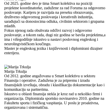
Od 2025. godine deo je tima Smart kolektiva na poziciji
projektne koordinatorke, zadužene za rad Foruma za odgovorno
poslovanje. Karijeru je razvijala na preseku obrazovanja,
društveno odgovornog poslovanja i kreativnih industrija,
sarađujući sa donosiocima odluka, civilnim sektorom i grupama
mladih.
Fokus njenog rada obuhvata održivi razvoj i odgovorno
poslovanje, a tokom rada, dugi niz godina se bavila projektima,a
ima i višegodišnje iskustvo u nastavi poslovnog engleskog i
neurolingvističkom koučingu.
Master je engleskog jezika i književnosti i diplomirani dizajner
enterijera.
Marija Trkulja
Od 2012. godine angažovana u Smart kolektivu u sektoru
Finansija i operative. Zadužena je za pripremu i izradu
finansijskih izveštaja, obradu i klasifikaciju dokumentacije kao i
komunikaciju sa partnerima.
Iskustvo u oblasti finansija stekla je kroz rad u nekoliko firmi i
organizacija. Diplomirala sportsko novinarstvo 2010. godine na
Fakultetu sporta i fizičkog vaspitanja. U poslu je proaktivna,
organizovana i sistematična.