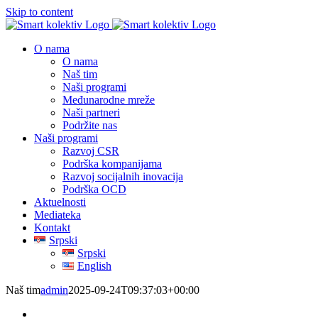
Skip to content
O nama
O nama
Naš tim
Naši programi
Međunarodne mreže
Naši partneri
Podržite nas
Naši programi
Razvoj CSR
Podrška kompanijama
Razvoj socijalnih inovacija
Podrška OCD
Aktuelnosti
Mediateka
Kontakt
Srpski
Srpski
English
Naš tim
admin
2025-09-24T09:37:03+00:00