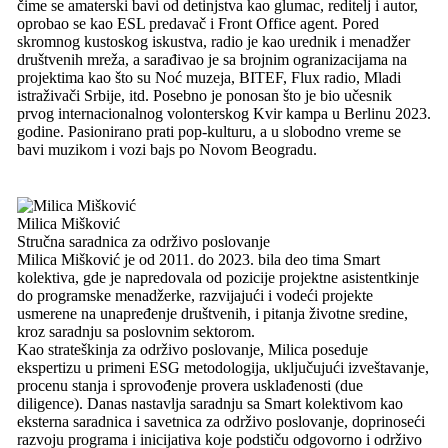
čime se amaterski bavi od detinjstva kao glumac, reditelj i autor,
oprobao se kao ESL predavač i Front Office agent. Pored
skromnog kustoskog iskustva, radio je kao urednik i menadžer
društvenih mreža, a sarađivao je sa brojnim ogranizacijama na
projektima kao što su Noć muzeja, BITEF, Flux radio, Mladi
istraživači Srbije, itd. Posebno je ponosan što je bio učesnik
prvog internacionalnog volonterskog Kvir kampa u Berlinu 2023.
godine. Pasionirano prati pop-kulturu, a u slobodno vreme se
bavi muzikom i vozi bajs po Novom Beogradu.
Milica Mišković
Stručna saradnica za održivo poslovanje
Milica Mišković je od 2011. do 2023. bila deo tima Smart
kolektiva, gde je napredovala od pozicije projektne asistentkinje
do programske menadžerke, razvijajući i vodeći projekte
usmerene na unapređenje društvenih, i pitanja životne sredine,
kroz saradnju sa poslovnim sektorom.
Kao strateškinja za održivo poslovanje, Milica poseduje
ekspertizu u primeni ESG metodologija, uključujući izveštavanje,
procenu stanja i sprovođenje provera usklađenosti (due
diligence). Danas nastavlja saradnju sa Smart kolektivom kao
eksterna saradnica i savetnica za održivo poslovanje, doprinosеći
razvoju programa i inicijativa koje podstiču odgovorno i održivo