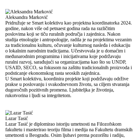
Aleksandra Marković
Pridružuje se Smart kolektivu kao projektna koordinatorka 2024.
godine, nakon više od petnaest godina rada na različitim
poslovima koji se tiču ruralnih područja i zajednica. Nakon
studija etnologije i antropologije, radila je na projektima vezanim
za tradicionalnu kulturu, očuvanje kulturnog nasleđa i edukaciju
o lokalnim narodnim tradicijama. Učestvovala je u domaćim i
međunarodnim programima i inicijativama koje podržavaju
ruralni razvoj, sarađujući sa organizacijama kao što su UNDP,
USAID, SECO, sa fokusom na zaštitu tradicionalnih proizvoda i
podsticanje ekonomskog rasta seoskih zajednica.
U Smart kolektivu, koordinira projekte koji podržavaju održive
prakse u poslovanju i svakodnevnom životu, sa ciljem stvaranja
dugoročnih pozitivnih promena. Ljubiteljka je životinja,
rukotvorina i ljudi sa integritetom.
Lazar Tasić
Lazar Tasić je diplomirao istoriju umetnosti na Filozofskom
fakultetu i masterirao teoriju filma i medija na Fakultetu dramskih
umetnosti u Beogradu. Osim ljubavi prema pozorištu i radiju,