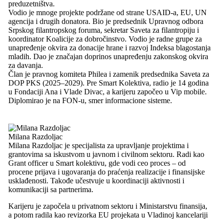
preduzetništva.
Vodio je mnoge projekte podržane od strane USAID-a, EU, UN
agencija i drugih donatora. Bio je predsednik Upravnog odbora
Srpskog filantropskog foruma, sekretar Saveta za filantropiju i
koordinator Koalicije za dobročinstvo. Vodio je radne grupe za
unapređenje okvira za donacije hrane i razvoj Indeksa blagostanja
mladih. Dao je značajan doprinos unapređenju zakonskog okvira
za davanja.
Član je pravnog komiteta Philea i zamenik predsednika Saveta za
DOP PKS (2025–2029). Pre Smart Kolektiva, radio je 14 godina
u Fondaciji Ana i Vlade Divac, a karijeru započeo u Vip mobile.
Diplomirao je na FON-u, smer informacione sisteme.
Milana Razdoljac
Milana Razdoljac je specijalista za upravljanje projektima i
grantovima sa iskustvom u javnom i civilnom sektoru. Radi kao
Grant officer u Smart kolektivu, gde vodi ceo proces – od
procene prijava i ugovaranja do praćenja realizacije i finansijske
usklađenosti. Takođe učestvuje u koordinaciji aktivnosti i
komunikaciji sa partnerima.
Karijeru je započela u privatnom sektoru i Ministarstvu finansija,
a potom radila kao revizorka EU projekata u Vladinoj kancelariji