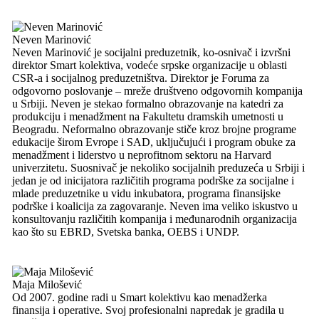
Neven Marinović
Neven Marinović je socijalni preduzetnik, ko-osnivač i izvršni
direktor Smart kolektiva, vodeće srpske organizacije u oblasti
CSR-a i socijalnog preduzetništva. Direktor je Foruma za
odgovorno poslovanje – mreže društveno odgovornih kompanija
u Srbiji. Neven je stekao formalno obrazovanje na katedri za
produkciju i menadžment na Fakultetu dramskih umetnosti u
Beogradu. Neformalno obrazovanje stiče kroz brojne programe
edukacije širom Evrope i SAD, uključujući i program obuke za
menadžment i liderstvo u neprofitnom sektoru na Harvard
univerzitetu. Suosnivač je nekoliko socijalnih preduzeća u Srbiji i
jedan je od inicijatora različitih programa podrške za socijalne i
mlade preduzetnike u vidu inkubatora, programa finansijske
podrške i koalicija za zagovaranje. Neven ima veliko iskustvo u
konsultovanju različitih kompanija i međunarodnih organizacija
kao što su EBRD, Svetska banka, OEBS i UNDP.
Maja Milošević
Od 2007. godine radi u Smart kolektivu kao menadžerka
finansija i operative. Svoj profesionalni napredak je gradila u