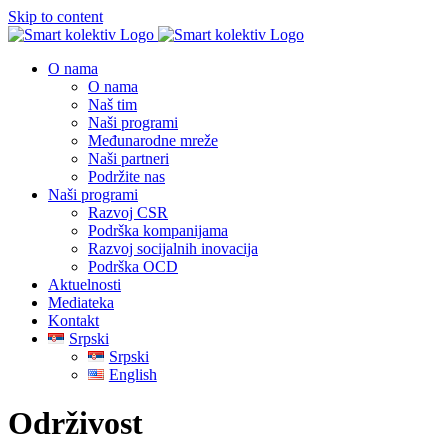
Skip to content
O nama
O nama
Naš tim
Naši programi
Međunarodne mreže
Naši partneri
Podržite nas
Naši programi
Razvoj CSR
Podrška kompanijama
Razvoj socijalnih inovacija
Podrška OCD
Aktuelnosti
Mediateka
Kontakt
Srpski
Srpski
English
Održivost