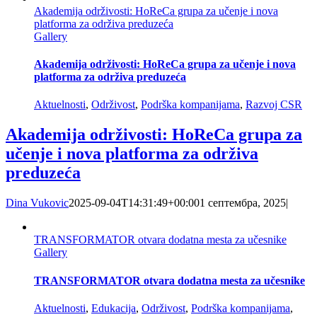
Akademija održivosti: HoReCa grupa za učenje i nova
platforma za održiva preduzeća
Gallery
Akademija održivosti: HoReCa grupa za učenje i nova
platforma za održiva preduzeća
Aktuelnosti
,
Održivost
,
Podrška kompanijama
,
Razvoj CSR
Akademija održivosti: HoReCa grupa za
učenje i nova platforma za održiva
preduzeća
Dina Vukovic
2025-09-04T14:31:49+00:00
1 септембра, 2025
|
TRANSFORMATOR otvara dodatna mesta za učesnike
Gallery
TRANSFORMATOR otvara dodatna mesta za učesnike
Aktuelnosti
,
Edukacija
,
Održivost
,
Podrška kompanijama
,