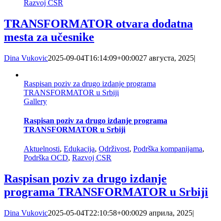
Razvoj CSR
TRANSFORMATOR otvara dodatna
mesta za učesnike
Dina Vukovic
2025-09-04T16:14:09+00:00
27 августа, 2025
|
Raspisan poziv za drugo izdanje programa
TRANSFORMATOR u Srbiji
Gallery
Raspisan poziv za drugo izdanje programa
TRANSFORMATOR u Srbiji
Aktuelnosti
,
Edukacija
,
Održivost
,
Podrška kompanijama
,
Podrška OCD
,
Razvoj CSR
Raspisan poziv za drugo izdanje
programa TRANSFORMATOR u Srbiji
Dina Vukovic
2025-05-04T22:10:58+00:00
29 априла, 2025
|