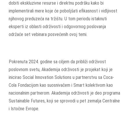
dobiti ekskluzivne resurse i direktnu podršku kako bi
implementirali mere koje će poboljšati efikasnost i vidljivost
njihovog preduzeća na tržištu. U tom periodu istaknuti
eksperti iz oblasti održivosti i odgovornog poslovanja
održaće set vebinara posvećenih ovoj temi.
Pokrenuta 2024. godine sa ciljem da približi održivost
poslovnom svetu, Akademija održivosti je projekat koji je
inicirao Social Innovation Solutions u partnerstvu sa Coca-
Cola Fondacijom kao suosnivačem i Smart kolektivom kao
nacionalnim partnerom. Akademija održivosti je deo programa
Sustainable Futures, koji se sprovodi u pet zemalja Centralne
i Istočne Evrope.