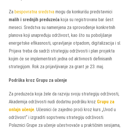
Za
bespovratna sredstva
mogu da konkurišu predstavnici
malih i srednjih preduzeća
koja su registrovana bar šest
meseci. Sredstva su namenjena za sprovođenje konkretnih
planova koji unapređuju održivost, kao što su poboljšanje
energetske efikasnosti, upravljanje otpadom, digitalizacija i sl.
Prijava treba da sadrži strategiju održivosti i plan projekta
kojim će se implementirati jedna od aktivnosti definisanih
strategijom. Rok za prijavljivanje za grant je 23. maj.
Podrška kroz Grupu za učenje
Za preduzeća koja žele da razviju svoju strategiju održivosti,
Akademija održivosti nudi dodatnu podršku kroz
Grupu za
onlajn učenje
. Učesnici će zajedno proći kroz kurs „Uvod u
održivost“ i izgraditi sopstvenu strategiju održivosti.
Polaznici Grupe za učenje učestvovaće u praktičnim sesijama,