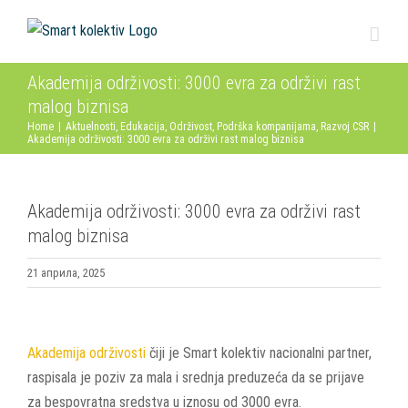
Skip
to
content
Akademija održivosti: 3000 evra za održivi rast
malog biznisa
Home
|
Aktuelnosti
,
Edukacija
,
Održivost
,
Podrška kompanijama
,
Razvoj CSR
|
Akademija održivosti: 3000 evra za održivi rast malog biznisa
Akademija održivosti: 3000 evra za održivi rast
malog biznisa
21 априла, 2025
View
Larger
Akademija održivosti
čiji je Smart kolektiv nacionalni partner,
Image
raspisala je poziv za mala i srednja preduzeća da se prijave
za bespovratna sredstva u iznosu od 3000 evra.