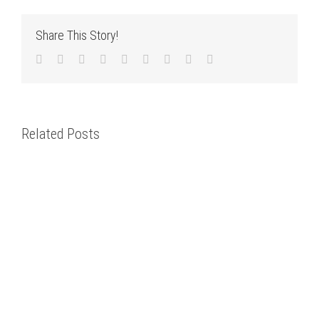
Share This Story!
Facebook
Twitter
LinkedIn
Reddit
WhatsApp
Tumblr
Pinterest
Vk
Email
Related Posts