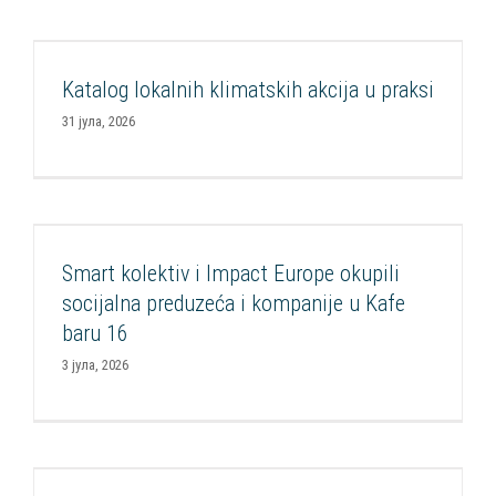
Katalog lokalnih klimatskih akcija u praksi
Katalog lokalnih klimatskih akcija u praksi
Aktuelnosti
Klimatske promene
Mediateka
Publikacije
31 јула, 2026
Smart kolektiv i Impact Europe okupili socijalna
preduzeća i kompanije u Kafe baru 16
Smart kolektiv i Impact Europe okupili
Aktuelnosti
Programi podrške socijalnim preduzećima
Razvoj
socijalna preduzeća i kompanije u Kafe
socijalnih inovacija
Socijalna nabavka
baru 16
3 јула, 2026
Odgovori u vezi sa pozivom za uspostavljanje
resurs centara za socijalno preduzetništvo