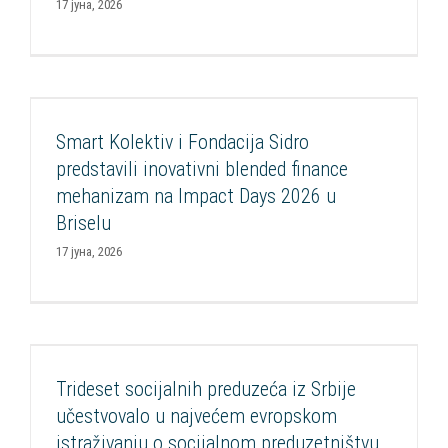
17 јуна, 2026
Smart Kolektiv i Fondacija Sidro predstavili
inovativni blended finance mehanizam na
Impact Days 2026 u Briselu
Smart Kolektiv i Fondacija Sidro
Aktuelnosti
Impakt investiranje
Razvoj socijalnih inovacija
predstavili inovativni blended finance
Smart Impakt Fond
mehanizam na Impact Days 2026 u
Briselu
17 јуна, 2026
Trideset socijalnih preduzeća iz Srbije
učestvovalo u najvećem evropskom istraživanju
Trideset socijalnih preduzeća iz Srbije
o socijalnom preduzetništvu – ESEM
učestvovalo u najvećem evropskom
Aktuelnosti
Euclid
Razvoj socijalnih inovacija
istraživanju o socijalnom preduzetništvu