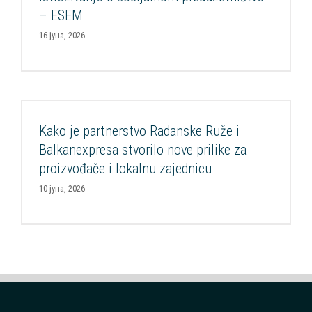
– ESEM
16 јуна, 2026
Kako je partnerstvo Radanske Ruže i
Balkanexpresa stvorilo nove prilike za
proizvođače i lokalnu zajednicu
Kako je partnerstvo Radanske Ruže i
Aktuelnosti
Programi podrške socijalnim preduzećima
Razvoj
Balkanexpresa stvorilo nove prilike za
socijalnih inovacija
Socijalna nabavka
proizvođače i lokalnu zajednicu
10 јуна, 2026