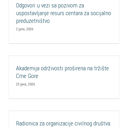
Odgovori u vezi sa pozivom za
Aktuelnosti
Konkursi
Podrška OCD
Razvoj socijalnih
uspostavljanje resurs centara za socijalno
inovacija
Resurs centri za socijalna preduzeća
preduzetništvo
2 јула, 2026
Akademija održivosti proširena na tržište Crne
Gore
Akademija održivosti proširena na tržište
Aktuelnosti
Održivost
Podrška kompanijama
Podrška OCD
Crne Gore
23 јуна, 2026
Radionica za organizacije civilnog društva: Kako
unaprediti saradnju sa kompanijama
Radionica za organizacije civilnog društva:
Aktuelnosti
Edukacija
Partnerstva
Podrška OCD