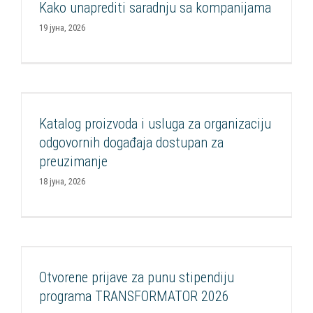
Kako unaprediti saradnju sa kompanijama
19 јуна, 2026
Katalog proizvoda i usluga za organizaciju
odgovornih događaja dostupan za preuzimanje
Katalog proizvoda i usluga za organizaciju
Aktuelnosti
Mediateka
Publikacije
Razvoj socijalnih inovacija
odgovornih događaja dostupan za
SIF
Socijalna nabavka
preuzimanje
18 јуна, 2026
Otvorene prijave za punu stipendiju programa
TRANSFORMATOR 2026
Otvorene prijave za punu stipendiju
Aktuelnosti
Edukacija
Edukacija
Konkursi
Održivost
Podrška
programa TRANSFORMATOR 2026
kompanijama
Podrška OCD
Razvoj CSR