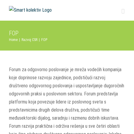
Skip
to
content
FOP
Home
|
Razvoj CSR
|
FOP
Forum za odgovorno poslovanje je mreža vodećih kompanija
koje doprinose razvoju zajednice, podstičući razvoj
društveno odgovornog poslovanja i uspostavljanje dugoročnih
odgovornih praksi u poslovnom sektoru. Forum predstavlja
platformu koja povezuje lidere iz poslovnog sveta s
predstavnicima drugih delova društva, podstičući time
međusektorski dijalog, saradnju i razmenu dobrih iskustava.
Forum razvija praktična i održiva rešenja u sve četiri oblasti