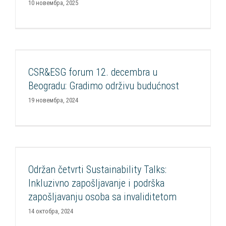
10 новембра, 2025
CSR&ESG forum 12. decembra u Beogradu:
Gradimo održivu budućnost
CSR&ESG forum 12. decembra u
Aktuelnosti
CSR Forum
Događaji
FOP
Razvoj CSR
Beogradu: Gradimo održivu budućnost
19 новембра, 2024
Održan četvrti Sustainability Talks: Inkluzivno
zapošljavanje i podrška zapošljavanju osoba sa
invaliditetom
Održan četvrti Sustainability Talks:
Aktuelnosti
Ekonomsko osnaživanje osoba sa invaliditetom
Inkluzivno zapošljavanje i podrška
FOP
Razvoj CSR
zapošljavanju osoba sa invaliditetom
14 октобра, 2024