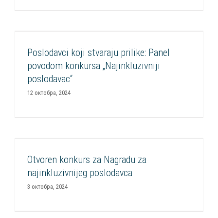
Poslodavci koji stvaraju prilike: Panel povodom
konkursa „Najinkluzivniji poslodavac“
Poslodavci koji stvaraju prilike: Panel
Aktuelnosti
Ekonomsko osnaživanje osoba sa invaliditetom
povodom konkursa „Najinkluzivniji
FOP
Podrška kompanijama
Projekti
Razvoj CSR
poslodavac“
12 октобра, 2024
Otvoren konkurs za Nagradu za najinkluzivnijeg
poslodavca
Otvoren konkurs za Nagradu za
Aktuelnosti
Ekonomsko osnaživanje osoba sa invaliditetom
najinkluzivnijeg poslodavca
FOP
Projekti
Razvoj CSR
3 октобра, 2024