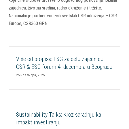
koje čine stubove društveno odgovornog poslovanja: lokalna
zajednica, životna sredina, radno okruženje i tržište.
Nacionalni je partner vodećih svetskih CSR udruženja – CSR
Europe, CSR360 GPN.
Više od propisa: ESG za celu zajednicu – CSR &
ESG forum 4. decembra u Beogradu
Više od propisa: ESG za celu zajednicu –
Aktuelnosti
CSR Forum
FOP
FOP
Podrška kompanijama
CSR & ESG forum 4. decembra u Beogradu
Razvoj CSR
Razvoj socijalnih inovacija
Socijalna nabavka
25 новембра, 2025
Sustainability Talks: Kroz saradnju ka impakt
investiranju
Sustainability Talks: Kroz saradnju ka
Aktuelnosti
FOP
Impakt investiranje
Razvoj CSR
Razvoj
impakt investiranju
socijalnih inovacija