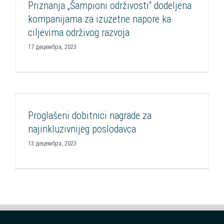
održivog razvoja
Priznanja „Šampioni održivosti“ dodeljena
Aktuelnosti
CSR Forum
Događaji
FOP
FOP
Podrška
kompanijama za izuzetne napore ka
kompanijama
Razvoj CSR
ciljevima održivog razvoja
17 децембра, 2023
Proglašeni dobitnici nagrade za najinkluzivnijeg
poslodavca
Proglašeni dobitnici nagrade za
Aktuelnosti
Događaji
Ekonomsko osnaživanje osoba sa
najinkluzivnijeg poslodavca
invaliditetom
FOP
Projekti
Razvoj CSR
13 децембра, 2023