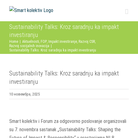
Skip
to
content
Sustainability Talks: Kroz saradnju ka impakt
investiranju
Home
|
Aktuelnosti
,
FOP
,
Impakt investiranje
,
Razvoj CSR
,
Razvoj socijalnih inovacija
|
Sustainability Talks: Kroz saradnju ka impakt investiranju
Sustainability Talks: Kroz saradnju ka impakt
investiranju
10 новембра, 2025
View
Larger
Smart kolektiv i Forum za odgovorno poslovanje organizovali
Image
su 7. novembra sastanak „Sustainability Talks: Shaping the
Future of Impact & Responsibility“ u prostorijama NLB