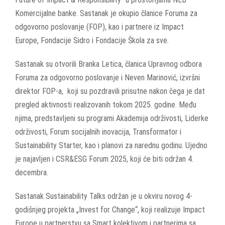
Komercijalne banke. Sastanak je okupio članice Foruma za
odgovorno poslovanje (FOP), kao i partnere iz Impact
Europe, Fondacije Sidro i Fondacije Škola za sve.
Sastanak su otvorili Branka Letica, članica Upravnog odbora
Foruma za odgovorno poslovanje i Neven Marinović, izvršni
direktor FOP-a, koji su pozdravili prisutne nakon čega je dat
pregled aktivnosti realizovanih tokom 2025. godine. Među
njima, predstavljeni su programi Akademija održivosti, Liderke
održivosti, Forum socijalnih inovacija, Transformator i
Sustainability Starter, kao i planovi za narednu godinu. Ujedno
je najavljen i CSR&ESG Forum 2025, koji će biti održan 4.
decembra.
Sastanak Sustainability Talks održan je u okviru novog 4-
godišnjeg projekta „Invest for Change“, koji realizuje Impact
Europe u partnerstvu sa Smart kolektivom i partnerima sa