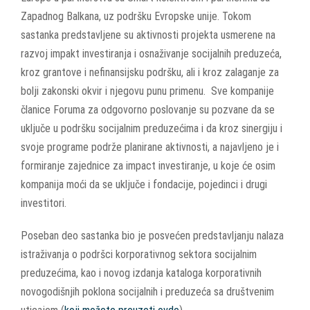
Zapadnog Balkana, uz podršku Evropske unije. Tokom
sastanka predstavljene su aktivnosti projekta usmerene na
razvoj impakt investiranja i osnaživanje socijalnih preduzeća,
kroz grantove i nefinansijsku podršku, ali i kroz zalaganje za
bolji zakonski okvir i njegovu punu primenu. Sve kompanije
članice Foruma za odgovorno poslovanje su pozvane da se
uključe u podršku socijalnim preduzećima i da kroz sinergiju i
svoje programe podrže planirane aktivnosti, a najavljeno je i
formiranje zajednice za impact investiranje, u koje će osim
kompanija moći da se uključe i fondacije, pojedinci i drugi
investitori.
Poseban deo sastanka bio je posvećen predstavljanju nalaza
istraživanja o podršci korporativnog sektora socijalnim
preduzećima, kao i novog izdanja kataloga korporativnih
novogodišnjih poklona socijalnih i preduzeća sa društvenim