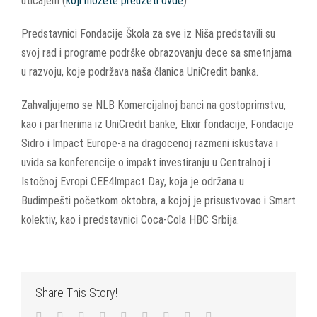
uticajem (
koji možete preuzeti ovde
).
Predstavnici Fondacije Škola za sve iz Niša predstavili su
svoj rad i programe podrške obrazovanju dece sa smetnjama
u razvoju, koje podržava naša članica UniCredit banka.
Zahvaljujemo se NLB Komercijalnoj banci na gostoprimstvu,
kao i partnerima iz UniCredit banke, Elixir fondacije, Fondacije
Sidro i Impact Europe-a na dragocenoj razmeni iskustava i
uvida sa konferencije o impakt investiranju u Centralnoj i
Istočnoj Evropi CEE4Impact Day, koja je održana u
Budimpešti početkom oktobra, a kojoj je prisustvovao i Smart
kolektiv, kao i predstavnici Coca-Cola HBC Srbija.
Share This Story!
Facebook
Twitter
LinkedIn
Reddit
WhatsApp
Tumblr
Pinterest
Vk
Email