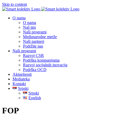
Skip to content
O nama
O nama
Naš tim
Naši programi
Međunarodne mreže
Naši partneri
Podržite nas
Naši programi
Razvoj CSR
Podrška kompanijama
Razvoj socijalnih inovacija
Podrška OCD
Aktuelnosti
Mediateka
Kontakt
Srpski
Srpski
English
FOP