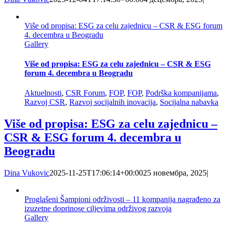
Više od propisa: ESG za celu zajednicu – CSR & ESG forum
4. decembra u Beogradu
Gallery
Više od propisa: ESG za celu zajednicu – CSR & ESG
forum 4. decembra u Beogradu
Aktuelnosti
,
CSR Forum
,
FOP
,
FOP
,
Podrška kompanijama
,
Razvoj CSR
,
Razvoj socijalnih inovacija
,
Socijalna nabavka
Više od propisa: ESG za celu zajednicu –
CSR & ESG forum 4. decembra u
Beogradu
Dina Vukovic
2025-11-25T17:06:14+00:00
25 новембра, 2025
|
Proglašeni Šampioni održivosti – 11 kompanija nagrađeno za
izuzetne doprinose ciljevima održivog razvoja
Gallery