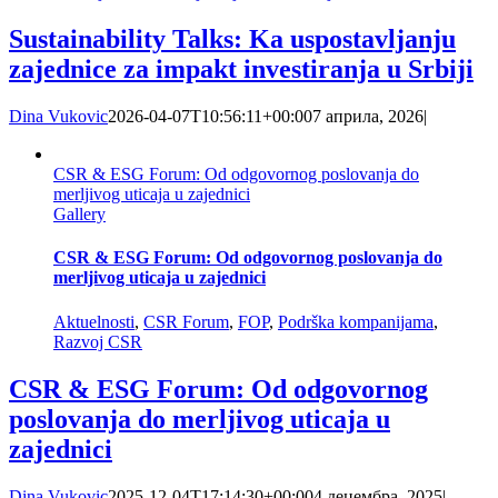
Sustainability Talks: Ka uspostavljanju
zajednice za impakt investiranja u Srbiji
Dina Vukovic
2026-04-07T10:56:11+00:00
7 априла, 2026
|
CSR & ESG Forum: Od odgovornog poslovanja do
merljivog uticaja u zajednici
Gallery
CSR & ESG Forum: Od odgovornog poslovanja do
merljivog uticaja u zajednici
Aktuelnosti
,
CSR Forum
,
FOP
,
Podrška kompanijama
,
Razvoj CSR
CSR & ESG Forum: Od odgovornog
poslovanja do merljivog uticaja u
zajednici
Dina Vukovic
2025-12-04T17:14:30+00:00
4 децембра, 2025
|