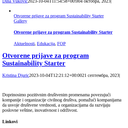
Dina Vukovic
2023-10-04T11:54:58+00:00
4 октобра, 2023
|
Otvorene prijave za program Sustainability Starter
Gallery
Otvorene prijave za program Sustainability Starter
Aktuelnosti
,
Edukacija
,
FOP
Otvorene prijave za program
Sustainability Starter
Kristina Djuric
2023-10-04T12:21:12+00:00
21 септембра, 2023
|
Doprinosimo pozitivnim društvenim promenama povezujući
kompanije i organizacije civilnog društva, pomažući kompanijama
da usvoje društvene vrednosti, a organizacijama da razvijaju
poslovne veštine, inovativnost i održivost.
Linkovi