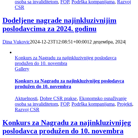
osoba sa invaliditetom
,
FOP
,
Podrška kompanijama
,
Razvoj
CSR
Dodeljene nagrade najinkluzivnijim
poslodavcima za 2024. godinu
Dina Vukovic
2024-12-23T12:08:51+00:00
12 децембра, 2024
|
Konkurs za Nagradu za najinkluzivnijeg poslodavca
produžen do 10. novembra
Gallery
Konkurs za Nagradu za najinkluzivnijeg poslodavca
produžen do 10. novembra
Aktuelnosti
,
Dobre CSR prakse
,
Ekonomsko osnaživanje
osoba sa invaliditetom
,
FOP
,
Podrška kompanijama
,
Projekti
,
Razvoj CSR
Konkurs za Nagradu za najinkluzivnijeg
poslodavca produžen do 10. novembra