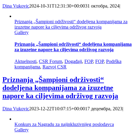
Dina Vukovic
2024-10-31T12:31:30+00:00
31 октобра, 2024
|
Priznanja „Šampioni održivosti“ dodeljena kompanijama za
izuzetne napore ka ciljevima održivog razvoja
Gallery
Priznanja „Šampioni održivosti“ dodeljena kompanijama
za izuzetne napore ka ciljevima održivog razvoja
Aktuelnosti
,
CSR Forum
,
Događaji
,
FOP
,
FOP
,
Podrška
kompanijama
,
Razvoj CSR
Priznanja „Šampioni održivosti“
dodeljena kompanijama za izuzetne
napore ka ciljevima održivog razvoja
Dina Vukovic
2023-12-22T10:07:15+00:00
17 децембра, 2023
|
Konkurs za Nagradu za najinkluzivnijeg poslodavca
Gallery