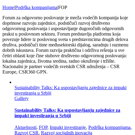
Home
|
Podrška kompanijama
|
FOP
Forum za odgovorno poslovanje je mreža vodećih kompanija koje
doprinose razvoju zajednice, podstičući razvoj društveno
odgovornog poslovanja i uspostavljanje dugoročnih odgovornih
praksi u poslovnom sektoru. Forum predstavlja platformu koja
povezuje lidere iz poslovnog sveta s predstavnicima drugih delova
društva, podstičući time međusektorski dijalog, saradnju i razmenu
dobrih iskustava. Forum razvija praktična i održiva rešenja u sve
četiri oblasti koje čine stubove društveno odgovornog poslovanja:
lokalna zajednica, životna sredina, radno okruženje i tržište.
Nacionalni je partner vodećih svetskih CSR udruženja – CSR
Europe, CSR360 GPN.
Sustainability Talks: Ka uspostavljanju zajednice za impakt
investiranja u Srbiji
Gallery
Sustainability Talks: Ka uspostavljanju zajednice za
impakt investiranja u Srbiji
Aktuelnosti
,
FOP
,
Impakt investiranje
,
Podrška kompanijama
,
Razvoj CSR
,
Razvoj socijalnih inovacija