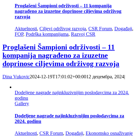
Proglašeni Šampioni održivosti – 11 kompanija
nagrađeno za izuzetne doprinose ciljevima održivog
razvoja
Aktuelnosti
,
Ciljevi održivog razvoja
,
CSR Forum
,
Događaji
,
FOP
,
Podrška kompanijama
,
Razvoj CSR
Proglašeni Šampioni održivosti – 11
kompanija nagrađeno za izuzetne
doprinose ciljevima održivog razvoja
Dina Vukovic
2024-12-19T17:01:02+00:00
12 децембра, 2024
|
Dodeljene nagrade najinkluzivnijim poslodavcima za 2024.
godinu
Gallery
Dodeljene nagrade najinkluzivnijim poslodavcima za
2024. godinu
Aktuelnosti
,
CSR Forum
,
Događaji
,
Ekonomsko osnaživanje