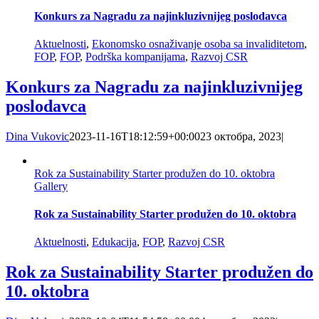
Konkurs za Nagradu za najinkluzivnijeg poslodavca
Aktuelnosti
,
Ekonomsko osnaživanje osoba sa invaliditetom
,
FOP
,
FOP
,
Podrška kompanijama
,
Razvoj CSR
Konkurs za Nagradu za najinkluzivnijeg
poslodavca
Dina Vukovic
2023-11-16T18:12:59+00:00
23 октобра, 2023
|
Rok za Sustainability Starter produžen do 10. oktobra
Gallery
Rok za Sustainability Starter produžen do 10. oktobra
Aktuelnosti
,
Edukacija
,
FOP
,
Razvoj CSR
Rok za Sustainability Starter produžen do
10. oktobra