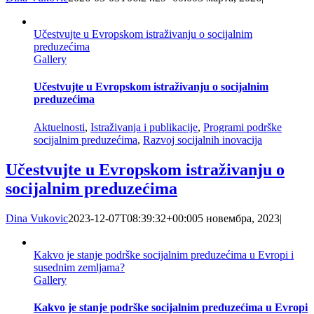
Učestvujte u Evropskom istraživanju o socijalnim
preduzećima
Gallery
Učestvujte u Evropskom istraživanju o socijalnim
preduzećima
Aktuelnosti
,
Istraživanja i publikacije
,
Programi podrške
socijalnim preduzećima
,
Razvoj socijalnih inovacija
Učestvujte u Evropskom istraživanju o
socijalnim preduzećima
Dina Vukovic
2023-12-07T08:39:32+00:00
5 новембра, 2023
|
Kakvo je stanje podrške socijalnim preduzećima u Evropi i
susednim zemljama?
Gallery
Kakvo je stanje podrške socijalnim preduzećima u Evropi