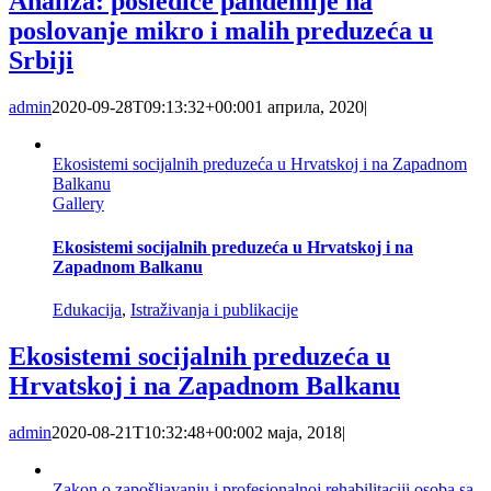
Analiza: posledice pandemije na
poslovanje mikro i malih preduzeća u
Srbiji
admin
2020-09-28T09:13:32+00:00
1 априла, 2020
|
Ekosistemi socijalnih preduzeća u Hrvatskoj i na Zapadnom
Balkanu
Gallery
Ekosistemi socijalnih preduzeća u Hrvatskoj i na
Zapadnom Balkanu
Edukacija
,
Istraživanja i publikacije
Ekosistemi socijalnih preduzeća u
Hrvatskoj i na Zapadnom Balkanu
admin
2020-08-21T10:32:48+00:00
2 маја, 2018
|
Zakon o zapošljavanju i profesionalnoj rehabilitaciji osoba sa