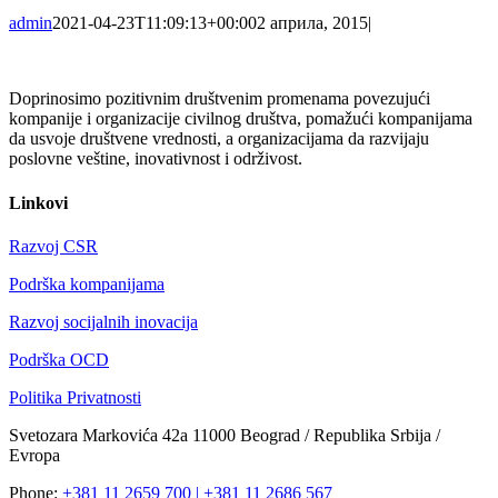
admin
2021-04-23T11:09:13+00:00
2 априла, 2015
|
Doprinosimo pozitivnim društvenim promenama povezujući
kompanije i organizacije civilnog društva, pomažući kompanijama
da usvoje društvene vrednosti, a organizacijama da razvijaju
poslovne veštine, inovativnost i održivost.
Linkovi
Razvoj CSR
Podrška kompanijama
Razvoj socijalnih inovacija
Podrška OCD
Politika Privatnosti
Svetozara Markovića 42a 11000 Beograd / Republika Srbija /
Evropa
Phone:
+381 11 2659 700 | +381 11 2686 567