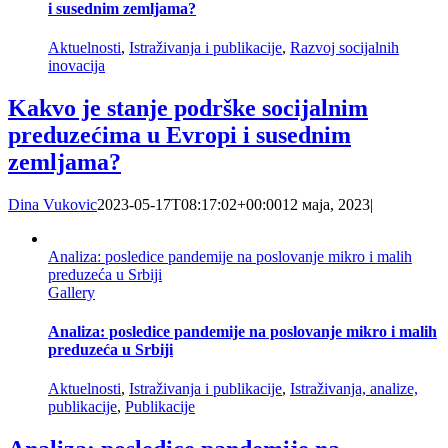
i susednim zemljama?
Aktuelnosti
,
Istraživanja i publikacije
,
Razvoj socijalnih
inovacija
Kakvo je stanje podrške socijalnim
preduzećima u Evropi i susednim
zemljama?
Dina Vukovic
2023-05-17T08:17:02+00:00
12 маја, 2023
|
Analiza: posledice pandemije na poslovanje mikro i malih
preduzeća u Srbiji
Gallery
Analiza: posledice pandemije na poslovanje mikro i malih
preduzeća u Srbiji
Aktuelnosti
,
Istraživanja i publikacije
,
Istraživanja, analize,
publikacije
,
Publikacije