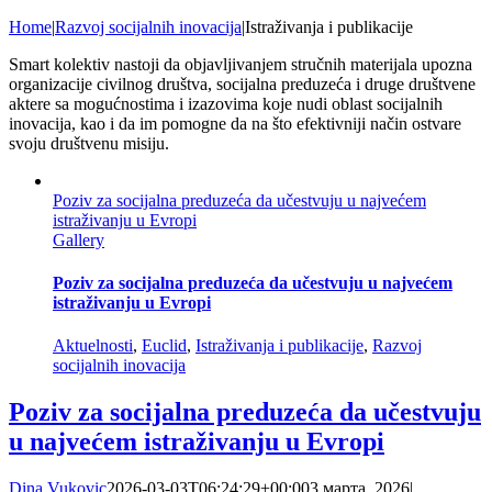
Home
|
Razvoj socijalnih inovacija
|
Istraživanja i publikacije
Smart kolektiv nastoji da objavljivanjem stručnih materijala upozna
organizacije civilnog društva, socijalna preduzeća i druge društvene
aktere sa mogućnostima i izazovima koje nudi oblast socijalnih
inovacija, kao i da im pomogne da na što efektivniji način ostvare
svoju društvenu misiju.
Poziv za socijalna preduzeća da učestvuju u najvećem
istraživanju u Evropi
Gallery
Poziv za socijalna preduzeća da učestvuju u najvećem
istraživanju u Evropi
Aktuelnosti
,
Euclid
,
Istraživanja i publikacije
,
Razvoj
socijalnih inovacija
Poziv za socijalna preduzeća da učestvuju
u najvećem istraživanju u Evropi
Dina Vukovic
2026-03-03T06:24:29+00:00
3 марта, 2026
|