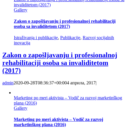
invaliditetom (2017)
Gallery
Zakon o zapošljavanju i profesionalnoj rehabilitaciji
osoba sa invaliditetom (2017)
Istraživanja i publikacije
,
Publikacije
,
Razvoj socijalnih
inovacija
Zakon o zapošljavanju i profesionalnoj
rehabilitaciji osoba sa invaliditetom
(2017)
admin
2020-09-28T08:36:37+00:00
4 априла, 2017
|
Marketing po meri aktivista – Vodič za razvoj marketinškog
plana (2016)
Gallery
Marketing po meri aktivista – Vodič za razvoj
marketinškog plana (2016)