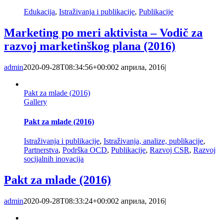
Edukacija
,
Istraživanja i publikacije
,
Publikacije
Marketing po meri aktivista – Vodič za
razvoj marketinškog plana (2016)
admin
2020-09-28T08:34:56+00:00
2 априла, 2016
|
Pakt za mlade (2016)
Gallery
Pakt za mlade (2016)
Istraživanja i publikacije
,
Istraživanja, analize, publikacije
,
Partnerstva
,
Podrška OCD
,
Publikacije
,
Razvoj CSR
,
Razvoj
socijalnih inovacija
Pakt za mlade (2016)
admin
2020-09-28T08:33:24+00:00
2 априла, 2016
|