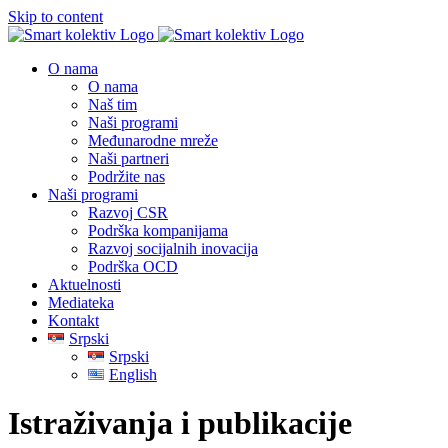
Skip to content
O nama
O nama
Naš tim
Naši programi
Međunarodne mreže
Naši partneri
Podržite nas
Naši programi
Razvoj CSR
Podrška kompanijama
Razvoj socijalnih inovacija
Podrška OCD
Aktuelnosti
Mediateka
Kontakt
Srpski
Srpski
English
Istraživanja i publikacije