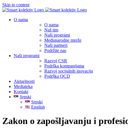
Skip to content
O nama
O nama
Naš tim
Naši programi
Međunarodne mreže
Naši partneri
Podržite nas
Naši programi
Razvoj CSR
Podrška kompanijama
Razvoj socijalnih inovacija
Podrška OCD
Aktuelnosti
Mediateka
Kontakt
Srpski
Srpski
English
Zakon o zapošljavanju i profesio