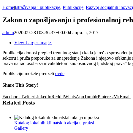
Home
|
Istraživanja i publikacije
,
Publikacije
,
Razvoj socijalnih inovaci
Zakon o zapošljavanju i profesionalnoj reha
admin
2020-09-28T08:36:37+00:00
4 априла, 2017
|
View Larger Image
Publikacija donosi pregled trenutnog stanja kada je reč o sprovođenju
sektoru i pruža preporuke za unapređenje Zakona i njegovo efektnije 
prava na rad osoba sa invaliditetom kao osnovnog ljudskog prava“ ko
Publikaciju možete preuzeti
ovde
.
Share This Story!
Facebook
Twitter
LinkedIn
Reddit
WhatsApp
Tumblr
Pinterest
Vk
Email
Related Posts
Katalog lokalnih klimatskih akcija u praksi
Gallery