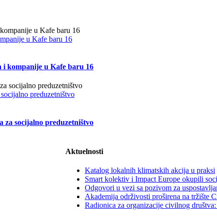
kompanije u Kafe baru 16
a i kompanije u Kafe baru 16
 socijalno preduzetništvo
a za socijalno preduzetništvo
Aktuelnosti
Katalog lokalnih klimatskih akcija u praksi
Smart kolektiv i Impact Europe okupili soc
Odgovori u vezi sa pozivom za uspostavljan
Akademija održivosti proširena na tržište 
Radionica za organizacije civilnog društv