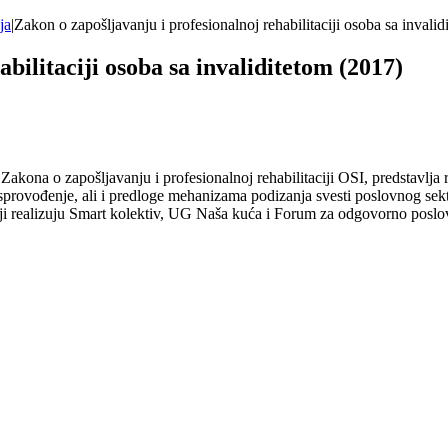
ja
|
Zakon o zapošljavanju i profesionalnoj rehabilitaciji osoba sa invali
bilitaciji osoba sa invaliditetom (2017)
 Zakona o zapošljavanju i profesionalnoj rehabilitaciji OSI, predstavlj
sprovođenje, ali i predloge mehanizama podizanja svesti poslovnog sek
ji realizuju Smart kolektiv, UG Naša kuća i Forum za odgovorno poslov