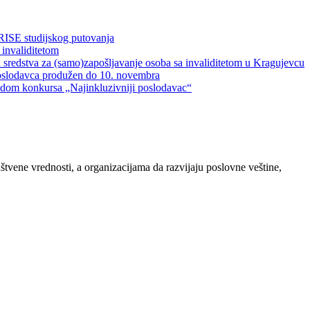
RISE studijskog putovanja
 invaliditetom
 sredstva za (samo)zapošljavanje osoba sa invaliditetom u Kragujevcu
oslodavca produžen do 10. novembra
vodom konkursa „Najinkluzivniji poslodavac“
ene vrednosti, a organizacijama da razvijaju poslovne veštine,