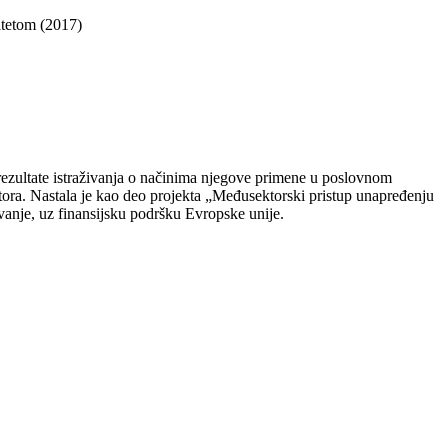
ditetom (2017)
a rezultate istraživanja o načinima njegove primene u poslovnom
tora. Nastala je kao deo projekta „Međusektorski pristup unapređenju
anje, uz finansijsku podršku Evropske unije.