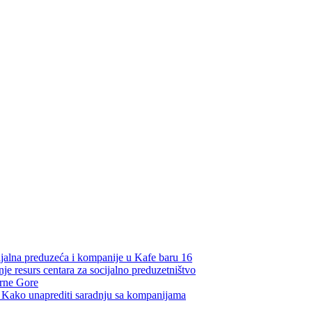
ijalna preduzeća i kompanije u Kafe baru 16
je resurs centara za socijalno preduzetništvo
Crne Gore
a: Kako unaprediti saradnju sa kompanijama