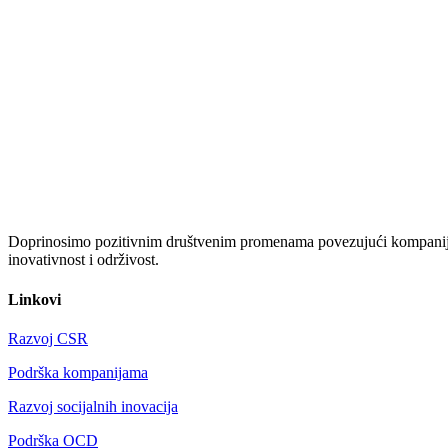
Doprinosimo pozitivnim društvenim promenama povezujući kompanije i
inovativnost i održivost.
Linkovi
Razvoj CSR
Podrška kompanijama
Razvoj socijalnih inovacija
Podrška OCD