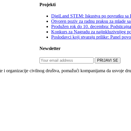
Projekti
DigiLand STEM: Iskustva po povratku sa 
Otvoren poziv za radnu praksu za mlade sa
Produžen rok do 10. decembra: Podsticajna
Konkurs za Nagradu za najinkluzivnijeg p
Poslodavci koji stvaraju prilike: Panel po
Newsletter
 organizacije civilnog društva, pomažući kompanijama da usvoje društv