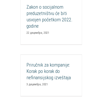
Zakon o socijalnom
početkom 2022. godine
preduzetništvu će biti
Mediateka
Video
usvojen početkom 2022.
godine
22 децембра, 2021
Priručnik za kompanije: Korak
po korak do nefinansijskog
Priručnik za kompanije:
izveštaja
Korak po korak do
Aktuelnosti
Publikacije
nefinansijskog izveštaja
3 децембра, 2021