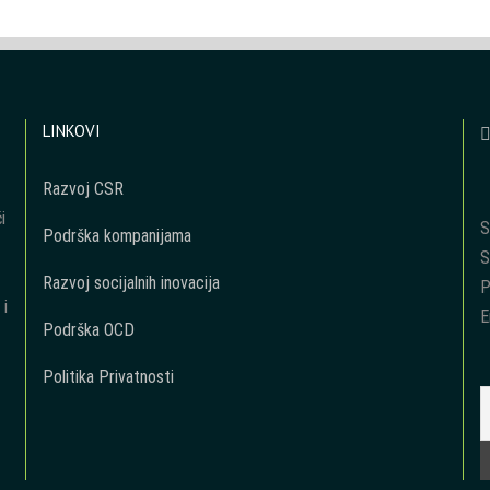
LINKOVI
Razvoj CSR
i
S
Podrška kompanijama
S
Razvoj socijalnih inovacija
P
 i
E
Podrška OCD
Politika Privatnosti