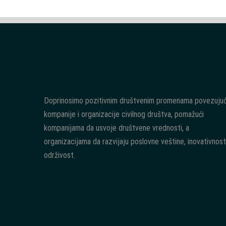
Doprinosimo pozitivnim društvenim promenama povezujuć
kompanije i organizacije civilnog društva, pomažući
kompanijama da usvoje društvene vrednosti, a
organizacijama da razvijaju poslovne veštine, inovativnost
održivost.