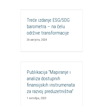
barometra – na čelu održive
transformacije
Treće izdanje ESG/SDG
Aktuelnosti
Istraživanja, analize,
barometra – na čelu
publikacije
Mediateka
Održivost
održive transformacije
Publikacije
Razvoj CSR
26 августа, 2024
Publikacija “Mapiranje i analiza
dostupnih finansijskih
instrumenata za razvoj
preduzetništva”
Publikacija “Mapiranje i
analiza dostupnih
Aktuelnosti
Ekonomsko osnaživanje
osoba sa invaliditetom
Projekti
finansijskih instrumenata
Publikacije
za razvoj preduzetništva”
1 октобра, 2023