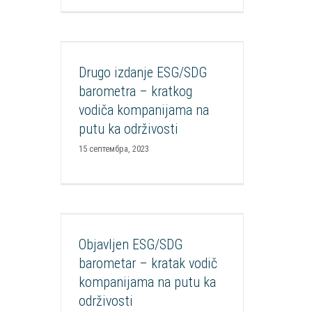
Drugo izdanje ESG/SDG
barometra – kratkog vodiča
kompanijama na putu ka
Drugo izdanje ESG/SDG
održivosti
barometra – kratkog
Aktuelnosti
Mediateka
Publikacije
vodiča kompanijama na
putu ka održivosti
15 септембра, 2023
Objavljen ESG/SDG barometar
– kratak vodič kompanijama na
putu ka održivosti
Objavljen ESG/SDG
Aktuelnosti
Istraživanja, analize,
barometar – kratak vodič
publikacije
Mediateka
Publikacije
kompanijama na putu ka
Razvoj CSR
održivosti