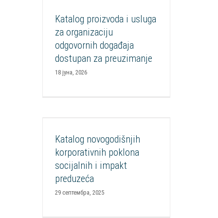
događaja dostupan za
preuzimanje
Katalog proizvoda i usluga
za organizaciju
Aktuelnosti
Mediateka
Publikacije
Razvoj socijalnih inovacija
SIF
Socijalna
odgovornih događaja
nabavka
dostupan za preuzimanje
18 јуна, 2026
Katalog novogodišnjih
korporativnih poklona socijalnih
i impakt preduzeća
Katalog novogodišnjih
Aktuelnosti
Mediateka
Publikacije
korporativnih poklona
Razvoj socijalnih inovacija
SIF
Socijalna
socijalnih i impakt
nabavka
preduzeća
29 септембра, 2025
Treće izdanje ESG/SDG