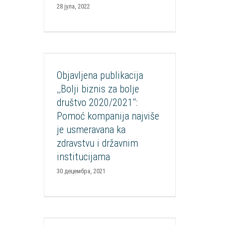
28 јула, 2022
Objavljena publikacija ,,Bolji
biznis za bolje društvo
2020/2021’’: Pomoć kompanija
najviše je usmeravana ka
Objavljena publikacija
zdravstvu i državnim
,,Bolji biznis za bolje
institucijama
društvo 2020/2021’’:
Aktuelnosti
Podrška kompanijama
Pomoć kompanija najviše
Publikacije
je usmeravana ka
zdravstvu i državnim
institucijama
30 децембра, 2021
Zakon o socijalnom
preduzetništvu će biti usvojen