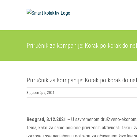
Skip
to
content
Priručnik za kompanije: Korak po korak do nef
Priručnik za kompanije: Korak po korak do nef
3 децембра, 2021
View
Larger
Beograd, 3.12.2021 –
U savremenom društveno-ekonomsko
Image
tema, kako za same nosioce privrednih aktivnosti tako i z
izazove i sve naglašeniju potrebu za očuvanjem životne sr