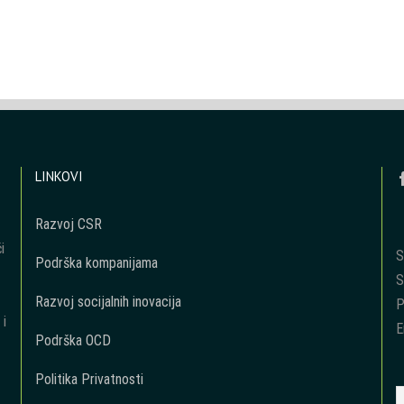
LINKOVI
Razvoj CSR
i
S
Podrška kompanijama
S
Razvoj socijalnih inovacija
P
 i
E
Podrška OCD
Politika Privatnosti