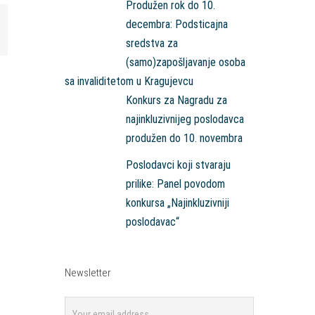
Produžen rok do 10.
decembra: Podsticajna
mail
sredstva za
(samo)zapošljavanje osoba
sa invaliditetom u Kragujevcu
Konkurs za Nagradu za
najinkluzivnijeg poslodavca
produžen do 10. novembra
Poslodavci koji stvaraju
prilike: Panel povodom
konkursa „Najinkluzivniji
poslodavac“
Newsletter