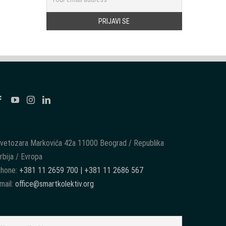
vetozara Markovića 42a 11000 Beograd / Republika
rbija / Evropa
hone:
+381 11 2659 700 | +381 11 2686 567
mail:
office@smartkolektiv.org