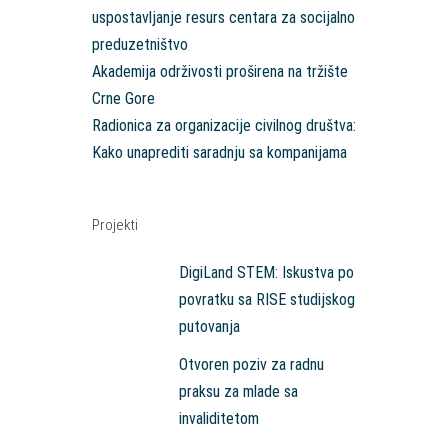
uspostavljanje resurs centara za socijalno
preduzetništvo
Akademija održivosti proširena na tržište
Crne Gore
Radionica za organizacije civilnog društva:
Kako unaprediti saradnju sa kompanijama
Projekti
DigiLand STEM: Iskustva po
povratku sa RISE studijskog
putovanja
Otvoren poziv za radnu
praksu za mlade sa
invaliditetom