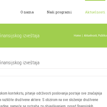
O nama
Naši programi
Aktuelnosti
inansijskog izveštaja
Home
|
Aktuelnosti
,
Publika
inansijskog izveštaja
m kontekstu, pitanje održivosti poslovanja postaje sve značajnija
a različite društvene aktere. S obzirom na sve složenije društvene
edine, nameće se potreba za objavljivanjem, pored finansijskih