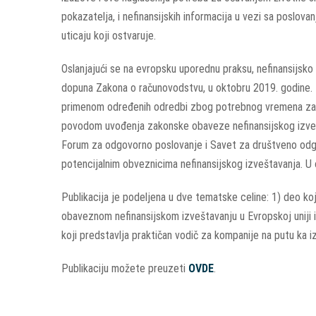
pokazatelja, i nefinansijskih informacija u vezi sa poslova
uticaju koji ostvaruje.
Oslanjajući se na evropsku uporednu praksu, nefinansijs
dopuna Zakona o računovodstvu, u oktobru 2019. godine. 
primenom određenih odredbi zbog potrebnog vremena za pri
povodom uvođenja zakonske obaveze nefinansijskog izveštav
Forum za odgovorno poslovanje i Savet za društveno odg
potencijalnim obveznicima nefinansijskog izveštavanja. U o
Publikacija je podeljena u dve tematske celine: 1) deo ko
obaveznom nefinansijskom izveštavanju u Evropskoj uniji i 
koji predstavlja praktičan vodič za kompanije na putu ka i
Publikaciju možete preuzeti
OVDE
.