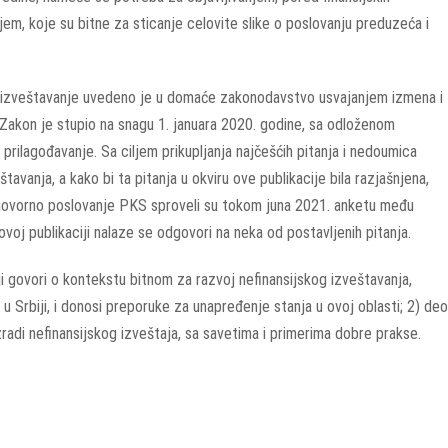
njem, koje su bitne za sticanje celovite slike o poslovanju preduzeća i
ko izveštavanje uvedeno je u domaće zakonodavstvo usvajanjem izmena i
Zakon je stupio na snagu 1. januara 2020. godine, sa odloženom
lagođavanje. Sa ciljem prikupljanja najčešćih pitanja i nedoumica
anja, a kako bi ta pitanja u okviru ove publikacije bila razjašnjena,
ovorno poslovanje PKS sproveli su tokom juna 2021. anketu među
voj publikaciji nalaze se odgovori na neka od postavljenih pitanja.
ji govori o kontekstu bitnom za razvoj nefinansijskog izveštavanja,
u Srbiji, i donosi preporuke za unapređenje stanja u ovoj oblasti; 2) deo
zradi nefinansijskog izveštaja, sa savetima i primerima dobre prakse.