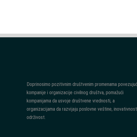
Doprinosimo pozitivnim društvenim promenama povezujuć
kompanije i organizacije civilnog društva, pomažući
kompanijama da usvoje društvene vrednosti, a
organizacijama da razvijaju poslovne veštine, inovativnost
održivost.