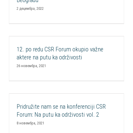
Beogradu
2 децембра, 2022
12. po redu CSR Forum okupio važne aktere na
putu ka održivosti
12. po redu CSR Forum okupio važne
Aktuelnosti
CSR Forum
aktere na putu ka održivosti
26 новембра, 2021
Pridružite nam se na konferenciji CSR Forum: Na
putu ka održivosti vol. 2
Pridružite nam se na konferenciji CSR
Aktuelnosti
CSR Forum
Razvoj CSR
Forum: Na putu ka održivosti vol. 2
8 новембра, 2021