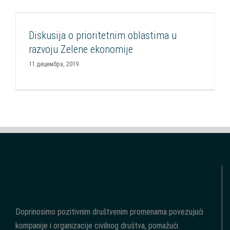
Diskusija o prioritetnim oblastima u razvoju
Zelene ekonomije
Diskusija o prioritetnim oblastima u
Aktuelnosti
CSR Forum
Razvoj CSR
razvoju Zelene ekonomije
11 децембра, 2019
Doprinosimo pozitivnim društvenim promenama povezujući
kompanije i organizacije civilnog društva, pomažući