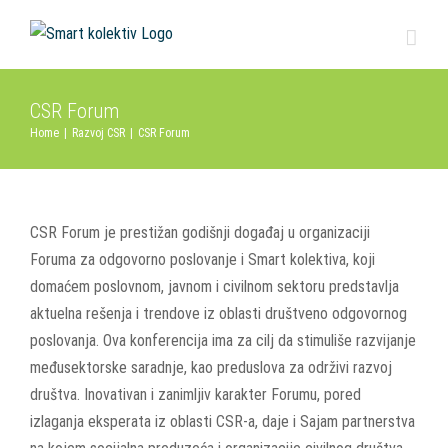
Skip
to
content
CSR Forum
Home
|
Razvoj CSR
|
CSR Forum
CSR Forum je prestižan godišnji događaj u organizaciji
Foruma za odgovorno poslovanje i Smart kolektiva, koji
domaćem poslovnom, javnom i civilnom sektoru predstavlja
aktuelna rešenja i trendove iz oblasti društveno odgovornog
poslovanja. Ova konferencija ima za cilj da stimuliše razvijanje
međusektorske saradnje, kao preduslova za održivi razvoj
društva. Inovativan i zanimljiv karakter Forumu, pored
izlaganja eksperata iz oblasti CSR-a, daje i Sajam partnerstva