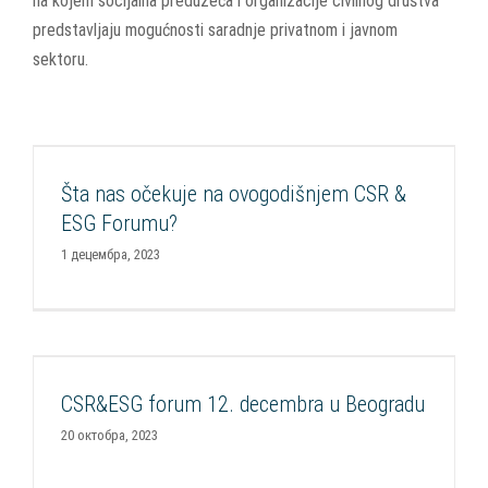
na kojem socijalna preduzeća i organizacije civilnog društva
predstavljaju mogućnosti saradnje privatnom i javnom
sektoru.
Šta nas očekuje na ovogodišnjem CSR & ESG
Forumu?
Šta nas očekuje na ovogodišnjem CSR &
Aktuelnosti
CSR Forum
Događaji
Razvoj CSR
ESG Forumu?
1 децембра, 2023
CSR&ESG forum 12. decembra u Beogradu
Aktuelnosti
CSR Forum
Događaji
Ekonomsko osnaživanje
CSR&ESG forum 12. decembra u Beogradu
osoba sa invaliditetom
FOP
Projekti
Razvoj CSR
20 октобра, 2023