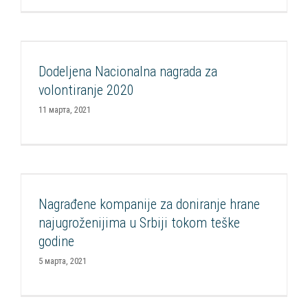
Dodeljena Nacionalna nagrada za volontiranje
2020
Dodeljena Nacionalna nagrada za
Aktuelnosti
CSR Forum
Razvoj CSR
Volontiranje zaposlenih
volontiranje 2020
11 марта, 2021
Nagrađene kompanije za doniranje hrane
najugroženijima u Srbiji tokom teške godine
Nagrađene kompanije za doniranje hrane
Aktuelnosti
CSR Forum
Razvoj CSR
najugroženijima u Srbiji tokom teške
godine
5 марта, 2021