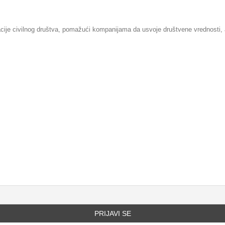
je civilnog društva, pomažući kompanijama da usvoje društvene vrednosti, a o