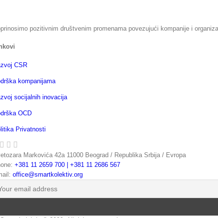
prinosimo pozitivnim društvenim promenama povezujući kompanije i organizaci
nkovi
zvoj CSR
drška kompanijama
zvoj socijalnih inovacija
drška OCD
litika Privatnosti
etozara Markovića 42a 11000 Beograd / Republika Srbija / Evropa
one:
+381 11 2659 700 | +381 11 2686 567
ail:
office@smartkolektiv.org