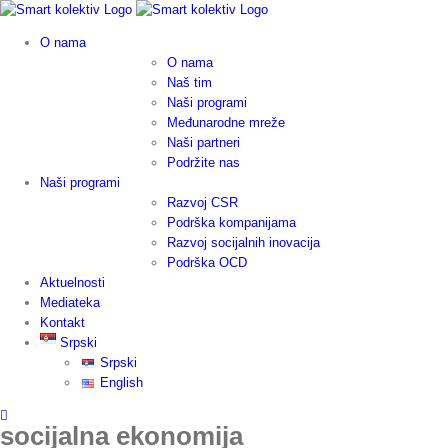
Skip
to
O nama
content
O nama
Naš tim
Naši programi
Međunarodne mreže
Naši partneri
Podržite nas
Naši programi
Razvoj CSR
Podrška kompanijama
Razvoj socijalnih inovacija
Podrška OCD
Aktuelnosti
Mediateka
Kontakt
Srpski
Srpski
English
socijalna ekonomija