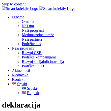
Skip to content
O nama
O nama
Naš tim
Naši programi
Međunarodne mreže
Naši partneri
Podržite nas
Naši programi
Razvoj CSR
Podrška kompanijama
Razvoj socijalnih inovacija
Podrška OCD
Aktuelnosti
Mediateka
Kontakt
Srpski
Srpski
English
deklaracija