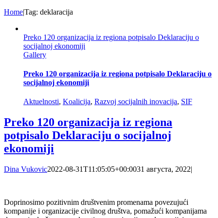
Home
|
Tag:
deklaracija
Preko 120 organizacija iz regiona potpisalo Deklaraciju o
socijalnoj ekonomiji
Gallery
Preko 120 organizacija iz regiona potpisalo Deklaraciju o
socijalnoj ekonomiji
Aktuelnosti
,
Koalicija
,
Razvoj socijalnih inovacija
,
SIF
Preko 120 organizacija iz regiona
potpisalo Deklaraciju o socijalnoj
ekonomiji
Dina Vukovic
2022-08-31T11:05:05+00:00
31 августа, 2022
|
Doprinosimo pozitivnim društvenim promenama povezujući
kompanije i organizacije civilnog društva, pomažući kompanijama