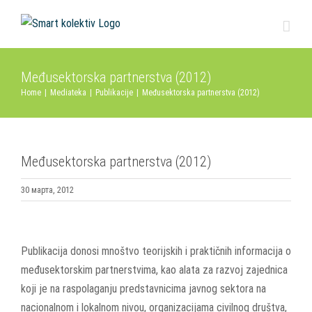
Skip
to
content
Međusektorska partnerstva (2012)
Home
|
Mediateka
|
Publikacije
|
Međusektorska partnerstva (2012)
Međusektorska partnerstva (2012)
30 марта, 2012
View
Larger
Publikacija donosi mnoštvo teorijskih i praktičnih informacija o
Image
međusektorskim partnerstvima, kao alata za razvoj zajednica
koji je na raspolaganju predstavnicima javnog sektora na
nacionalnom i lokalnom nivou, organizacijama civilnog društva,