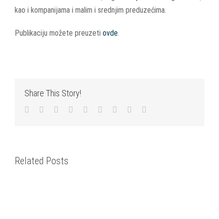
kao i kompanijama i malim i srednjim preduzećima.
Publikaciju možete preuzeti
ovde
.
Share This Story!
Facebook
Twitter
LinkedIn
Reddit
WhatsApp
Tumblr
Pinterest
Vk
Email
Related Posts