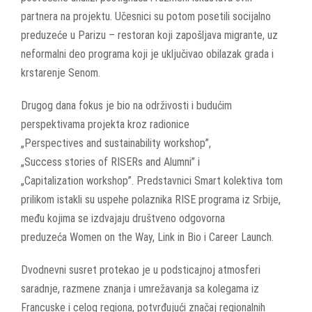
partnera na projektu. Učesnici su potom posetili socijalno
preduzeće u Parizu – restoran koji zapošljava migrante, uz
neformalni deo programa koji je uključivao obilazak grada i
krstarenje Senom.
Drugog dana fokus je bio na održivosti i budućim
perspektivama projekta kroz radionice
„Perspectives and sustainability workshop”,
„Success stories of RISERs and Alumni” i
„Capitalization workshop”. Predstavnici Smart kolektiva tom
prilikom istakli su uspehe polaznika RISE programa iz Srbije,
među kojima se izdvajaju društveno odgovorna
preduzeća Women on the Way, Link in Bio i Career Launch.
Dvodnevni susret protekao je u podsticajnoj atmosferi
saradnje, razmene znanja i umrežavanja sa kolegama iz
Francuske i celog regiona, potvrđujući značaj regionalnih