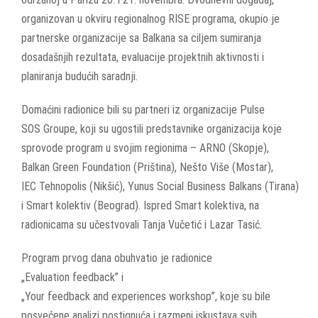
organizovan u okviru regionalnog RISE programa, okupio je
partnerske organizacije sa Balkana sa ciljem sumiranja
dosadašnjih rezultata, evaluacije projektnih aktivnosti i
planiranja budućih saradnji.
Domaćini radionice bili su partneri iz organizacije Pulse
SOS Groupe, koji su ugostili predstavnike organizacija koje
sprovode program u svojim regionima – ARNO (Skopje),
Balkan Green Foundation (Priština), Nešto Više (Mostar),
IEC Tehnopolis (Nikšić), Yunus Social Business Balkans (Tirana)
i Smart kolektiv (Beograd). Ispred Smart kolektiva, na
radionicama su učestvovali Tanja Vučetić i Lazar Tasić.
Program prvog dana obuhvatio je radionice
„Evaluation feedback” i
„Your feedback and experiences workshop”, koje su bile
posvećene analizi postignuća i razmeni iskustava svih