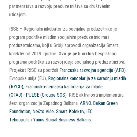
partnerstava u razvoju preduzetništva sa društvenim
uticajem.
RISE – Regionalni inkubator za socijalne preduzetnike je
program podrške mladim socijalnim preduzetnicima i
preduzetnicama, koji u Srbiji sprovodi organizacija Smart
kolektiv od 2019. godine.
Ovo je peti ciklus
besplatnog
programa podrške za razvoj ideja socijalnog preduzetništva.
Projekat RISE su podržali
Francuska razvojna agencija (AFD)
,
Evropska unija (EU),
Regionalna kancelarija za saradnju mladih
(RYCO)
,
Francusko-nemačka kancelarija za mlade
(OFAJ)
i
PULSE (Groupe SOS).
RISE aktivnosti implementira
šest organizacija Zapadnog Balkana:
ARNO
,
Balkan Green
Foundation
,
Nešto Više
,
Smart Kolektiv
,
IEC
Tehnopolis
i
Yunus Social Business Balkans
.