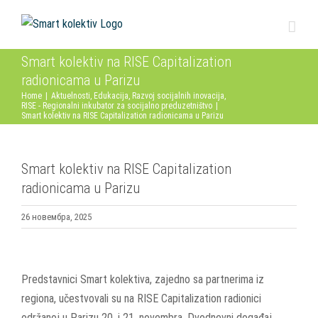
Skip
to
content
Smart kolektiv na RISE Capitalization
radionicama u Parizu
Home
|
Aktuelnosti
,
Edukacija
,
Razvoj socijalnih inovacija
,
RISE - Regionalni inkubator za socijalno preduzetništvo
|
Smart kolektiv na RISE Capitalization radionicama u Parizu
Smart kolektiv na RISE Capitalization
radionicama u Parizu
26 новембра, 2025
View
Larger
Predstavnici Smart kolektiva, zajedno sa partnerima iz
Image
regiona, učestvovali su na RISE Capitalization radionici
održanoj u Parizu 20. i 21. novembra. Dvodnevni događaj,