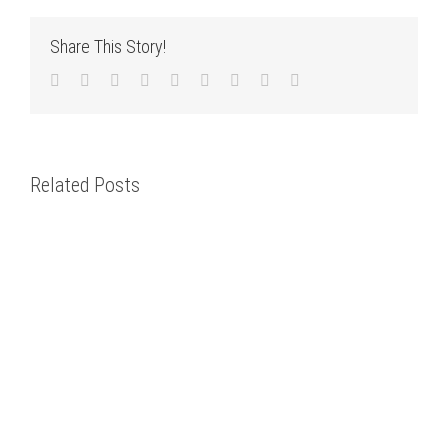
Share This Story!
Facebook
Twitter
LinkedIn
Reddit
WhatsApp
Tumblr
Pinterest
Vk
Email
Related Posts