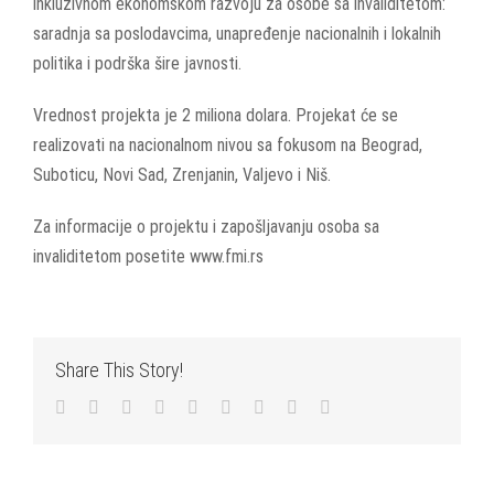
inkluzivnom ekonomskom razvoju za osobe sa invaliditetom:
saradnja sa poslodavcima, unapređenje nacionalnih i lokalnih
politika i podrška šire javnosti.
Vrednost projekta je 2 miliona dolara. Projekat će se
realizovati na nacionalnom nivou sa fokusom na Beograd,
Suboticu, Novi Sad, Zrenjanin, Valjevo i Niš.
Za informacije o projektu i zapošljavanju osoba sa
invaliditetom posetite www.fmi.rs
Share This Story!
Facebook
Twitter
LinkedIn
Reddit
WhatsApp
Tumblr
Pinterest
Vk
Email