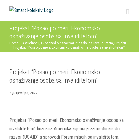
Skip
to
content
Projekat “Posao po meri: Ekonomsko
osnaživanje osoba sa invaliditetom”
Home
|
Aktuelnosti
,
Ekonomsko osnaživanje osoba sa invaliditetom
,
Projekti
|
Projekat “Posao po meri: Ekonomsko osnaživanje osoba sa invaliditetom”
Projekat “Posao po meri: Ekonomsko
osnaživanje osoba sa invaliditetom”
2 децембра, 2022
View
Larger
Projekat “Posao po meri: Ekonomsko osnaživanje osoba sa
Image
invaliditetom” finansira Američka agencija za međunarodni
razvoj (USAID) a sprovodi Forum mladih sa invaliditetom.