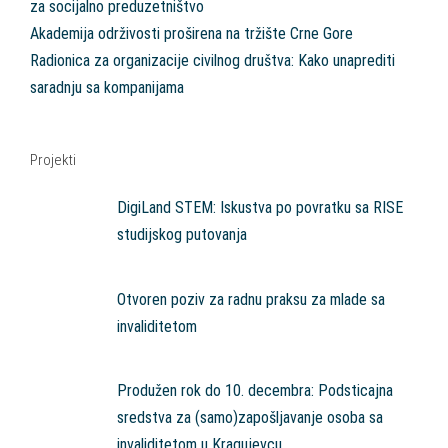
za socijalno preduzetništvo
Akademija održivosti proširena na tržište Crne Gore
Radionica za organizacije civilnog društva: Kako unaprediti
saradnju sa kompanijama
Projekti
DigiLand STEM: Iskustva po povratku sa RISE
studijskog putovanja
Otvoren poziv za radnu praksu za mlade sa
invaliditetom
Produžen rok do 10. decembra: Podsticajna
sredstva za (samo)zapošljavanje osoba sa
invaliditetom u Kragujevcu