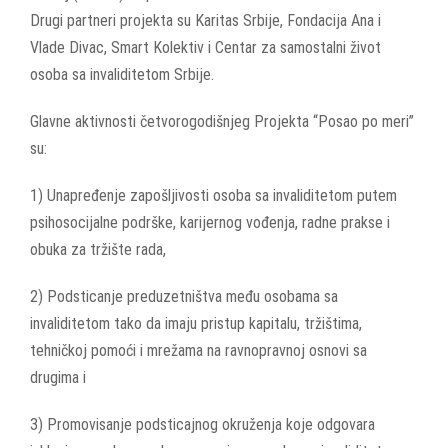
Drugi partneri projekta su Karitas Srbije, Fondacija Ana i
Vlade Divac, Smart Kolektiv i Centar za samostalni život
osoba sa invaliditetom Srbije.
Glavne aktivnosti četvorogodišnjeg Projekta “Posao po meri”
su:
1) Unapređenje zapošljivosti osoba sa invaliditetom putem
psihosocijalne podrške, karijernog vođenja, radne prakse i
obuka za tržište rada,
2) Podsticanje preduzetništva među osobama sa
invaliditetom tako da imaju pristup kapitalu, tržištima,
tehničkoj pomoći i mrežama na ravnopravnoj osnovi sa
drugima i
3) Promovisanje podsticajnog okruženja koje odgovara