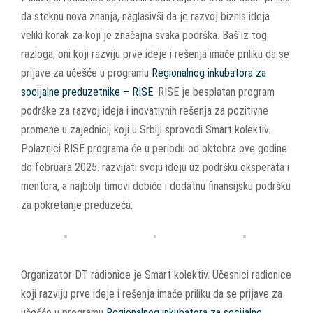
da steknu nova znanja, naglasivši da je razvoj biznis ideja
veliki korak za koji je značajna svaka podrška. Baš iz tog
razloga, oni koji razviju prve ideje i rešenja imaće priliku da se
prijave za učešće u programu
Regionalnog inkubatora za
socijalne preduzetnike – RISE
. RISE je besplatan program
podrške za razvoj ideja i inovativnih rešenja za pozitivne
promene u zajednici, koji u Srbiji sprovodi Smart kolektiv.
Polaznici RISE programa će u periodu od oktobra ove godine
do februara 2025. razvijati svoju ideju uz podršku eksperata i
mentora, a najbolji timovi dobiće i dodatnu finansijsku podršku
za pokretanje preduzeća.
Organizator DT radionice je Smart kolektiv.
Učesnici radionice
k
oji razviju prve ideje i rešenja imaće priliku da se prijave za
učešće u programu
Regionalnog inkubatora za socijalne