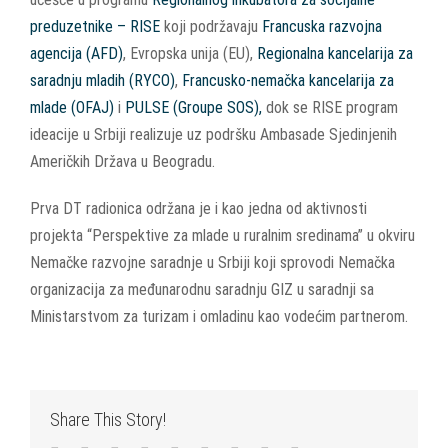
preduzetnike – RISE
koji podržavaju
Francuska razvojna
agencija (AFD)
, Evropska unija (EU),
Regionalna kancelarija za
saradnju mladih (RYCO)
,
Francusko-nemačka kancelarija za
mlade (OFAJ)
i
PULSE (Groupe SOS),
dok se RISE program
ideacije u Srbiji realizuje uz podršku Ambasade Sjedinjenih
Američkih Država u Beogradu.
Prva DT radionica održana je i kao jedna od aktivnosti
projekta “Perspektive za mlade u ruralnim sredinama” u okviru
Nemačke razvojne saradnje u Srbiji koji sprovodi Nemačka
organizacija za međunarodnu saradnju GIZ u saradnji sa
Ministarstvom za turizam i omladinu kao vodećim partnerom.
Share This Story!