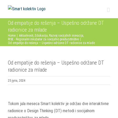
Skip
to
content
Od empatije do rešenja – Uspešno održane DT
radionice za mlade
Home
|
Aktuelnosti
,
Edukacija
,
Razvoj socijalnih inovacija
,
RISE - Regionalni inkubator za socijalno preduzetništvo
|
Od empatije do rešenja – Uspešno održane DT radionice za mlade
Od empatije do rešenja – Uspešno održane DT
radionice za mlade
25 јула, 2024
View
Larger
Tokom jula meseca Smart kolektiv je održao dve interaktivne
Image
radionice o Design Thinking (DT) metodi i socijalnom
preduzetništvu za mlade.