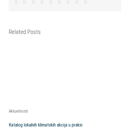
Facebook
Twitter
LinkedIn
Reddit
WhatsApp
Tumblr
Pinterest
Vk
Email
Related Posts
Aktuelnosti
Katalog lokalnih klimatskih akcija u praksi