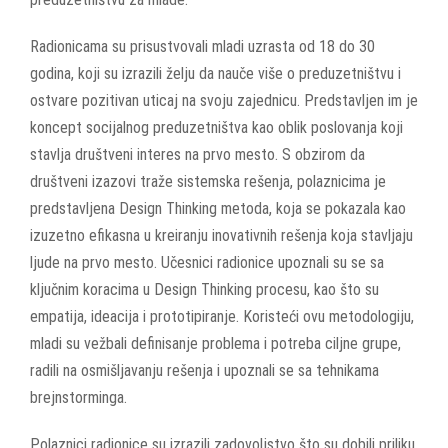
Radionicama su prisustvovali mladi uzrasta od 18 do 30
godina, koji su izrazili želju da nauče više o preduzetništvu i
ostvare pozitivan uticaj na svoju zajednicu. Predstavljen im je
koncept socijalnog preduzetništva kao oblik poslovanja koji
stavlja društveni interes na prvo mesto. S obzirom da
društveni izazovi traže sistemska rešenja, polaznicima je
predstavljena Design Thinking metoda, koja se pokazala kao
izuzetno efikasna u kreiranju inovativnih rešenja koja stavljaju
ljude na prvo mesto. Učesnici radionice upoznali su se sa
ključnim koracima u Design Thinking procesu, kao što su
empatija, ideacija i prototipiranje. Koristeći ovu metodologiju,
mladi su vežbali definisanje problema i potreba ciljne grupe,
radili na osmišljavanju rešenja i upoznali se sa tehnikama
brejnstorminga.
Polaznici radionice su izrazili zadovoljstvo što su dobili priliku