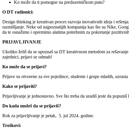
Ko može da ti pomogne na preduzetničkom putu?
O DT radionici:
Design thinking je kreativan proces razvoja inovativnih ideja i rešenja
razmišljanje.
Neke od najpoznatijih kompanija kao što su Nike, Google 
da te osnažimo i opremimo alatima potrebnim za pokretanje pozitivnih 
PRIJAVLJIVANJE
Ukoliko želiš da se upoznaš sa DT kreativnom metodom za rešavanje pro
zajednici, prijavi se odmah!
Ko može da se prijavi?
Prijave su otvorene za sve pojedince, studente i grupe mladih, uzrast
Kako se prijaviti?
Prijavljivanje je jednostavno. Sve što treba da uradiš jeste da popuni
Do kada možeš da se prijaviš?
Rok za prijavljivanje je petak, 5. jul 2024. godine.
Troškovi: