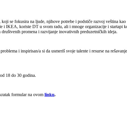
, koji se fokusira na ljude, njihove potrebe i podstiče razvoj veština k
i IKEA, koriste DT u svom radu, ali i mnoge organizacije i startapi koji
društvenih promena i razvijanje inovativnih preduzetničkih ideja.
blema i inspirisan/a si da usmeriš svoje talente i resurse na rešavanje 
a od 18 do 30 godina.
š kratak formular na ovom
linku
.