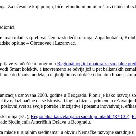
anja.
Z
a učesnike koji putuju, biće refundirani putni troškovi i biće ob
adionici.
će imati mladi sa prebivalištem iz sledećih okruga: Zapadnobački, Kolub
 gradske opštine – Obrenovac i Lazarevac.
e prijave za učešće u
programu
Regionalnog inkubatora za socijalne pre
ovodi Smart kolektiv, a istovremeno se odvija još u pet balkanskih zem
d nule do biznis modela, a najbolji timovi dobiće i dodatnu finansijsku
ganizacija osnovana 2003. godine u Beogradu. Pionir je kako razvoja so
lektiv nalazi načine da se iskustva i logika biznisa primene u rešavanju
lovni svet za svoje potrebe i inicijative i postanu inovativnije, efikasn
pska unija (EU),
Regionalna kancelarija za saradnju mladih (RYCO)
,
Fr
asade Sjedinjenih Američkih Država u Beogradu.
e za mlade u ruralnim sredinama” u okviru Nemačke razvojne saradnje u