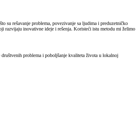
ao što su rešavanje problema, povezivanje sa ljudima i preduzetničko
 razvijaju inovativne ideje i rešenja. Koristeći istu metodu mi želimo
društvenih problema i poboljšanje kvaliteta života u lokalnoj