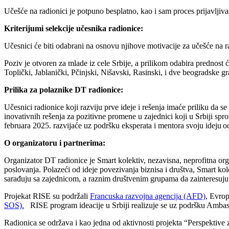
Učešće na radionici je potpuno besplatno, kao i sam proces prijavljiv
Kriterijumi selekcije učesnika radionice:
Učesnici će biti odabrani na osnovu njihove motivacije za učešće na r
Poziv je otvoren za mlade iz cele Srbije, a prilikom odabira prednost 
Toplički, Jablanički, Pčinjski, Nišavski, Rasinski, i dve beogradske
Prilika za polaznike DT radionice:
Učesnici radionice koji razviju prve ideje i rešenja imaće priliku da s
inovativnih rešenja za pozitivne promene u zajednici koji
u Srbiji spr
februara 2025. razvijaće uz podršku eksperata i mentora svoju ideju o
O organizatoru i partnerima:
Organizator DT radionice je Smart kolektiv, nezavisna, neprofitna or
poslovanja. Polazeći od ideje povezivanja biznisa i društva, Smart ko
sarađuju sa zajednicom, a raznim društvenim grupama da zainteresuju pos
Projekat RISE su podržali
Francuska razvojna agencija (AFD)
, Evro
SOS).
RISE program ideacije u Srbiji realizuje se uz podršku Amb
Radionica se održava i kao jedna od aktivnosti projekta “Perspektiv