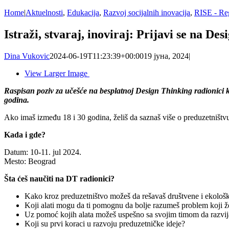
Home
|
Aktuelnosti
,
Edukacija
,
Razvoj socijalnih inovacija
,
RISE - Reg
Istraži, stvaraj, inoviraj: Prijavi se na De
Dina Vukovic
2024-06-19T11:23:39+00:00
19 јуна, 2024
|
View Larger Image
Raspisan poziv za učešće na besplatnoj Design Thinking radionici ko
godina.
Ako imaš između 18 i 30 godina, želiš da saznaš više o preduzetništvu
Kada i gde?
Datum: 10-11. jul 2024.
Mesto: Beograd
Šta ćeš naučiti na DT radionici?
Kako kroz preduzetništvo možeš da rešavaš društvene i ekološk
Koji alati mogu da ti pomognu da bolje razumeš problem koji že
Uz pomoć kojih alata možeš uspešno sa svojim timom da razvijaš
Koji su prvi koraci u razvoju preduzetničke ideje?