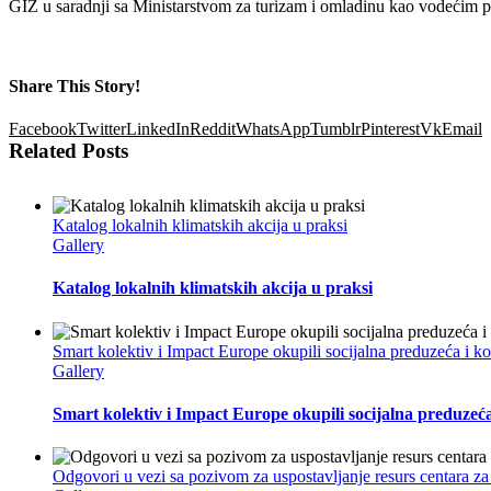
GIZ u saradnji sa Ministarstvom za turizam i omladinu kao vodećim 
Share This Story!
Facebook
Twitter
LinkedIn
Reddit
WhatsApp
Tumblr
Pinterest
Vk
Email
Related Posts
Katalog lokalnih klimatskih akcija u praksi
Gallery
Katalog lokalnih klimatskih akcija u praksi
Smart kolektiv i Impact Europe okupili socijalna preduzeća i 
Gallery
Smart kolektiv i Impact Europe okupili socijalna preduzeć
Odgovori u vezi sa pozivom za uspostavljanje resurs centara za