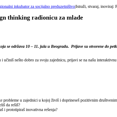
ionalni inkubator za socijalno preduzetništvo
|
Istraži, stvaraj, inoviraj
sign thinking radionicu za mlade
ja se održava 10 – 11. jula u Beogradu. Prijave su otvorene do petka
 i učiniš nešto dobro za svoju zajednicu, prijavi se na našu interakti
e probleme u zajednici u kojoj živiš i doprineseš pozitivnim društve
liš da rešiš?
 i prototipiraš inovativna rešenja?