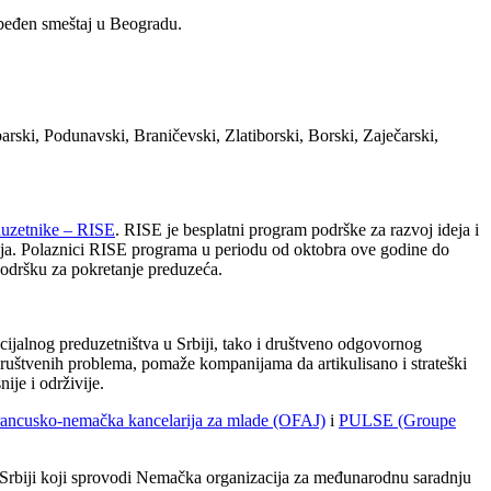
ezbeđen smeštaj u Beogradu.
arski, Podunavski, Braničevski, Zlatiborski, Borski, Zaječarski,
duzetnike – RISE
. RISE je
besplatni program podrške za razvoj ideja i
alja. Polaznici RISE programa u periodu od oktobra ove godine do
 podršku za pokretanje preduzeća.
cijalnog preduzetništva u Srbiji, tako i društveno odgovornog
 društvenih problema, pomaže kompanijama da artikulisano i strateški
ije i održivije.
ancusko-nemačka kancelarija za mlade (OFAJ)
i
PULSE (Groupe
 Srbiji koji sprovodi Nemačka organizacija za međunarodnu saradnju