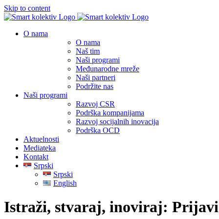
Skip to content
O nama
O nama
Naš tim
Naši programi
Međunarodne mreže
Naši partneri
Podržite nas
Naši programi
Razvoj CSR
Podrška kompanijama
Razvoj socijalnih inovacija
Podrška OCD
Aktuelnosti
Mediateka
Kontakt
Srpski
Srpski
English
Istraži, stvaraj, inoviraj: Prija