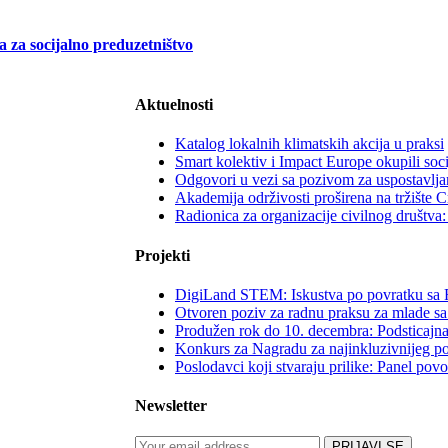
a za socijalno preduzetništvo
Aktuelnosti
Katalog lokalnih klimatskih akcija u praksi
Smart kolektiv i Impact Europe okupili soc
Odgovori u vezi sa pozivom za uspostavljan
Akademija održivosti proširena na tržište 
Radionica za organizacije civilnog društv
Projekti
DigiLand STEM: Iskustva po povratku sa 
Otvoren poziv za radnu praksu za mlade sa
Produžen rok do 10. decembra: Podsticajna
Konkurs za Nagradu za najinkluzivnijeg p
Poslodavci koji stvaraju prilike: Panel po
Newsletter