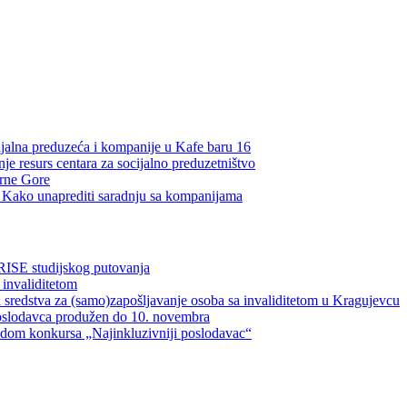
ijalna preduzeća i kompanije u Kafe baru 16
je resurs centara za socijalno preduzetništvo
Crne Gore
a: Kako unaprediti saradnju sa kompanijama
RISE studijskog putovanja
 invaliditetom
 sredstva za (samo)zapošljavanje osoba sa invaliditetom u Kragujevcu
oslodavca produžen do 10. novembra
vodom konkursa „Najinkluzivniji poslodavac“