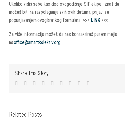
Ukoliko vidiš sebe kao deo ovogodišnje SIF ekipe i znaš da
možeš biti na raspolaganju svih ovih datuma, prijavi se
popunjavanjem ovog kratkog formulara:
>>>
LINK
<<<
Za više informacija možeš da nas kontaktiraš putem mejla
na
office@smartkolektiv.org
Share This Story!
Facebook
Twitter
LinkedIn
Reddit
WhatsApp
Tumblr
Pinterest
Vk
Email
Related Posts