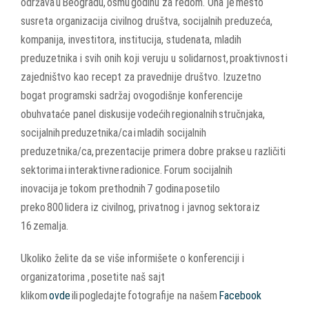
održava u Beogradu, osmu godinu za redom. Ona je mesto
susreta organizacija civilnog društva, socijalnih preduzeća,
kompanija, investitora, institucija, studenata, mladih
preduzetnika i svih onih koji veruju u solidarnost, proaktivnost i
zajedništvo kao recept za pravednije društvo. Izuzetno
bogat programski sadržaj ovogodišnje konferencije
obuhvataće panel diskusije vodećih regionalnih stručnjaka,
socijalnih preduzetnika/ca i mladih socijalnih
preduzetnika/ca, prezentacije primera dobre prakse u različiti
sektorima i interaktivne radionice. Forum socijalnih
inovacija je tokom prethodnih 7 godina posetilo
preko 800 lidera iz civilnog, privatnog i javnog sektora iz
16 zemalja.
Ukoliko želite da se više informišete o konferenciji i
organizatorima , posetite naš sajt
klikom
ovde
ili pogledajte fotografije na našem
Facebook