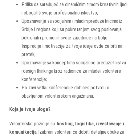
Priliku da sarađuješ sa dinamičnim timom kreativnih ljudi
i obogatiš svoje profesionalno iskustvo;
Upoznavanje sa socijalnim i mladim preduzetnicima iz
Srbije i regiona koji su pokretanjem svog poslovanja
pokrenuli i promenili svoje zajednice na bolje.
Inspiracije i motivacije za tvoje ideje ovde će biti na
pretek
;
Upoznavanje sa konceptima socijalnog preduzetništva
i design thinkinga kroz radionice za mlade i volontere
konferencije;
Po završetku konferencije dobićeš potvrdu o
obavljenom volonterskom angažmanu.
Koja je tvoja uloga?
Volonterske pozicije su
hosting, logistika, izveštavanje i
komunikacija
.
Izabrani volonteri će dobiti detaljne obuke za