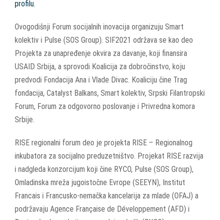
profilu.
Ovogodišnji Forum socijalnih inovacija organizuju Smart
kolektiv i Pulse (SOS Group). SIF2021 održava se kao deo
Projekta za unapređenje okvira za davanje, koji finansira
USAID Srbija, a sprovodi Koalicija za dobročinstvo, koju
predvodi Fondacija Ana i Vlade Divac. Koaliciju čine Trag
fondacija, Catalyst Balkans, Smart kolektiv, Srpski Filantropski
Forum, Forum za odgovorno poslovanje i Privredna komora
Srbije.
RISE regionalni forum deo je projekta RISE – Regionalnog
inkubatora za socijalno preduzetništvo. Projekat RISE razvija
i nadgleda konzorcijum koji čine RYCO, Pulse (SOS Group),
Omladinska mreža jugoistočne Evrope (SEEYN), Institut
Francais i Francusko-nemačka kancelarija za mlade (OFAJ) a
podržavaju Agence Française de Développement (AFD) i