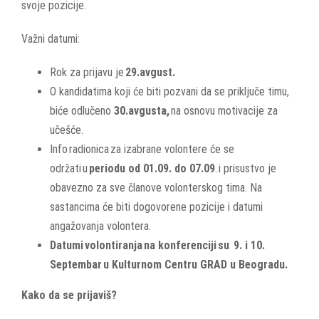
svoje pozicije.
Važni datumi:
Rok za prijavu je
29
.avgust.
O kandidatima koji će biti pozvani da se priključe timu,
biće odlučeno
30
.avgusta,
na osnovu motivacije za
učešće.
Info radionica za izabrane volontere će se
održati u
periodu od 01.09. do 07.09
. i prisustvo je
obavezno za sve članove volonterskog tima. Na
sastancima će biti dogovorene pozicije i datumi
angažovanja volontera.
Datumi volontiranja na konferenciji su 9. i 10.
Septembar
u Kulturnom Centru GRAD u Beogradu.
Kako da se prijaviš?