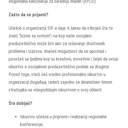
Regionalna kancelarija za saradnju mladih (RYCO).
Zašto da se prijaviš?
Učešće u organizaciji SIF-a daje ti šansu da otkriješ šta to
znači ‘’biznis sa svrhom” i na koji način socijalno
preduzetništvo može biti alat za rešavanje društvenih
problema i izazova. Imaćeš mogućnost da se upoznaš i
povežeš sa ljudima koji su kreativni, inovativni i željni da svoje
iskustvo o socijalnom preduzetništvu podele sa drugima .
Pored toga, steći ćeš vredno profesionalno iskustvo u
organizaciji događaja, radeći zajedno sa dinamičnim timom
stručnjaka sa višegodišnjim iskustvom u ovoj oblasti.
Šta dobijaš?
Iskustvo učešća u pripremi i realizaciji regionalne
konferencije;