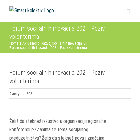
Skip
to
content
Forum socijalnih inovacija 2021: Poziv
volonterima
Home
|
Aktuelnosti
,
Razvoj socijalnih inovacija
,
SIF
|
Forum socijalnih inovacija 2021: Poziv volonterima
Forum socijalnih inovacija 2021: Poziv
volonterima
9 августа, 2021
View
Larger
Želiš da stekneš iskustvo u organizaciji regionalne
Image
konferencije? Zanima te tema socijalnog
preduzetništva? Želiš da stekneš nova i značajna