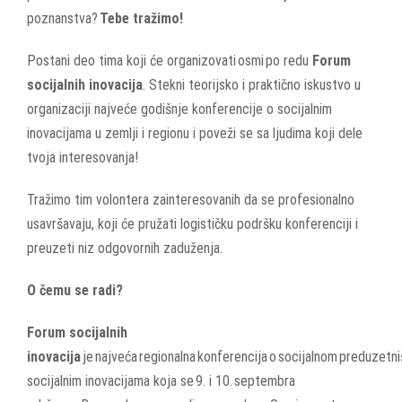
poznanstva?
Tebe tražimo!
Postani deo tima koji će organizovati osmi po redu
Forum
socijalnih inovacija
. Stekni teorijsko i praktično iskustvo u
organizaciji najveće godišnje konferencije o socijalnim
inovacijama u zemlji i regionu i poveži se sa ljudima koji dele
tvoja interesovanja!
Tražimo tim volontera zainteresovanih da se profesionalno
usavršavaju, koji će pružati logističku podršku konferenciji i
preuzeti niz odgovornih zaduženja.
O čemu se radi?
Forum socijalnih
inovacija
je najveća regionalna konferencija o socijalnom preduzetniš
socijalnim inovacijama koja se 9. i 10. septembra