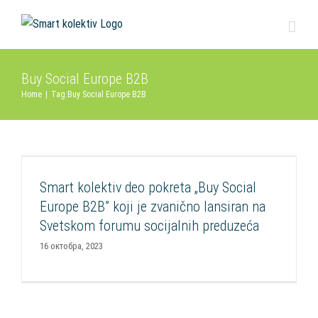
Skip
to
content
Buy Social Europe B2B
Home
|
Tag:
Buy Social Europe B2B
Smart kolektiv deo pokreta „Buy Social Europe
B2B” koji je zvanično lansiran na Svetskom
forumu socijalnih preduzeća
Smart kolektiv deo pokreta „Buy Social
Aktuelnosti
Programi podrške socijalnim preduzećima
Razvoj
Europe B2B” koji je zvanično lansiran na
socijalnih inovacija
Svetskom forumu socijalnih preduzeća
16 октобра, 2023