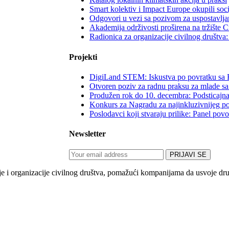
Smart kolektiv i Impact Europe okupili soc
Odgovori u vezi sa pozivom za uspostavljan
Akademija održivosti proširena na tržište 
Radionica za organizacije civilnog društv
Projekti
DigiLand STEM: Iskustva po povratku sa 
Otvoren poziv za radnu praksu za mlade sa
Produžen rok do 10. decembra: Podsticajna
Konkurs za Nagradu za najinkluzivnijeg p
Poslodavci koji stvaraju prilike: Panel po
Newsletter
 organizacije civilnog društva, pomažući kompanijama da usvoje društv