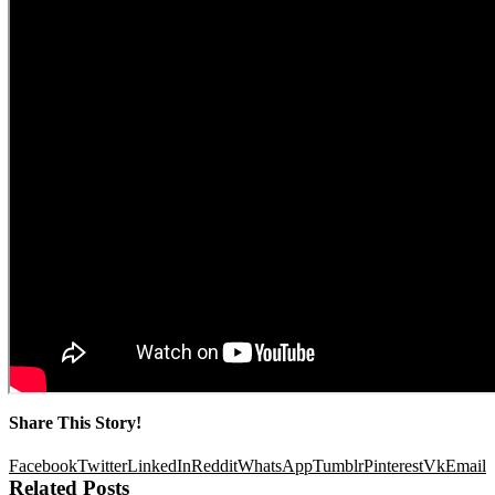
Share This Story!
Facebook
Twitter
LinkedIn
Reddit
WhatsApp
Tumblr
Pinterest
Vk
Email
Related Posts