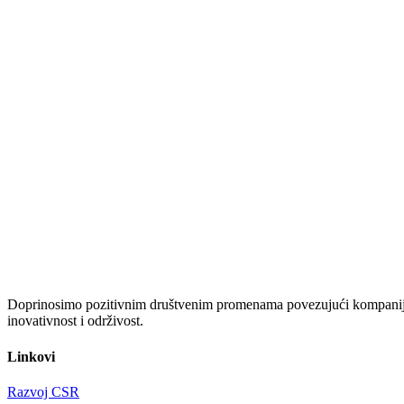
Doprinosimo pozitivnim društvenim promenama povezujući kompanije i
inovativnost i održivost.
Linkovi
Razvoj CSR