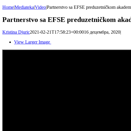
Home
|
Mediateka
|
Video
|
Partnerstvo sa EFSE preduzetničkom akademi
Partnerstvo sa EFSE preduzetničkom akad
Kristina Djuric
2021-02-21T17:58:23+00:00
16 децембра, 2020
|
View Larger Image