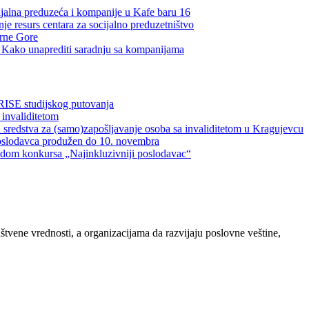
ijalna preduzeća i kompanije u Kafe baru 16
je resurs centara za socijalno preduzetništvo
Crne Gore
a: Kako unaprediti saradnju sa kompanijama
RISE studijskog putovanja
 invaliditetom
 sredstva za (samo)zapošljavanje osoba sa invaliditetom u Kragujevcu
oslodavca produžen do 10. novembra
vodom konkursa „Najinkluzivniji poslodavac“
ene vrednosti, a organizacijama da razvijaju poslovne veštine,