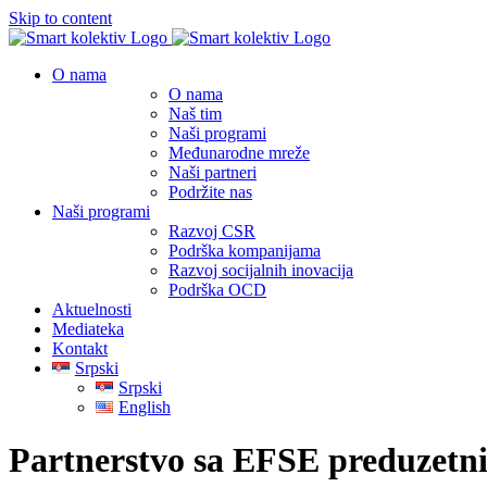
Skip to content
O nama
O nama
Naš tim
Naši programi
Međunarodne mreže
Naši partneri
Podržite nas
Naši programi
Razvoj CSR
Podrška kompanijama
Razvoj socijalnih inovacija
Podrška OCD
Aktuelnosti
Mediateka
Kontakt
Srpski
Srpski
English
Partnerstvo sa EFSE preduzetn