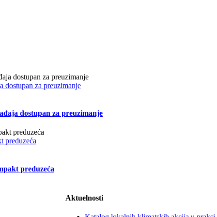
ja dostupan za preuzimanje
gađaja dostupan za preuzimanje
kt preduzeća
impakt preduzeća
Aktuelnosti
Katalog lokalnih klimatskih akcija u praksi