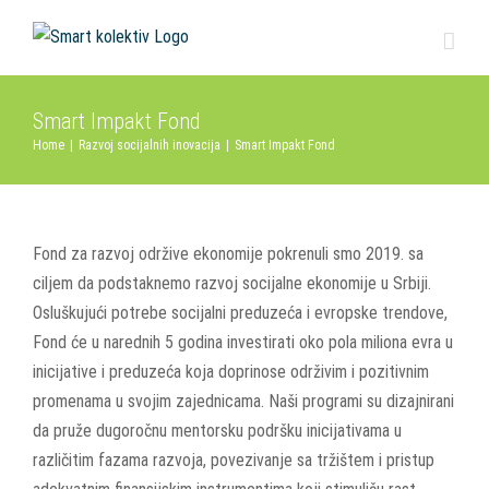
Skip
to
content
Smart Impakt Fond
Home
|
Razvoj socijalnih inovacija
|
Smart Impakt Fond
Fond za razvoj održive ekonomije pokrenuli smo 2019. sa
ciljem da podstaknemo razvoj socijalne ekonomije u Srbiji.
Osluškujući potrebe socijalni preduzeća i evropske trendove,
Fond će u narednih 5 godina investirati oko pola miliona evra u
inicijative i preduzeća koja doprinose održivim i pozitivnim
promenama u svojim zajednicama. Naši programi su dizajnirani
da pruže dugoročnu mentorsku podršku inicijativama u
različitim fazama razvoja, povezivanje sa tržištem i pristup