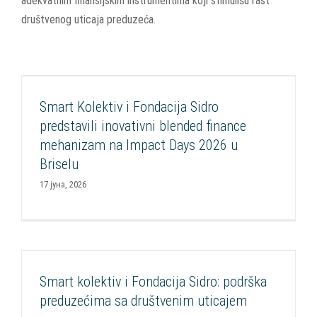
adekvatnim finansijskim instrumentima koji stimulišu rast
društvenog uticaja preduzeća.
Smart Kolektiv i Fondacija Sidro predstavili
inovativni blended finance mehanizam na
Impact Days 2026 u Briselu
Smart Kolektiv i Fondacija Sidro
Aktuelnosti
Impakt investiranje
Razvoj socijalnih inovacija
predstavili inovativni blended finance
Smart Impakt Fond
mehanizam na Impact Days 2026 u
Briselu
17 јуна, 2026
Smart kolektiv i Fondacija Sidro: podrška
preduzećima sa društvenim uticajem
Smart kolektiv i Fondacija Sidro: podrška
Aktuelnosti
Impakt investiranje
Razvoj socijalnih inovacija
preduzećima sa društvenim uticajem
Smart Impakt Fond