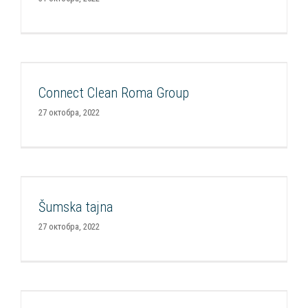
Connect Clean Roma Group
Connect Clean Roma Group
Smart Impakt Fond Portfolio 2022
27 октобра, 2022
Šumska tajna
Šumska tajna
Smart Impakt Fond Portfolio 2022
27 октобра, 2022
Hoff