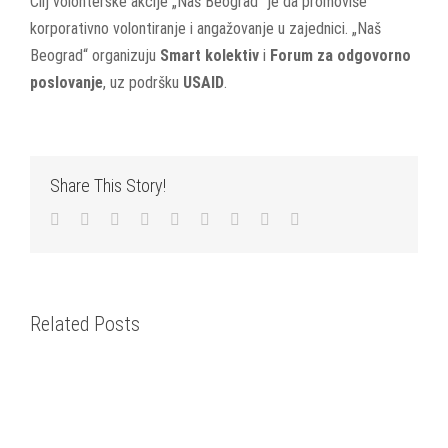
Cilj volonterske akcije „Naš Beograd“ je da promoviše
korporativno volontiranje i angažovanje u zajednici. „Naš
Beograd“ organizuju
Smart kolektiv
i
Forum za odgovorno
poslovanje
, uz podršku
USAID
.
Share This Story!
Facebook
Twitter
LinkedIn
Reddit
WhatsApp
Tumblr
Pinterest
Vk
Email
Related Posts