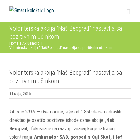
Skip
to
content
Volonterska akcija “Naš Beograd” nastavlja sa
pozitivnim učinkom
Home
|
Aktuelnosti
|
Volonterska akcija “Naš Beograd” nastavlja sa pozitivnim učinkom
Volonterska akcija “Naš Beograd” nastavlja sa
pozitivnim učinkom
14 маја, 2016
14. maj 2016
. – Ove godine, više od 1.850 dece i odraslih
direktno je osetilo pozitivne ishode osme akcije „
Naš
Beograd
„, fokusirane na razvoj i značaj korporativnog
volontiranja.
Ambasador SAD, gospodin Kajl Skot, i šef