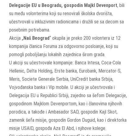
Delegacije EU u Beogradu, gospodin Majkl Devenport
, bili
su među volonterima koji su renovirali školska dvorišta,
učestvovali u inkluzivnim radionicama i družili se sa decom sa
posebnim potrebama.
Akcija „
Naš Beograd
“ okupila je preko 200 volontera iz 12
kompanija članica Foruma za odgovorno posloanje, koji su
pomogli poboljšanju lokalnih zajednica širom grada.
U akciji su učestvovale kompanije: Banca Intesa, Coca-Cola
Hellenic, Delta Holding, Erste banka, Eurobank, Mercator-S,
Meris, Societe Generale Serbia, UniCredit banka Srbija,
Vojvođanska banka i Vip mobile. U akciji je učestvovala i
Delegacija EU u Republici Srbiji, zajedno sa šefom Delegacije,
gospodinom Majklom Devenportom, kao i članovima njihovih
porodica, a takođe i Ambasador SAD, gospodin Kajl Skot,
zamenik šefa misije, gospodin Gordon Duguid, kao i direktorka
misije USAID, gospođa Aza El Abd, i njihove kolege.