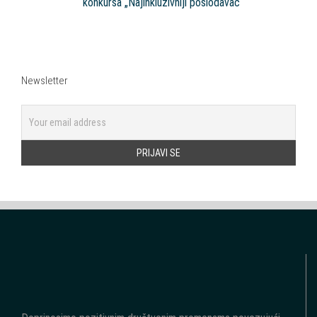
konkursa „Najinkluzivniji poslodavac“
Newsletter