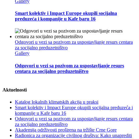
Gallery
Smart kolektiv i Impact Europe okupili socijalna
preduzeća i kompanije u Kafe baru 16
Odgovori u vezi sa pozivom za uspostavljanje resurs centara
za socijalno preduzetništvo
Gallery
Odgovori u vezi sa pozivom za uspostavljanje resurs
centara za socijalno preduzetništvo
Aktuelnosti
Katalog lokalnih klimatskih akcija u praksi
Smart kolektiv i Impact Europe okupili socijalna preduzeća i
kompanije u Kafe baru 16
Odgovori u vezi sa pozivom za uspostavljanje resurs centara
za socijalno preduzetništvo
Akademija održivosti proširena na tržište Crne Gore
Radionica za organizacije civilnog društva: Kako unaprediti