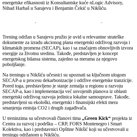
energetske efikasnosti
iz Konsultantske kuće nLogic Advisory,
Nihad Harbaš u Sarajevu i Benjamin Čekić u Nikšiću.
Trening održan u Sarajevu pružio je uvid u relevantne strateške
dokumente za izradu
akcionog plana energetski održivog razvoja i
klimatskih promena (SECAP)
, kao i sa značajem obnovljivih izvora
energije za životnu sredinu. Takođe, predstavljen je koncept
energetskog bilansa sistema, zajedno sa merama za njegovo
poboljšanje.
Na treningu u Nikšiću učesnici su upoznati sa ključnom ulogom
SECAP-a u procesu dekarbonizacije i održive energetske tranzicije.
Pored toga, predstavljeno je stanje zemalja u regionu u razvoju
SECAP-a, kao i implementacija već usvojenih planova iz oblasti
energetski održivog razvoja jedinica lokalne samouprave. Takođe,
predstavljeni su ekološki, energetski i finansijski efekti mera
smanjenja emisija CO2 i drugih zagađivača.
U treninzima su učestvovali članovi tima
„Green Kick“
projekta iz
Centra za razvoj i podršku – CRP, FORS Montenegro i Smart
Kolektiva, kao i predstavnici Opštine Nikšić koji su učestvovali u
treningu održanom u Nikšiću.