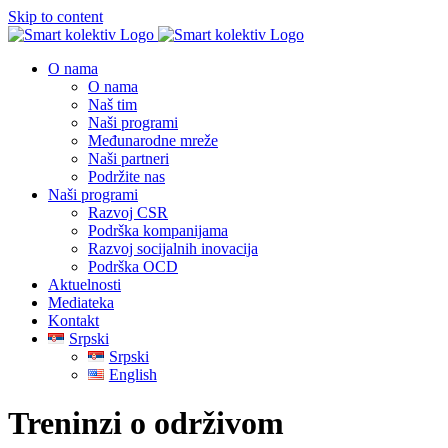
Skip to content
O nama
O nama
Naš tim
Naši programi
Međunarodne mreže
Naši partneri
Podržite nas
Naši programi
Razvoj CSR
Podrška kompanijama
Razvoj socijalnih inovacija
Podrška OCD
Aktuelnosti
Mediateka
Kontakt
Srpski
Srpski
English
Treninzi o održivom