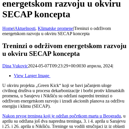
energetskom razvoju u okviru
SECAP koncepta
Home
|
Aktuelnosti
,
Klimatske promene
|
Treninzi o održivom
energetskom razvoju u okviru SECAP koncepta
Treninzi o održivom energetskom razvoju
u okviru SECAP koncepta
Dina Vukovic
2024-05-07T09:23:29+00:00
30 априла, 2024
|
View Larger Image
U okviru projekta „Green Kick“ koji se bavi jačanjem uloge
civilnog društva u procesu dekarbonizacije i borbi protiv klimatskih
promena, u Sarajevu i Nikšiću su održani napredni treninzi o
održivom energetskom razvoju i izradi akcionih planova za održivu
energiju i klimu (SECAP).
Nakon prvog treninga koji je održan početkom marta u Beogradu
, u
aprilu su održana još dva napredna treninga, 3. i 4. aprila u Sarajevu
i 25. i 26. aprila u Nikšiću. Treninge su vodili stručnjaci iz iz oblasti