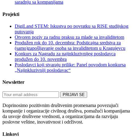
saradnju sa kompanijama
Projekti
DigiLand STEM: Iskustva po povratku sa RISE studijskog
putovanja
Otvoren poziv za radnu praksu za mlade sa invaliditetom
Produžen rok do 10. decembra: Podsticajna sredstva za
(samo)zapošljavanje osoba sa invaliditetom u Kragujevcu
Konkurs za Nagradu za najinkluzivnijeg poslodavca
produžen do 10. novembra
Poslodavci koji stvaraju prilike: Panel povodom konkursa
„Najinkluzivniji poslodavac“
Newsletter
Doprinosimo pozitivnim društvenim promenama povezujući
kompanije i organizacije civilnog društva, pomažući kompanijama
da usvoje društvene vrednosti, a organizacijama da razvijaju
poslovne veštine, inovativnost i održivost.
Linkovi