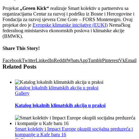
Projekat
„Green Kick“
realizuje Smart kolektiv u partnerstvu sa
organizacijama Centar za razvoj i podršku iz Bosne i Hercegovine i
Fondacija za razvoj sjevera Crne Gore – FORS Montenegro. Ovaj
projekat deo je
Evropske klimatske inicijative (EUKI)
Nemačkog
federalnog ministarstva ekonomskih poslova i klimatske akcije
(BMWK).
Share This Story!
Facebook
Twitter
LinkedIn
Reddit
WhatsApp
Tumblr
Pinterest
Vk
Email
Related Posts
Katalog lokalnih klimatskih akcija u praksi
Gallery
Katalog lokalnih klimatskih akcija u praksi
Smart kolektiv i Impact Europe okupili socijalna preduzeća i
kompanije u Kafe baru 16