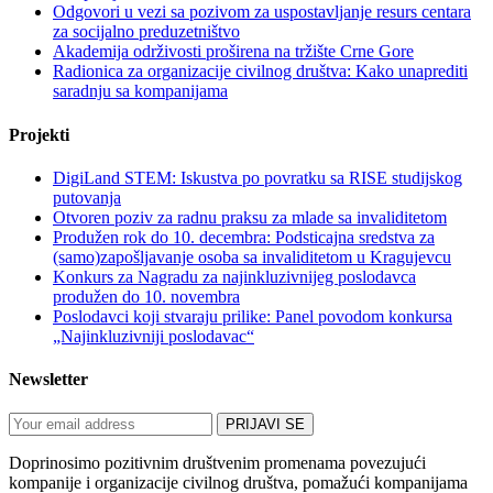
Odgovori u vezi sa pozivom za uspostavljanje resurs centara
za socijalno preduzetništvo
Akademija održivosti proširena na tržište Crne Gore
Radionica za organizacije civilnog društva: Kako unaprediti
saradnju sa kompanijama
Projekti
DigiLand STEM: Iskustva po povratku sa RISE studijskog
putovanja
Otvoren poziv za radnu praksu za mlade sa invaliditetom
Produžen rok do 10. decembra: Podsticajna sredstva za
(samo)zapošljavanje osoba sa invaliditetom u Kragujevcu
Konkurs za Nagradu za najinkluzivnijeg poslodavca
produžen do 10. novembra
Poslodavci koji stvaraju prilike: Panel povodom konkursa
„Najinkluzivniji poslodavac“
Newsletter
Doprinosimo pozitivnim društvenim promenama povezujući
kompanije i organizacije civilnog društva, pomažući kompanijama