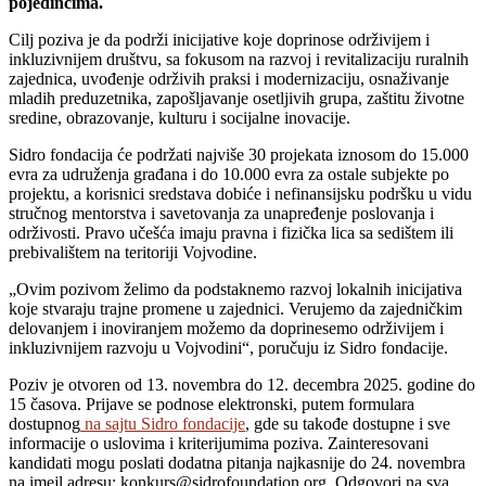
pojedincima.
Cilj poziva je da podrži inicijative koje doprinose održivijem i
inkluzivnijem društvu, sa fokusom na razvoj i revitalizaciju ruralnih
zajednica, uvođenje održivih praksi i modernizaciju, osnaživanje
mladih preduzetnika, zapošljavanje osetljivih grupa, zaštitu životne
sredine, obrazovanje, kulturu i socijalne inovacije.
Sidro fondacija će podržati najviše 30 projekata iznosom do 15.000
evra za udruženja građana i do 10.000 evra za ostale subjekte po
projektu, a korisnici sredstava dobiće i nefinansijsku podršku u vidu
stručnog mentorstva i savetovanja za unapređenje poslovanja i
održivosti.
Pravo učešća imaju pravna i fizička lica sa sedištem ili
prebivalištem na teritoriji Vojvodine.
„Ovim pozivom želimo da podstaknemo razvoj lokalnih inicijativa
koje stvaraju trajne promene u zajednici. Verujemo da zajedničkim
delovanjem i inoviranjem možemo da doprinesemo održivijem i
inkluzivnijem razvoju u Vojvodini“, poručuju iz Sidro fondacije.
Poziv je otvoren od 13. novembra do 12. decembra 2025. godine do
15 časova. Prijave se podnose elektronski, putem formulara
dostupnog
na sajtu Sidro fondacije
, gde su takođe dostupne i sve
informacije o uslovima i kriterijumima poziva.
Zainteresovani
kandidati mogu poslati dodatna pitanja najkasnije do 24. novembra
na imejl adresu: konkurs@sidrofoundation.org. Odgovori na sva