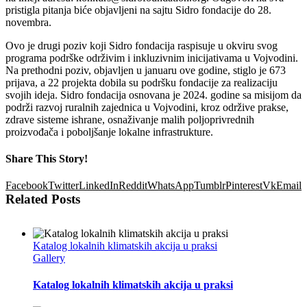
pristigla pitanja biće objavljeni na sajtu Sidro fondacije do 28.
novembra.
Ovo je drugi poziv koji Sidro fondacija raspisuje u okviru svog
programa podrške održivim i inkluzivnim inicijativama u Vojvodini.
Na prethodni poziv, objavljen u januaru ove godine, stiglo je 673
prijava, a 22 projekta dobila su podršku fondacije za realizaciju
svojih ideja. Sidro fondacija osnovana je 2024. godine sa misijom da
podrži razvoj ruralnih zajednica u Vojvodini, kroz održive prakse,
zdrave sisteme ishrane, osnaživanje malih poljoprivrednih
proizvođača i poboljšanje lokalne infrastrukture.
Share This Story!
Facebook
Twitter
LinkedIn
Reddit
WhatsApp
Tumblr
Pinterest
Vk
Email
Related Posts
Katalog lokalnih klimatskih akcija u praksi
Gallery
Katalog lokalnih klimatskih akcija u praksi