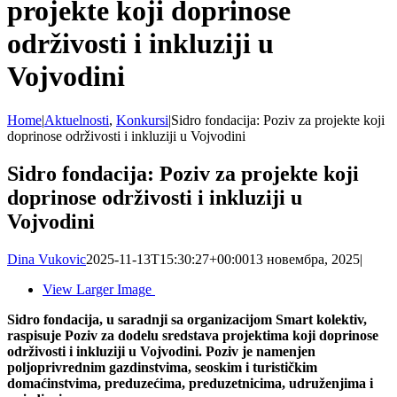
projekte koji doprinose
održivosti i inkluziji u
Vojvodini
Home
|
Aktuelnosti
,
Konkursi
|
Sidro fondacija: Poziv za projekte koji
doprinose održivosti i inkluziji u Vojvodini
Sidro fondacija: Poziv za projekte koji
doprinose održivosti i inkluziji u
Vojvodini
Dina Vukovic
2025-11-13T15:30:27+00:00
13 новембра, 2025
|
View Larger Image
Sidro fondacija, u saradnji sa organizacijom Smart kolektiv,
raspisuje Poziv za dodelu sredstava projektima koji doprinose
održivosti i inkluziji u Vojvodini. Poziv je namenjen
poljoprivrednim gazdinstvima, seoskim i turističkim
domaćinstvima, preduzećima, preduzetnicima, udruženjima i