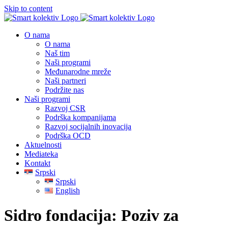
Skip to content
O nama
O nama
Naš tim
Naši programi
Međunarodne mreže
Naši partneri
Podržite nas
Naši programi
Razvoj CSR
Podrška kompanijama
Razvoj socijalnih inovacija
Podrška OCD
Aktuelnosti
Mediateka
Kontakt
Srpski
Srpski
English
Sidro fondacija: Poziv za