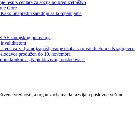
je resurs centara za socijalno preduzetništvo
Crne Gore
a: Kako unaprediti saradnju sa kompanijama
RISE studijskog putovanja
 invaliditetom
 sredstva za (samo)zapošljavanje osoba sa invaliditetom u Kragujevcu
oslodavca produžen do 10. novembra
vodom konkursa „Najinkluzivniji poslodavac“
ene vrednosti, a organizacijama da razvijaju poslovne veštine,