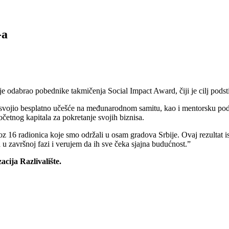
-a
i je odabrao pobednike takmičenja Social Impact Award, čiji je cilj pods
osvojio besplatno učešće na međunarodnom samitu, kao i mentorsku pod
etnog kapitala za pokretanje svojih biznisa.
16 radionica koje smo održali u osam gradova Srbije. Ovaj rezultat isp
 u završnoj fazi i verujem da ih sve čeka sjajna budućnost.”
cija Razlivalište.