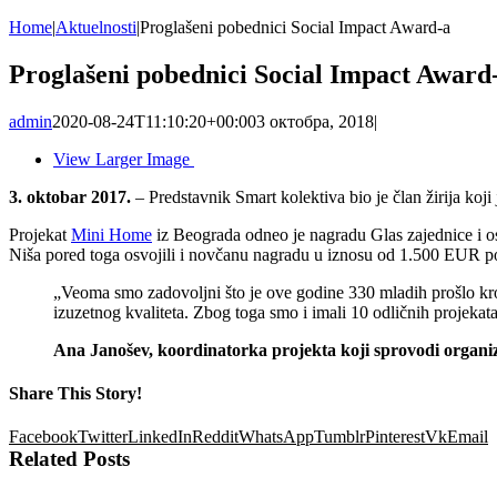
Home
|
Aktuelnosti
|
Proglašeni pobednici Social Impact Award-a
Proglašeni pobednici Social Impact Award
admin
2020-08-24T11:10:20+00:00
3 октобра, 2018
|
View Larger Image
3. oktobar 2017.
– Predstavnik Smart kolektiva bio je član žirija koj
Projekat
Mini Home
iz Beograda odneo je nagradu Glas zajednice i 
Niša pored toga osvojili i novčanu nagradu u iznosu od 1.500 EUR poč
„Veoma smo zadovoljni što je ove godine 330 mladih prošlo kroz 
izuzetnog kvaliteta. Zbog toga smo i imali 10 odličnih projekata
Ana Janošev, koordinatorka projekta koji sprovodi organiza
Share This Story!
Facebook
Twitter
LinkedIn
Reddit
WhatsApp
Tumblr
Pinterest
Vk
Email
Related Posts