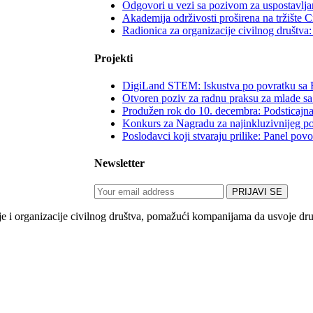
Odgovori u vezi sa pozivom za uspostavljan
Akademija održivosti proširena na tržište 
Radionica za organizacije civilnog društv
Projekti
DigiLand STEM: Iskustva po povratku sa 
Otvoren poziv za radnu praksu za mlade sa
Produžen rok do 10. decembra: Podsticajna
Konkurs za Nagradu za najinkluzivnijeg p
Poslodavci koji stvaraju prilike: Panel po
Newsletter
 organizacije civilnog društva, pomažući kompanijama da usvoje društv