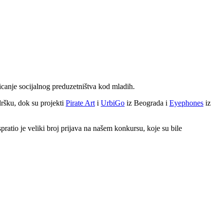
ticanje socijalnog preduzetništva kod mladih.
ršku, dok su projekti
Pirate Art
i
UrbiGo
iz Beograda i
Eyephones
iz
ratio je veliki broj prijava na našem konkursu, koje su bile