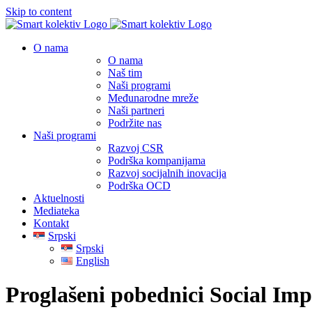
Skip to content
O nama
O nama
Naš tim
Naši programi
Međunarodne mreže
Naši partneri
Podržite nas
Naši programi
Razvoj CSR
Podrška kompanijama
Razvoj socijalnih inovacija
Podrška OCD
Aktuelnosti
Mediateka
Kontakt
Srpski
Srpski
English
Proglašeni pobednici Social Im