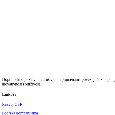
Doprinosimo pozitivnim društvenim promenama povezujući kompanije i
inovativnost i održivost.
Linkovi
Razvoj CSR
Podrška kompanijama