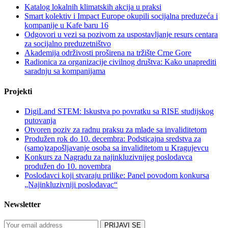
Katalog lokalnih klimatskih akcija u praksi
Smart kolektiv i Impact Europe okupili socijalna preduzeća i
kompanije u Kafe baru 16
Odgovori u vezi sa pozivom za uspostavljanje resurs centara
za socijalno preduzetništvo
Akademija održivosti proširena na tržište Crne Gore
Radionica za organizacije civilnog društva: Kako unaprediti
saradnju sa kompanijama
Projekti
DigiLand STEM: Iskustva po povratku sa RISE studijskog
putovanja
Otvoren poziv za radnu praksu za mlade sa invaliditetom
Produžen rok do 10. decembra: Podsticajna sredstva za
(samo)zapošljavanje osoba sa invaliditetom u Kragujevcu
Konkurs za Nagradu za najinkluzivnijeg poslodavca
produžen do 10. novembra
Poslodavci koji stvaraju prilike: Panel povodom konkursa
„Najinkluzivniji poslodavac“
Newsletter