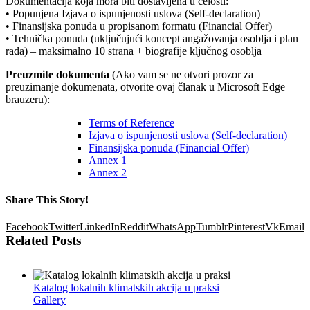
Dokumentacija koja mora biti dostavljena u celosti:
• Popunjena Izjava o ispunjenosti uslova (Self-declaration)
• Finansijska ponuda u propisanom formatu (Financial Offer)
• Tehnička ponuda (uključujući koncept angažovanja osoblja i plan
rada) – maksimalno 10 strana + biografije ključnog osoblja
Preuzmite dokumenta
(Ako vam se ne otvori prozor za
preuzimanje dokumenata, otvorite ovaj članak u Microsoft Edge
brauzeru):
Terms of Reference
Izjava o ispunjenosti uslova (Self-declaration)
Finansijska ponuda (Financial Offer)
Annex 1
Annex 2
Share This Story!
Facebook
Twitter
LinkedIn
Reddit
WhatsApp
Tumblr
Pinterest
Vk
Email
Related Posts
Katalog lokalnih klimatskih akcija u praksi
Gallery