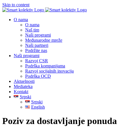
Skip to content
O nama
O nama
Naš tim
Naši programi
Međunarodne mreže
Naši partneri
Podržite nas
Naši programi
Razvoj CSR
Podrška kompanijama
Razvoj socijalnih inovacija
Podrška OCD
Aktuelnosti
Mediateka
Kontakt
Srpski
Srpski
English
Poziv za dostavljanje ponuda