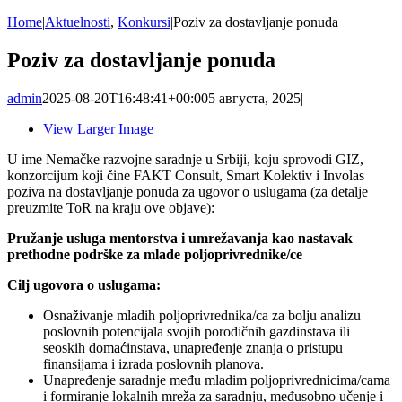
Home
|
Aktuelnosti
,
Konkursi
|
Poziv za dostavljanje ponuda
Poziv za dostavljanje ponuda
admin
2025-08-20T16:48:41+00:00
5 августа, 2025
|
View Larger Image
U ime Nemačke razvojne saradnje u Srbiji, koju sprovodi GIZ,
konzorcijum koji čine FAKT Consult, Smart Kolektiv i Involas
poziva na dostavljanje ponuda za ugovor o uslugama (za detalje
preuzmite ToR na kraju ove objave):
Pružanje usluga mentorstva i umrežavanja kao nastavak
prethodne podrške
za mlade poljoprivrednike/ce
Cilj ugovora o uslugama:
Osnaživanje mladih poljoprivrednika/ca za bolju analizu
poslovnih potencijala svojih porodičnih gazdinstava ili
seoskih domaćinstava, unapređenje znanja o pristupu
finansijama i izrada poslovnih planova.
Unapređenje saradnje među mladim poljoprivrednicima/cama
i formiranje lokalnih mreža za saradnju, međusobno učenje i