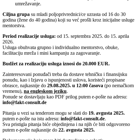
umrežavanje.
Ciljna grupa
su mladi poljoprivrednici/ce uzrasta od 16 do 30
godina (žene do 40 godina) koji su već prošli kroz inicijalne usluge
mentorstva.
Period realizacije usluga:
od 15. septembra 2025. do 15. aprila
2026.
Usluga obuhvata grupno i individualno mentorstvo, obuke,
facilitaciju mreža i mini kampanju za zagovaranje.
Budžet za realizaciju usluga iznosi do 20.000 EUR.
Zainteresovani ponuđači treba da dostave tehničku i finansijsku
ponudu, kao i Izjavu o ispunjenosti uslova, koristeći propisane
obrasce, najkasnije do
29.08.2025. u 12:00 časova
(po nemačkom
vremenu),
na engleskom jeziku
.
Ponude se dostavljaju kao PDF prilog putem e-pošte na adresu:
info@fakt-consult.de
Pitanja u vezi sa tenderom mogu se slati do
19. avgusta 2025.
putem e-pošte na istu adresu:
info@fakt-consult.de
.
Sva pristigla pitanja biće objedinjena i na njih će biti odgovoreno
putem e-pošte najkasnije do
22. avgusta 2025.