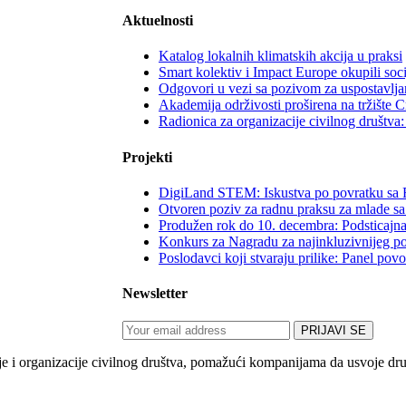
Aktuelnosti
Katalog lokalnih klimatskih akcija u praksi
Smart kolektiv i Impact Europe okupili soc
Odgovori u vezi sa pozivom za uspostavljan
Akademija održivosti proširena na tržište 
Radionica za organizacije civilnog društv
Projekti
DigiLand STEM: Iskustva po povratku sa 
Otvoren poziv za radnu praksu za mlade sa
Produžen rok do 10. decembra: Podsticajna
Konkurs za Nagradu za najinkluzivnijeg p
Poslodavci koji stvaraju prilike: Panel po
Newsletter
 organizacije civilnog društva, pomažući kompanijama da usvoje društv