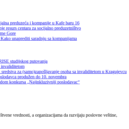
ijalna preduzeća i kompanije u Kafe baru 16
je resurs centara za socijalno preduzetništvo
Crne Gore
a: Kako unaprediti saradnju sa kompanijama
RISE studijskog putovanja
 invaliditetom
 sredstva za (samo)zapošljavanje osoba sa invaliditetom u Kragujevcu
oslodavca produžen do 10. novembra
vodom konkursa „Najinkluzivniji poslodavac“
ene vrednosti, a organizacijama da razvijaju poslovne veštine,