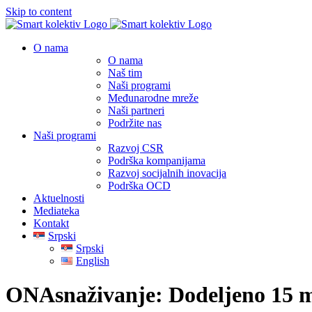
Skip to content
O nama
O nama
Naš tim
Naši programi
Međunarodne mreže
Naši partneri
Podržite nas
Naši programi
Razvoj CSR
Podrška kompanijama
Razvoj socijalnih inovacija
Podrška OCD
Aktuelnosti
Mediateka
Kontakt
Srpski
Srpski
English
ONAsnaživanje: Dodeljeno 15 mi