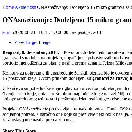
Home
|
Aktuelnosti
|
ONAsnaživanje: Dodeljeno 15 mikro grantova za že
ONAsnaživanje: Dodeljeno 15 mikro granto
admin
2020-08-21T16:41:45+00:00
8 децембра, 2018
|
View Larger Image
Beograd, 8. decembar, 2018.
– Povodom dodele malih grantova nam
grantova i saradnika na projektu, događaju su prisustvovali predstav
portfolio menadžerka za pitanje nasilja prema ženama Jelena Milovan
Konkurs za pokretanje ili unapređenje ženskih biznisa bio je otvoren z
15 poslovnih ideja. Ovom prilikom dodeljeni su
grantovi za razvoj i
U Pančevu su pobedničke ideje uglavnom u vezi sa pokretanjem ili una
šivenje konfekcije, dok su u Somboru nagrađene ideje najrazličitijih m
poljoprivrednom gazdinstvu i proširenja delatnosti knjigovodstvene ag
Projekat
ONAsnaživanje
predstavlja nastavak aktivnosti Fonda B92 na 
socijalnoj potrebi, a naročito one koje su preživele neki oblik nasil
za zaustavljanje nasilja prema ženama.
Share This Story!