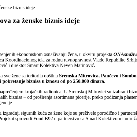
nske biznis ideje
va za ženske biznis ideje
enjenih ekonomskom osnaživanju žena, u okviru projekta
ONAsnaživ
nica Koordinacionog tela za rodnu ravnopravnost Vlade Republike Srbij
ović i direktor Smart Kolektiva Neven Marinović.
a sve žene sa teritorija opština
Sremska Mitrovica, Pančevo i Sombo
li pokretanje biznisa
u iznosu od
po 250.000 dinara
.
pređenjem krojačkih radionica. U Sremskoj Mitrovici su izabrani biznis
alih biznisa – od proširenja asortimana picerije, preko podizanja plaste
encije.
izgradnji sigurnih kuća za žene koje su preživele porodično i partnersk
ja. Projekat sprovodi Fond B92 u partnerstvu sa Smart Kolektivom i udr