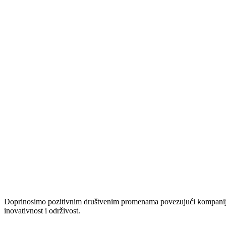
Doprinosimo pozitivnim društvenim promenama povezujući kompanije i
inovativnost i održivost.