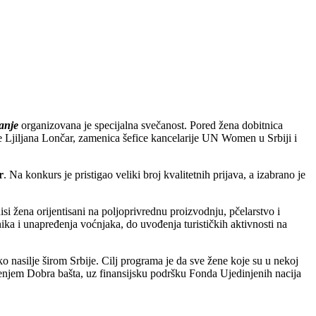
anje
organizovana je specijalna svečanost. Pored žena dobitnica
e Ljiljana Lončar, zamenica šefice kancelarije UN Women u Srbiji i
r
. Na konkurs je pristigao veliki broj kvalitetnih prijava, a izabrano je
i žena orijentisani na poljoprivrednu proizvodnju, pčelarstvo i
nika i unapređenja voćnjaka, do uvođenja turističkih aktivnosti na
o nasilje širom Srbije. Cilj programa je da sve žene koje su u nekoj
uženjem Dobra bašta, uz finansijsku podršku Fonda Ujedinjenih nacija