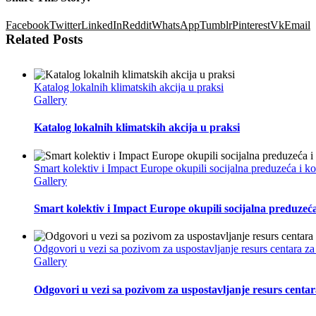
Facebook
Twitter
LinkedIn
Reddit
WhatsApp
Tumblr
Pinterest
Vk
Email
Related Posts
Katalog lokalnih klimatskih akcija u praksi
Gallery
Katalog lokalnih klimatskih akcija u praksi
Smart kolektiv i Impact Europe okupili socijalna preduzeća i 
Gallery
Smart kolektiv i Impact Europe okupili socijalna preduzeć
Odgovori u vezi sa pozivom za uspostavljanje resurs centara za
Gallery
Odgovori u vezi sa pozivom za uspostavljanje resurs centar