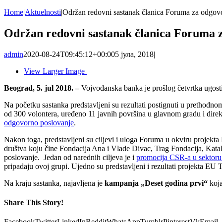
Home
|
Aktuelnosti
|
Održan redovni sastanak članica Foruma za odgov
Održan redovni sastanak članica Foruma 
admin
2020-08-24T09:45:12+00:00
5 јула, 2018
|
View Larger Image
Beograd, 5. jul 2018. –
Vojvođanska banka je prošlog četvrtka ugost
Na početku sastanka predstavljeni su rezultati postignuti u prethodn
od 300 volontera, uređeno 11 javnih površina u glavnom gradu i dire
odgovorno poslovanje
.
Nakon toga, predstavljeni su ciljevi i uloga Foruma u okviru projekt
društva koju čine Fondacija Ana i Vlade Divac, Trag Fondacija, Katali
poslovanje. Jedan od narednih ciljeva je i
promocija CSR-a u sektoru 
pripadaju ovoj grupi. Ujedno su predstavljeni i rezultati projekta EU T
Na kraju sastanka, najavljena je
kampanja
„Deset godina prvi“
koja
Share This Story!
Facebook
Twitter
LinkedIn
Reddit
WhatsApp
Tumblr
Pinterest
Vk
Email