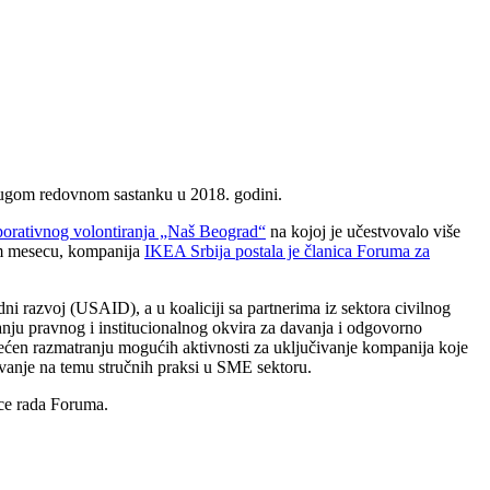
rugom redovnom sastanku u 2018. godini.
rporativnog volontiranja „Naš Beograd“
na kojoj je učestvovalo više
tom mesecu, kompanija
IKEA Srbija postala je članica Foruma za
i razvoj (USAID), a u koaliciji sa partnerima iz sektora civilnog
anju pravnog i institucionalnog okvira za davanja i odgovorno
većen razmatranju mogućih aktivnosti za uključivanje kompanija koje
aživanje na temu stručnih praksi u SME sektoru.
ice rada Foruma.