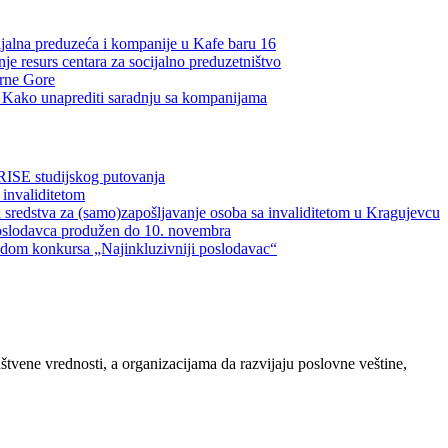
ijalna preduzeća i kompanije u Kafe baru 16
je resurs centara za socijalno preduzetništvo
Crne Gore
a: Kako unaprediti saradnju sa kompanijama
RISE studijskog putovanja
 invaliditetom
 sredstva za (samo)zapošljavanje osoba sa invaliditetom u Kragujevcu
oslodavca produžen do 10. novembra
vodom konkursa „Najinkluzivniji poslodavac“
ene vrednosti, a organizacijama da razvijaju poslovne veštine,