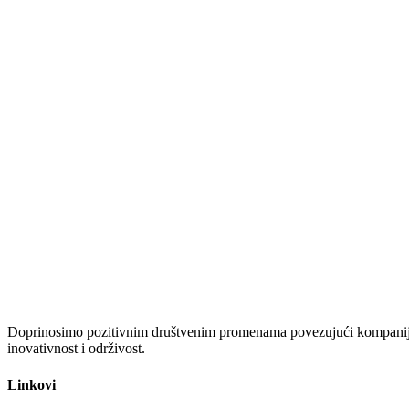
Doprinosimo pozitivnim društvenim promenama povezujući kompanije i
inovativnost i održivost.
Linkovi