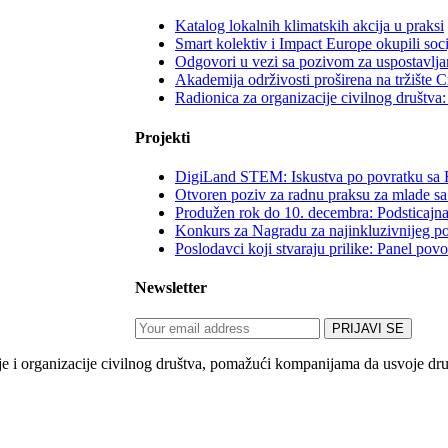
Katalog lokalnih klimatskih akcija u praksi
Smart kolektiv i Impact Europe okupili soc
Odgovori u vezi sa pozivom za uspostavljan
Akademija održivosti proširena na tržište 
Radionica za organizacije civilnog društv
Projekti
DigiLand STEM: Iskustva po povratku sa 
Otvoren poziv za radnu praksu za mlade sa
Produžen rok do 10. decembra: Podsticajna
Konkurs za Nagradu za najinkluzivnijeg p
Poslodavci koji stvaraju prilike: Panel po
Newsletter
 organizacije civilnog društva, pomažući kompanijama da usvoje društv