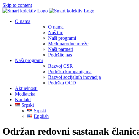
Skip to content
O nama
O nama
Naš tim
Naši programi
Međunarodne mreže
Naši partneri
Podržite nas
Naši programi
Razvoj CSR
Podrška kompanijama
Razvoj socijalnih inovacija
Podrška OCD
Aktuelnosti
Mediateka
Kontakt
Srpski
Srpski
English
Održan redovni sastanak člani