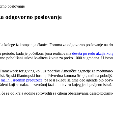
orno poslovanje
za odgovorno poslovanje
ila kolege iz kompanija članica Foruma za odgovorno poslovanje na d
om periodu, kada je početkom juna realizovana
deseta po redu akcija ko
ktno poboljšani uslovi kvaliteta života za preko 1000 sugrađana. U is
a Framework for giving koji uz podršku Američke agencije za međunarodn
st, Srpski filantropski forum, Privredna komora Srbije, radi na poboljš
malih i srednjih preduzeća
, pa je u skladu sa time deo agende bio pos
alent koji se nalazi u završnoj fazi a u okviru kojeg je objavljeno istr
 će se do kraja godine sprovoditi sa ciljem obeležavanja desetogodišnj