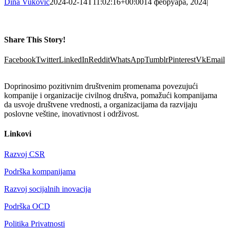
Dina Vukovic
2024-02-14T11:02:16+00:00
14 фебруара, 2024
|
Share This Story!
Facebook
Twitter
LinkedIn
Reddit
WhatsApp
Tumblr
Pinterest
Vk
Email
Doprinosimo pozitivnim društvenim promenama povezujući
kompanije i organizacije civilnog društva, pomažući kompanijama
da usvoje društvene vrednosti, a organizacijama da razvijaju
poslovne veštine, inovativnost i održivost.
Linkovi
Razvoj CSR
Podrška kompanijama
Razvoj socijalnih inovacija
Podrška OCD
Politika Privatnosti