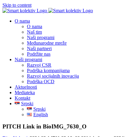
Skip to content
O nama
O nama
Naš tim
Naši programi
Međunarodne mreže
Naši partneri
Podržite nas
Naši programi
Razvoj CSR
Podrška kompanijama
Razvoj socijalnih inovacija
Podrška OCD
Aktuelnosti
Mediateka
Kontakt
Srpski
Srpski
English
PITCH Link in BioIMG_7630_O