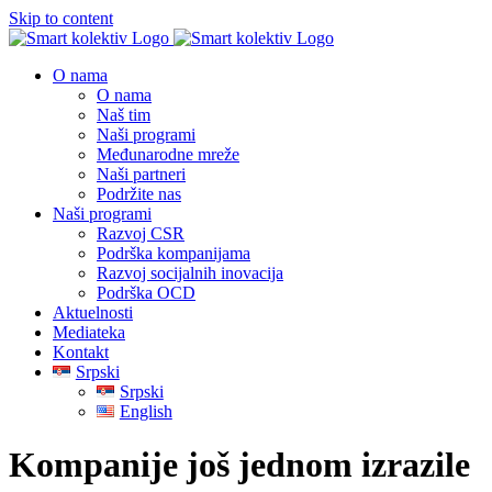
Skip to content
O nama
O nama
Naš tim
Naši programi
Međunarodne mreže
Naši partneri
Podržite nas
Naši programi
Razvoj CSR
Podrška kompanijama
Razvoj socijalnih inovacija
Podrška OCD
Aktuelnosti
Mediateka
Kontakt
Srpski
Srpski
English
Kompanije još jednom izrazile