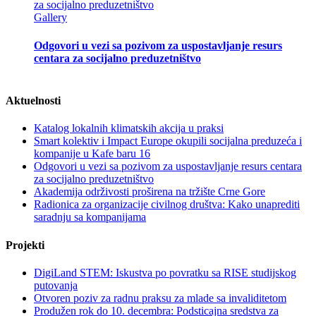
za socijalno preduzetništvo
Gallery
Odgovori u vezi sa pozivom za uspostavljanje resurs
centara za socijalno preduzetništvo
Aktuelnosti
Katalog lokalnih klimatskih akcija u praksi
Smart kolektiv i Impact Europe okupili socijalna preduzeća i
kompanije u Kafe baru 16
Odgovori u vezi sa pozivom za uspostavljanje resurs centara
za socijalno preduzetništvo
Akademija održivosti proširena na tržište Crne Gore
Radionica za organizacije civilnog društva: Kako unaprediti
saradnju sa kompanijama
Projekti
DigiLand STEM: Iskustva po povratku sa RISE studijskog
putovanja
Otvoren poziv za radnu praksu za mlade sa invaliditetom
Produžen rok do 10. decembra: Podsticajna sredstva za