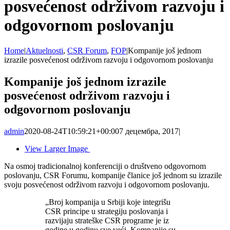
posvećenost održivom razvoju i
odgovornom poslovanju
Home
|
Aktuelnosti
,
CSR Forum
,
FOP
|
Kompanije još jednom
izrazile posvećenost održivom razvoju i odgovornom poslovanju
Kompanije još jednom izrazile
posvećenost održivom razvoju i
odgovornom poslovanju
admin
2020-08-24T10:59:21+00:00
7 децембра, 2017
|
View Larger Image
Na osmoj tradicionalnoj konferenciji o društveno odgovornom
poslovanju, CSR Forumu, kompanije članice još jednom su izrazile
svoju posvećenost održivom razvoju i odgovornom poslovanju.
„Broj kompanija u Srbiji koje integrišu
CSR principe u strategiju poslovanja i
razvijaju strateške CSR programe je iz
godine u godinu sve veći. Kompanije su