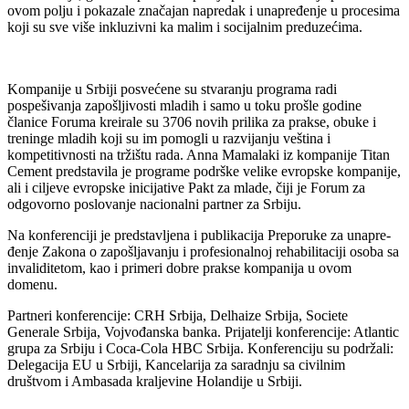
ovom polju i pokazale značajan napredak i unapređenje u procesima
koji su sve više inkluzivni ka malim i socijalnim preduzećima.
Kompanije u Srbiji posvećene su stvaranju programa radi
pospešivanja zapošljivosti mladih i samo u toku prošle godine
članice Foruma kreirale su 3706 novih prilika za prakse, obuke i
treninge mladih koji su im pomogli u razvijanju veština i
kompetitivnosti na tržištu rada. Anna Mamalaki iz kompanije Titan
Cement predstavila je programe podrške velike evropske kompanije,
ali i ciljeve evropske inicijative Pakt za mlade, čiji je Forum za
odgovorno poslovanje nacionalni partner za Srbiju.
Na konferenciji je predstavljena i publikacija Preporuke za unapre­
đenje Zakona o zapošljavanju i profesionalnoj rehabilitaciji osoba sa
invaliditetom, kao i primeri dobre prakse kompanija u ovom
domenu.
Partneri konferencije: CRH Srbija, Delhaize Srbija, Societe
Generale Srbija, Vojvođanska banka. Prijatelji konferencije: Atlantic
grupa za Srbiju i Coca-Cola HBC Srbija. Konferenciju su podržali:
Delegacija EU u Srbiji, Kancelarija za saradnju sa civilnim
društvom i Ambasada kraljevine Holandije u Srbiji.