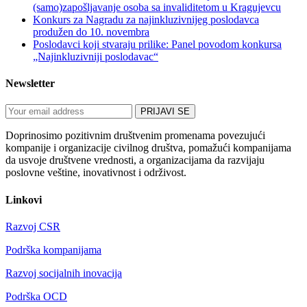
(samo)zapošljavanje osoba sa invaliditetom u Kragujevcu
Konkurs za Nagradu za najinkluzivnijeg poslodavca
produžen do 10. novembra
Poslodavci koji stvaraju prilike: Panel povodom konkursa
„Najinkluzivniji poslodavac“
Newsletter
Doprinosimo pozitivnim društvenim promenama povezujući
kompanije i organizacije civilnog društva, pomažući kompanijama
da usvoje društvene vrednosti, a organizacijama da razvijaju
poslovne veštine, inovativnost i održivost.
Linkovi
Razvoj CSR
Podrška kompanijama
Razvoj socijalnih inovacija
Podrška OCD