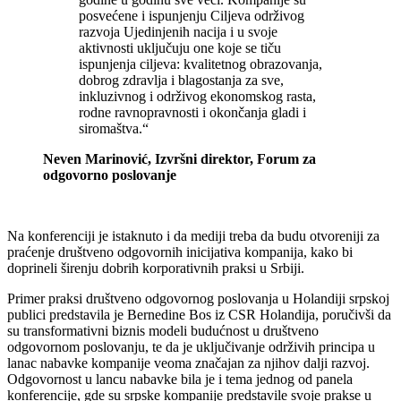
posvećene i ispunjenju Ciljeva održivog
razvoja Ujedinjenih nacija i u svoje
aktivnosti uključuju one koje se tiču
ispunjenja ciljeva: kvalitetnog obrazovanja,
dobrog zdravlja i blagostanja za sve,
inkluzivnog i održivog ekonomskog rasta,
rodne ravnopravnosti i okončanja gladi i
siromaštva.“
Neven Marinović, Izvršni direktor, Forum za
odgovorno poslovanje
Na konferenciji je istaknuto i da mediji treba da budu otvoreniji za
praćenje društveno odgovornih inicijativa kompanija, kako bi
doprineli širenju dobrih korporativnih praksi u Srbiji.
Primer praksi društveno odgovornog poslovanja u Holandiji srpskoj
publici predstavila je Bernedine Bos iz CSR Holandija, poručivši da
su transformativni biznis modeli budućnost u društveno
odgovornom poslovanju, te da je uključivanje održivih principa u
lanac nabavke kompanije veoma značajan za njihov dalji razvoj.
Odgovornost u lancu nabavke bila je i tema jednog od panela
konferencije, gde su srpske kompanije predstavile svoje prakse u