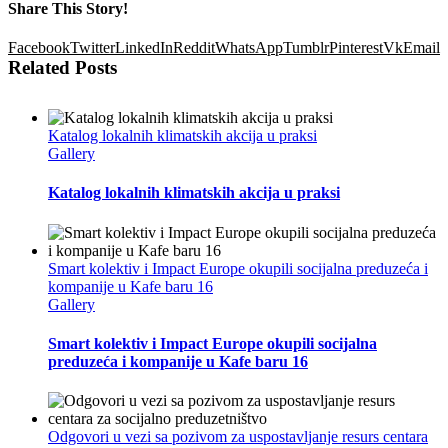
Share This Story!
Facebook
Twitter
LinkedIn
Reddit
WhatsApp
Tumblr
Pinterest
Vk
Email
Related Posts
Katalog lokalnih klimatskih akcija u praksi
Gallery
Katalog lokalnih klimatskih akcija u praksi
Smart kolektiv i Impact Europe okupili socijalna preduzeća i
kompanije u Kafe baru 16
Gallery
Smart kolektiv i Impact Europe okupili socijalna
preduzeća i kompanije u Kafe baru 16
Odgovori u vezi sa pozivom za uspostavljanje resurs centara