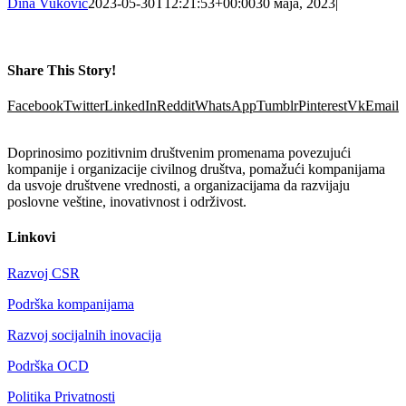
Dina Vukovic
2023-05-30T12:21:53+00:00
30 маја, 2023
|
Share This Story!
Facebook
Twitter
LinkedIn
Reddit
WhatsApp
Tumblr
Pinterest
Vk
Email
Doprinosimo pozitivnim društvenim promenama povezujući
kompanije i organizacije civilnog društva, pomažući kompanijama
da usvoje društvene vrednosti, a organizacijama da razvijaju
poslovne veštine, inovativnost i održivost.
Linkovi
Razvoj CSR
Podrška kompanijama
Razvoj socijalnih inovacija
Podrška OCD
Politika Privatnosti