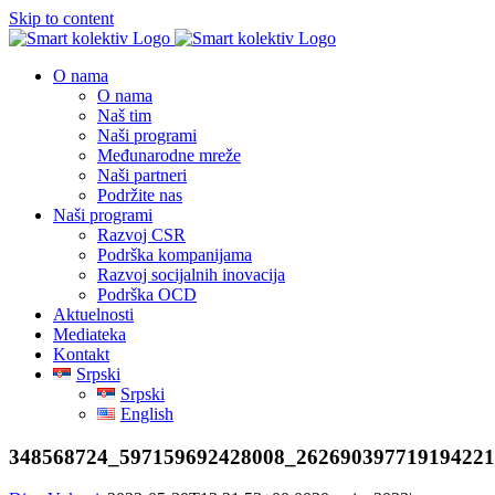
Skip to content
O nama
O nama
Naš tim
Naši programi
Međunarodne mreže
Naši partneri
Podržite nas
Naši programi
Razvoj CSR
Podrška kompanijama
Razvoj socijalnih inovacija
Podrška OCD
Aktuelnosti
Mediateka
Kontakt
Srpski
Srpski
English
348568724_597159692428008_26269039771919422