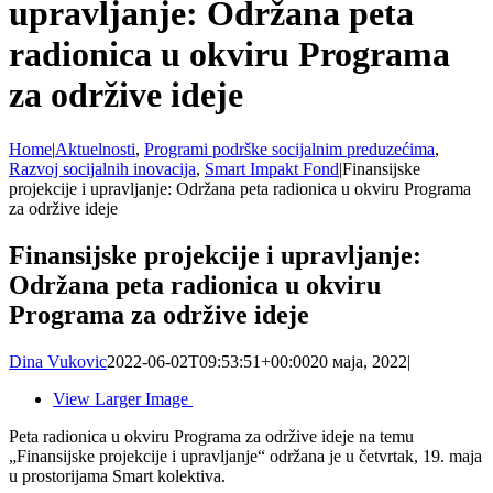
upravljanje: Održana peta
radionica u okviru Programa
za održive ideje
Home
|
Aktuelnosti
,
Programi podrške socijalnim preduzećima
,
Razvoj socijalnih inovacija
,
Smart Impakt Fond
|
Finansijske
projekcije i upravljanje: Održana peta radionica u okviru Programa
za održive ideje
Finansijske projekcije i upravljanje:
Održana peta radionica u okviru
Programa za održive ideje
Dina Vukovic
2022-06-02T09:53:51+00:00
20 маја, 2022
|
View Larger Image
Peta radionica u okviru Programa za održive ideje na temu
„Finansijske projekcije i upravljanje“ održana je u četvrtak, 19. maja
u prostorijama Smart kolektiva.