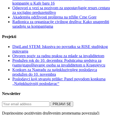
kompanije u Kafe baru 16
Odgovori u vezi sa pozivom za uspostavljanje resurs centara
za socijalno preduzetništvo
Akademija održivosti proširena na tržište Crne Gore
Radionica za organizacije civilnog društva: Kako unaprediti
saradnju sa kompanijama
Projekti
DigiLand STEM: Iskustva po povratku sa RISE studijskog
putovanja
Otvoren poziv za radnu praksu za mlade sa invaliditetom
Produžen rok do 10. decembra: Podsticajna sredstva za
(samo)zapošljavanje osoba sa invaliditetom u Kragujevcu
Konkurs za Nagradu za najinkluzivnijeg poslodavca
produžen do 10. novembra
Poslodavci koji stvaraju prilike: Panel povodom konkursa
„Najinkluzivniji poslodavac“
Newsletter
Doprinosimo pozitivnim društvenim promenama povezujući