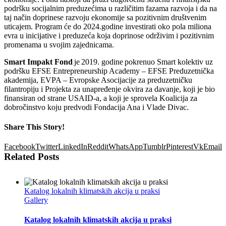
podršku socijalnim preduzećima u različitim fazama razvoja i da na
taj način doprinese razvoju ekonomije sa pozitivnim društvenim
uticajem. Program će do 2024.godine investirati oko pola miliona
evra u inicijative i preduzeća koja doprinose održivim i pozitivnim
promenama u svojim zajednicama.
Smart Impakt Fond
je 2019. godine pokrenuo Smart kolektiv uz
podršku EFSE Entrepreneurship Academy – EFSE Preduzetnička
akademija, EVPA – Evropske Asocijacije za preduzetničku
filantropiju i Projekta za unapređenje okvira za davanje, koji je bio
finansiran od strane USAID-a, a koji je sprovela Koalicija za
dobročinstvo koju predvodi Fondacija Ana i Vlade Divac.
Share This Story!
Facebook
Twitter
LinkedIn
Reddit
WhatsApp
Tumblr
Pinterest
Vk
Email
Related Posts
Katalog lokalnih klimatskih akcija u praksi
Gallery
Katalog lokalnih klimatskih akcija u praksi