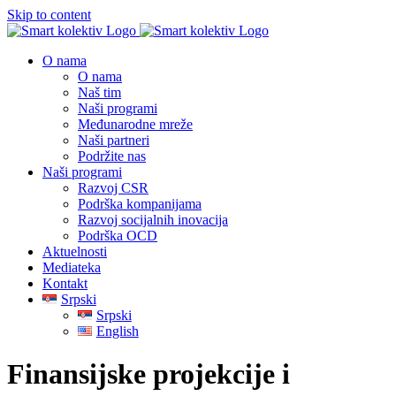
Skip to content
O nama
O nama
Naš tim
Naši programi
Međunarodne mreže
Naši partneri
Podržite nas
Naši programi
Razvoj CSR
Podrška kompanijama
Razvoj socijalnih inovacija
Podrška OCD
Aktuelnosti
Mediateka
Kontakt
Srpski
Srpski
English
Finansijske projekcije i