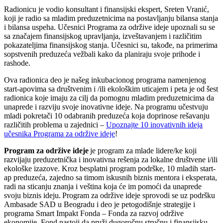
Radionicu je vodio konsultant i finansijski ekspert, Sreten Vranić,
koji je radio sa mladim preduzetnicima na
postavljanju bilansa stanja
i bilansa uspeha.
Učesnici Programa za održive ideje upoznali su se
sa značajem finansijskog upravljanja, izveštavanjem i različitim
pokazateljima finansijskog stanja. Učesnici su, takođe, na primerima
sopstvenih preduzeća vežbali kako da planiraju svoje prihode i
rashode.
Ova radionica deo je našeg inkubacionog programa namenjenog
start-apovima sa društvenim i /ili ekološkim uticajem i peta je od šest
radionica koje imaju za cilj da pomognu mladim preduzetnicima da
unaprede i razviju svoje inovativne ideje. Na programu učestvuju
mladi pokretači 10 odabranih preduzeća koja doprinose rešavanju
različitih problema u zajednici
–
Upoznajte 10 inovativnih ideja
učesnika Programa za održive ideje
!
Program za održive ideje
je program za mlade lidere/ke koji
razvijaju preduzetnička i inovativna rešenja za lokalne društvene i/ili
ekološke izazove. Kroz besplatni program podrške, 10 mladih start-
ap preduzeća, zajedno sa timom iskusnih biznis mentora i eksperata,
radi na sticanju znanja i veština koja će im pomoći da unaprede
svoju biznis ideju. Program za održive ideje sprovodi se uz podršku
Ambasade SAD u Beogradu i deo je petogodišnje strategije i
programa Smart Impakt Fonda – Fonda za razvoj održive
ekonomije. Fond nastoji da pruži dugoročnu stručnu i finansijsku