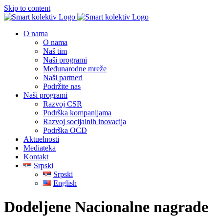
Skip to content
O nama
O nama
Naš tim
Naši programi
Međunarodne mreže
Naši partneri
Podržite nas
Naši programi
Razvoj CSR
Podrška kompanijama
Razvoj socijalnih inovacija
Podrška OCD
Aktuelnosti
Mediateka
Kontakt
Srpski
Srpski
English
Dodeljene Nacionalne nagrade