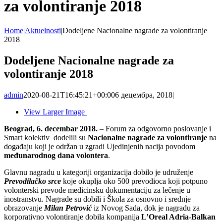
za volontiranje 2018
Home
|
Aktuelnosti
|
Dodeljene Nacionalne nagrade za volontiranje
2018
Dodeljene Nacionalne nagrade za
volontiranje 2018
admin
2020-08-21T16:45:21+00:00
6 децембра, 2018
|
View Larger Image
Beograd, 6. decembar 2018.
– Forum za odgovorno poslovanje i
Smart kolektiv dodelili su
Nacionalne nagrade za volontiranje
na
događaju koji je održan u zgradi Ujedinjenih nacija povodom
međunarodnog dana volontera
.
Glavnu nagradu u kategoriji organizacija dobilo je udruženje
Prevodilačko srce
koje okuplja oko 500 prevodioca koji potpuno
volonterski prevode medicinsku dokumentaciju za lečenje u
inostranstvu. Nagrade su dobili i Škola za osnovno i srednje
obrazovanje
Milan Petrović
iz Novog Sada, dok je nagradu za
korporativno volontiranje dobila kompanija
L’Oreal Adria-Balkan