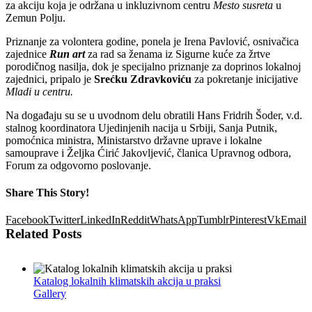
za akciju koja je održana u inkluzivnom centru
Mesto susreta
u
Zemun Polju.
Priznanje za volontera godine, ponela je Irena Pavlović, osnivačica
zajednice
Run art
za rad sa ženama iz Sigurne kuće za žrtve
porodičnog nasilja, dok je specijalno priznanje za doprinos lokalnoj
zajednici, pripalo je
Srećku Zdravkoviću
za pokretanje inicijative
Mladi u centru.
Na događaju su se u uvodnom delu obratili Hans Fridrih Šoder, v.d.
stalnog koordinatora Ujedinjenih nacija u Srbiji, Sanja Putnik,
pomoćnica ministra, Ministarstvo državne uprave i lokalne
samouprave i Željka Ćirić Jakovljević, članica Upravnog odbora,
Forum za odgovorno poslovanje.
Share This Story!
Facebook
Twitter
LinkedIn
Reddit
WhatsApp
Tumblr
Pinterest
Vk
Email
Related Posts
Katalog lokalnih klimatskih akcija u praksi
Gallery