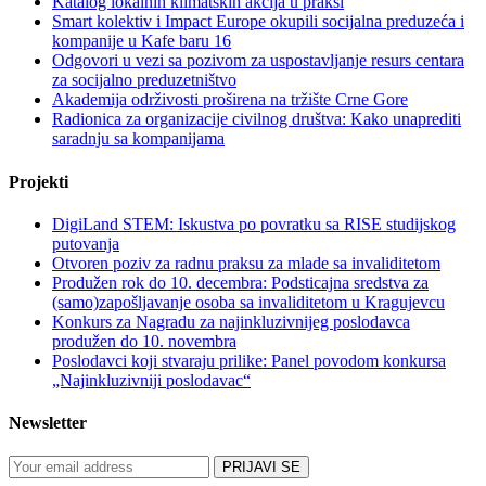
Katalog lokalnih klimatskih akcija u praksi
Smart kolektiv i Impact Europe okupili socijalna preduzeća i
kompanije u Kafe baru 16
Odgovori u vezi sa pozivom za uspostavljanje resurs centara
za socijalno preduzetništvo
Akademija održivosti proširena na tržište Crne Gore
Radionica za organizacije civilnog društva: Kako unaprediti
saradnju sa kompanijama
Projekti
DigiLand STEM: Iskustva po povratku sa RISE studijskog
putovanja
Otvoren poziv za radnu praksu za mlade sa invaliditetom
Produžen rok do 10. decembra: Podsticajna sredstva za
(samo)zapošljavanje osoba sa invaliditetom u Kragujevcu
Konkurs za Nagradu za najinkluzivnijeg poslodavca
produžen do 10. novembra
Poslodavci koji stvaraju prilike: Panel povodom konkursa
„Najinkluzivniji poslodavac“
Newsletter