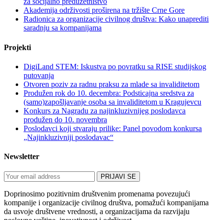
za socijalno preduzetništvo
Akademija održivosti proširena na tržište Crne Gore
Radionica za organizacije civilnog društva: Kako unaprediti
saradnju sa kompanijama
Projekti
DigiLand STEM: Iskustva po povratku sa RISE studijskog
putovanja
Otvoren poziv za radnu praksu za mlade sa invaliditetom
Produžen rok do 10. decembra: Podsticajna sredstva za
(samo)zapošljavanje osoba sa invaliditetom u Kragujevcu
Konkurs za Nagradu za najinkluzivnijeg poslodavca
produžen do 10. novembra
Poslodavci koji stvaraju prilike: Panel povodom konkursa
„Najinkluzivniji poslodavac“
Newsletter
Doprinosimo pozitivnim društvenim promenama povezujući
kompanije i organizacije civilnog društva, pomažući kompanijama
da usvoje društvene vrednosti, a organizacijama da razvijaju