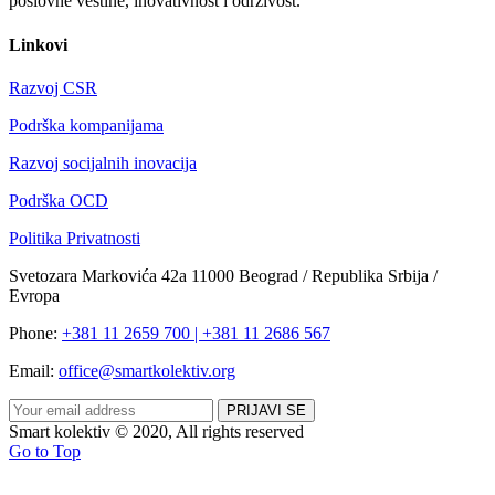
poslovne veštine, inovativnost i održivost.
Linkovi
Razvoj CSR
Podrška kompanijama
Razvoj socijalnih inovacija
Podrška OCD
Politika Privatnosti
Svetozara Markovića 42a 11000 Beograd / Republika Srbija /
Evropa
Phone:
+381 11 2659 700 | +381 11 2686 567
Email:
office@smartkolektiv.org
Smart kolektiv © 2020, All rights reserved
Go to Top