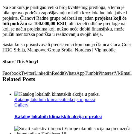
Na konkurs je pristigao veliki broj kvalitetnig predloga, a tema je
bila upravo podrška zapošljavanju mladih kroz lokalne inicijative i
projekte. Članovi Radne grupe odabrali su jedan
projekat koji će
biti podržan sa 100.000,00 RSD
, ali i izneli odlične predloge na
koji se način projektima koji nužno neće dobiti finansijsku, može
pružiti mentorska podrška u realizovanju svojih ideja.
Sastanku su prisustvovali predstavnici kompanija članica Coca-Cola
HBC Srbija, ManpowerGroup Srbija, Nordeus i Vip mobile.
Share This Story!
Facebook
Twitter
LinkedIn
Reddit
WhatsApp
Tumblr
Pinterest
Vk
Email
Related Posts
Katalog lokalnih klimatskih akcija u praksi
Gallery
Katalog lokalnih klimatskih akcija u praksi