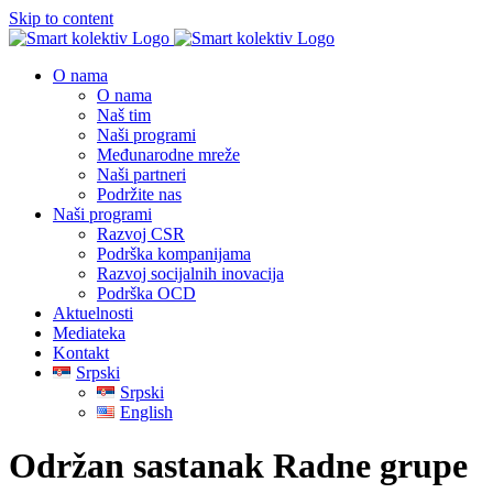
Skip to content
O nama
O nama
Naš tim
Naši programi
Međunarodne mreže
Naši partneri
Podržite nas
Naši programi
Razvoj CSR
Podrška kompanijama
Razvoj socijalnih inovacija
Podrška OCD
Aktuelnosti
Mediateka
Kontakt
Srpski
Srpski
English
Održan sastanak Radne grupe