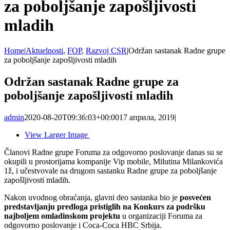
za poboljšanje zapošljivosti
mladih
Home
|
Aktuelnosti
,
FOP
,
Razvoj CSR
|
Održan sastanak Radne grupe
za poboljšanje zapošljivosti mladih
Održan sastanak Radne grupe za
poboljšanje zapošljivosti mladih
admin
2020-08-20T09:36:03+00:00
17 априла, 2019
|
View Larger Image
Članovi Radne grupe Foruma za odgovorno poslovanje danas su se
okupili u prostorijama kompanije Vip mobile, Milutina Milankovića
1ž, i učestvovale na drugom sastanku Radne grupe za poboljšanje
zapošljivosti mladih.
Nakon uvodnog obraćanja, glavni deo sastanka bio je
posvećen
predstavljanju predloga pristiglih na Konkurs za podršku
najboljem omladinskom projektu
u organizaciji Foruma za
odgovorno poslovanje i Coca-Coca HBC Srbija.