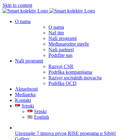
Skip to content
O nama
O nama
Naš tim
Naši programi
Međunarodne mreže
Naši partneri
Podržite nas
Naši programi
Razvoj CSR
Podrška kompanijama
Razvoj socijalnih inovacija
Podrška OCD
Aktuelnosti
Mediateka
Kontakt
Srpski
Srpski
English
Upoznajte 7 timova prvog RISE programa u Srbiji!
Gallery