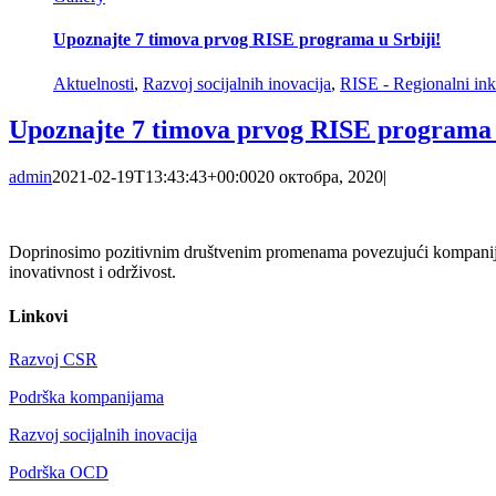
Upoznajte 7 timova prvog RISE programa u Srbiji!
Aktuelnosti
,
Razvoj socijalnih inovacija
,
RISE - Regionalni ink
Upoznajte 7 timova prvog RISE programa u
admin
2021-02-19T13:43:43+00:00
20 октобра, 2020
|
Doprinosimo pozitivnim društvenim promenama povezujući kompanije i
inovativnost i održivost.
Linkovi
Razvoj CSR
Podrška kompanijama
Razvoj socijalnih inovacija
Podrška OCD