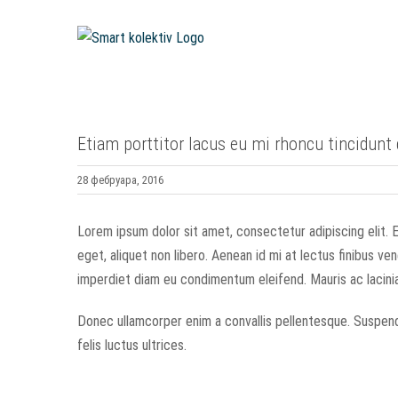
Skip
to
content
Etiam porttitor lacus eu mi rhoncu tincidunt 
28 фебруара, 2016
Lorem ipsum dolor sit amet, consectetur adipiscing elit.
eget, aliquet non libero. Aenean id mi at lectus finibus v
imperdiet diam eu condimentum eleifend. Mauris ac lacini
Donec ullamcorper enim a convallis pellentesque. Suspend
felis luctus ultrices.