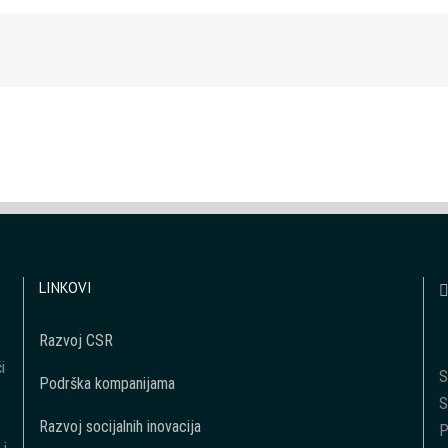
LINKOVI
Razvoj CSR
i
S
Podrška kompanijama
S
Razvoj socijalnih inovacija
P