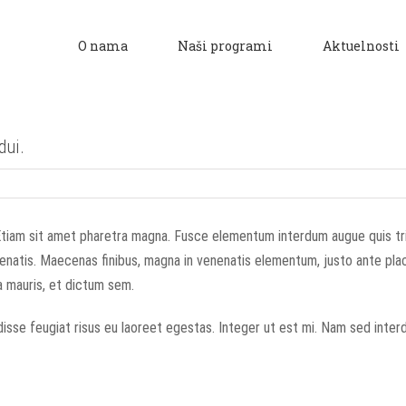
O nama
Naši programi
Aktuelnosti
dui.
 Etiam sit amet pharetra magna. Fusce elementum interdum augue quis tri
enenatis. Maecenas finibus, magna in venenatis elementum, justo ante plac
a mauris, et dictum sem.
isse feugiat risus eu laoreet egestas. Integer ut est mi. Nam sed inter