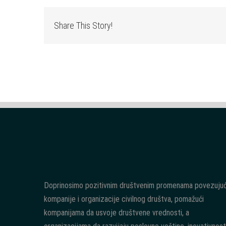
Share This Story!
Doprinosimo pozitivnim društvenim promenama povezujuć
kompanije i organizacije civilnog društva, pomažući
kompanijama da usvoje društvene vrednosti, a