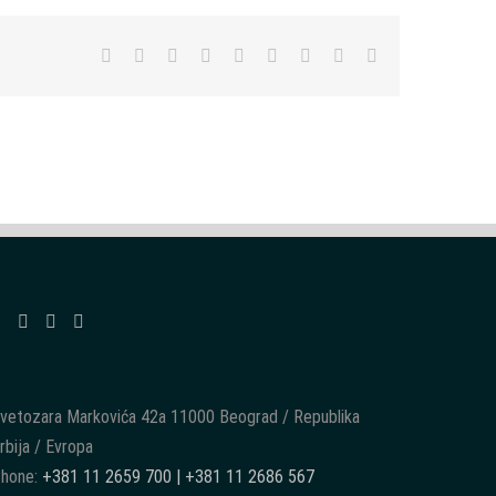
Facebook
Twitter
LinkedIn
Reddit
WhatsApp
Tumblr
Pinterest
Vk
Email
vetozara Markovića 42a 11000 Beograd / Republika
rbija / Evropa
hone:
+381 11 2659 700 | +381 11 2686 567