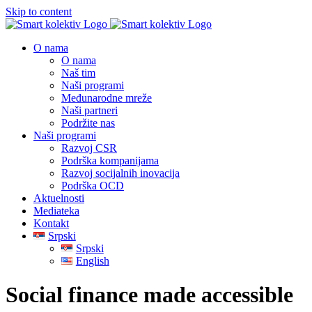
Skip to content
O nama
O nama
Naš tim
Naši programi
Međunarodne mreže
Naši partneri
Podržite nas
Naši programi
Razvoj CSR
Podrška kompanijama
Razvoj socijalnih inovacija
Podrška OCD
Aktuelnosti
Mediateka
Kontakt
Srpski
Srpski
English
Social finance made accessible