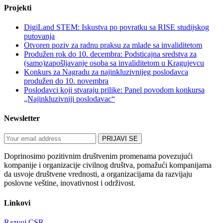
Projekti
DigiLand STEM: Iskustva po povratku sa RISE studijskog
putovanja
Otvoren poziv za radnu praksu za mlade sa invaliditetom
Produžen rok do 10. decembra: Podsticajna sredstva za
(samo)zapošljavanje osoba sa invaliditetom u Kragujevcu
Konkurs za Nagradu za najinkluzivnijeg poslodavca
produžen do 10. novembra
Poslodavci koji stvaraju prilike: Panel povodom konkursa
„Najinkluzivniji poslodavac“
Newsletter
Doprinosimo pozitivnim društvenim promenama povezujući
kompanije i organizacije civilnog društva, pomažući kompanijama
da usvoje društvene vrednosti, a organizacijama da razvijaju
poslovne veštine, inovativnost i održivost.
Linkovi
Razvoj CSR