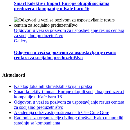
Smart kolektiv i Impact Europe okupili socijalna
preduzeća i kompanije u Kafe baru 16
Odgovori u vezi sa pozivom za uspostavljanje resurs centara
za socijalno preduzetništvo
Gallery
Odgovori u vezi sa pozivom za uspostavljanje resurs
centara za socijalno preduzetništvo
Aktuelnosti
Katalog lokalnih klimatskih akcija u praksi
Smart kolektiv i Impact Europe okupili socijalna preduzeća i
kompanije u Kafe baru 16
Odgovori u vezi sa pozivom za uspostavljanje resurs centara
za socijalno preduzetništvo
Akademija održivosti proširena na tržište Crne Gore
Radionica za organizacije civilnog društva: Kako unaprediti
saradnju sa kompanijama