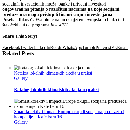
socijalnih investicionih mreža, banke i privatni investitori
odgovarali na pitanja o različitim načinima na koje socijalni
preduzetnici mogu pristupiti finansiranju i investicijama
.
Poseban fokus
Café
-a bio je na predstojećem evropskom budžetu i
šta očekivati od programa
InvestEU
.
Share This Story!
Facebook
Twitter
LinkedIn
Reddit
WhatsApp
Tumblr
Pinterest
Vk
Email
Related Posts
Katalog lokalnih klimatskih akcija u praksi
Gallery
Katalog lokalnih klimatskih akcija u praksi
Smart kolektiv i Impact Europe okupili socijalna preduzeća i
kompanije u Kafe baru 16
Gallery