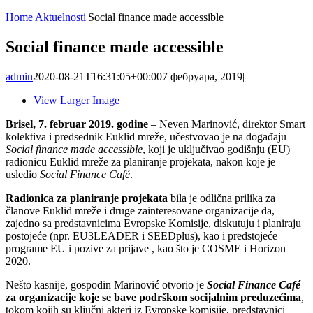
Home
|
Aktuelnosti
|
Social finance made accessible
Social finance made accessible
admin
2020-08-21T16:31:05+00:00
7 фебруара, 2019
|
View Larger Image
Brisel, 7. februar 2019. godine
– Neven Marinović, direktor Smart
kolektiva i predsednik Euklid mreže, učestvovao je na događaju
Social finance made accessible
, koji je uključivao godišnju (EU)
radionicu Euklid mreže za planiranje projekata, nakon koje je
usledio
Social Finance Café
.
Radionica za planiranje projekata
bila je odlična prilika za
članove Euklid mreže i druge zainteresovane organizacije da,
zajedno sa predstavnicima Evropske Komisije, diskutuju i planiraju
postojeće (npr. EU3LEADER i SEEDplus), kao i predstojeće
programe EU i pozive za prijave , kao što je COSME i Horizon
2020.
Nešto kasnije, gospodin Marinović otvorio je
Social Finance Café
za organizacije koje se bave podrškom socijalnim preduzećima
,
tokom kojih su ključni akteri iz Evropske komisije, predstavnici