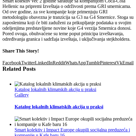
Smart kolektiv već 2 godine sarađuje sa kompanijom Coca-Cola
Hellenic na pripremi Izveštaja o održivosti prema GRI smernicama.
Od ove godine, za sve kompanije koje primenjuju GRI
metodologiju obavezna je tranzicija sa G3 na G4 Smernice. Stoga su
zaposlenima koji će biti zaduženi za prikupljanje podataka u svojim
odeljenjima predstavljjene novine koje G4 verzija Smernica donosi.
Pored ovoga, obuhvaćene su teme poput prinicipa izveštavanja,
određivanja granica i sadržaja izveštaja, i uključivanja stejkholdera.
Share This Story!
Facebook
Twitter
LinkedIn
Reddit
WhatsApp
Tumblr
Pinterest
Vk
Email
Related Posts
Katalog lokalnih klimatskih akcija u praksi
Gallery
Katalog lokalnih klimatskih akcija u praksi
Smart kolektiv i Impact Europe okupili socijalna preduzeća i
kompanije u Kafe baru 16