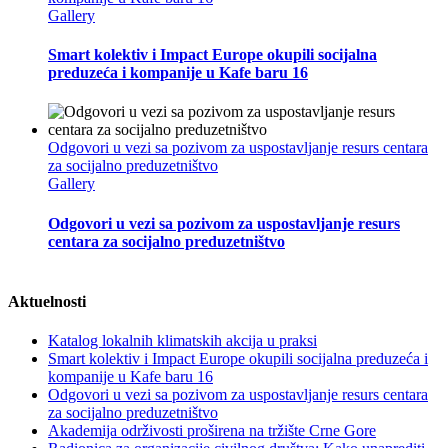
Gallery
Smart kolektiv i Impact Europe okupili socijalna
preduzeća i kompanije u Kafe baru 16
Odgovori u vezi sa pozivom za uspostavljanje resurs centara
za socijalno preduzetništvo
Gallery
Odgovori u vezi sa pozivom za uspostavljanje resurs
centara za socijalno preduzetništvo
Aktuelnosti
Katalog lokalnih klimatskih akcija u praksi
Smart kolektiv i Impact Europe okupili socijalna preduzeća i
kompanije u Kafe baru 16
Odgovori u vezi sa pozivom za uspostavljanje resurs centara
za socijalno preduzetništvo
Akademija održivosti proširena na tržište Crne Gore