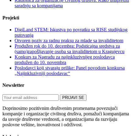
Radionica za organizacije civilnog društva: Kako unaprediti
saradnju sa kompanijama
Projekti
DigiLand STEM: Iskustva po povratku sa RISE studijskog
putovanja
Otvoren poziv za radnu praksu za mlade sa invaliditetom
Produžen rok do 10. decembra: Podsticajna sredstva za
(samo)zapošljavanje osoba sa invaliditetom u Kragujevcu
Konkurs za Nagradu za najinkluzivnijeg poslodavca
produžen do 10. novembra
Poslodavci koji stvaraju prilike: Panel povodom konkursa
„Najinkluzivniji poslodavac“
Newsletter
Doprinosimo pozitivnim društvenim promenama povezujući
kompanije i organizacije civilnog društva, pomažući kompanijama
da usvoje društvene vrednosti, a organizacijama da razvijaju
poslovne veštine, inovativnost i održivost.