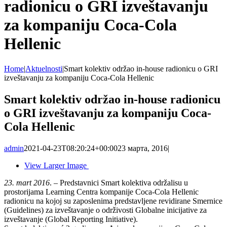
radionicu o GRI izveštavanju
za kompaniju Coca-Cola
Hellenic
Home
|
Aktuelnosti
|
Smart kolektiv održao in-house radionicu o GRI
izveštavanju za kompaniju Coca-Cola Hellenic
Smart kolektiv održao in-house radionicu
o GRI izveštavanju za kompaniju Coca-
Cola Hellenic
admin
2021-04-23T08:20:24+00:00
23 марта, 2016
|
View Larger Image
23. mart 2016
. – Predstavnici Smart kolektiva održalisu u
prostorijama Learning Centra kompanije Coca-Cola Hellenic
radionicu na kojoj su zaposlenima predstavljene revidirane Smernice
(Guidelines) za izveštavanje o održivosti Globalne inicijative za
izveštavanje (Global Reporting Initiative).