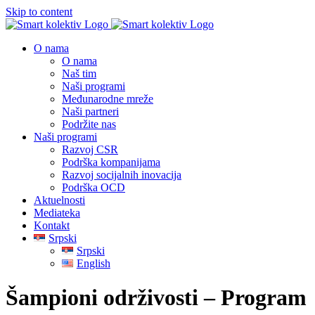
Skip to content
O nama
O nama
Naš tim
Naši programi
Međunarodne mreže
Naši partneri
Podržite nas
Naši programi
Razvoj CSR
Podrška kompanijama
Razvoj socijalnih inovacija
Podrška OCD
Aktuelnosti
Mediateka
Kontakt
Srpski
Srpski
English
Šampioni održivosti – Program