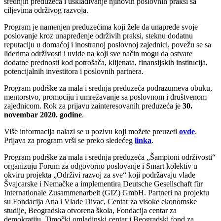
srednjih preduzeća i usklađivanje njihovih poslovnih praksi sa
ciljevima održivog razvoja.
Program je namenjen preduzećima koji žele da unaprede svoje
poslovanje kroz unapređenje održivih praksi, steknu dodatnu
reputaciju u domaćoj i inostranoj poslovnoj zajednici, povežu se sa
liderima održivosti i uvide na koji sve način mogu da ostvare
dodatne prednosti kod potrošača, klijenata, finansijskih institucija,
potencijalnih investitora i poslovnih partnera.
Program podrške za mala i srednja preduzeća podrazumeva obuku,
mentorstvo, promociju i umrežavanje sa poslovnom i društvenom
zajednicom. Rok za prijavu zainteresovanih preduzeća je
30.
novembar 2020. godine
.
Više informacija nalazi se u pozivu koji možete preuzeti
ovde
.
Prijava za program vrši se preko sledećeg
linka
.
Program podrške za mala i srednja preduzeća „Šampioni održivosti“
organizuju Forum za odgovorno poslovanje i Smart kolektiv u
okviru projekta „Održivi razvoj za sve“ koji podržavaju vlade
Švajcarske i Nemačke a implementira Deutsche Gesellschaft für
Internationale Zusammenarbeit (GIZ) GmbH. Partneri na projektu
su Fondacija Ana i Vlade Divac, Centar za visoke ekonomske
studije, Beogradska otvorena škola, Fondacija centar za
demokratiju, Timočki omladinski centar i Beogradski fond za