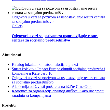
Odgovori u vezi sa pozivom za uspostavljanje resurs centara
za socijalno preduzetništvo
Gallery
Odgovori u vezi sa pozivom za uspostavljanje resurs
centara za socijalno preduzetništvo
Aktuelnosti
Katalog lokalnih klimatskih akcija u praksi
Smart kolektiv i Impact Europe okupili socijalna preduzeća i
kompanije u Kafe baru 16
Odgovori u vezi sa pozivom za uspostavljanje resurs centara
za socijalno preduzetništvo
Akademija održivosti proširena na tržište Crne Gore
Radionica za organizacije civilnog društva: Kako unaprediti
saradnju sa kompanijama
Projekti