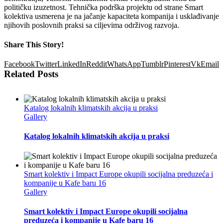
političku izuzetnost. Tehnička podrška projektu od strane Smart
kolektiva usmerena je na jačanje kapaciteta kompanija i usklađivanje
njihovih poslovnih praksi sa ciljevima održivog razvoja.
Share This Story!
Facebook
Twitter
LinkedIn
Reddit
WhatsApp
Tumblr
Pinterest
Vk
Email
Related Posts
Katalog lokalnih klimatskih akcija u praksi
Gallery
Katalog lokalnih klimatskih akcija u praksi
Smart kolektiv i Impact Europe okupili socijalna preduzeća i
kompanije u Kafe baru 16
Gallery
Smart kolektiv i Impact Europe okupili socijalna
preduzeća i kompanije u Kafe baru 16