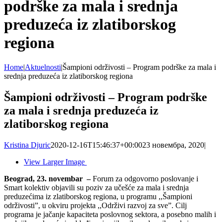
podrške za mala i srednja
preduzeća iz zlatiborskog
regiona
Home
|
Aktuelnosti
|
Šampioni održivosti – Program podrške za mala i
srednja preduzeća iz zlatiborskog regiona
Šampioni održivosti – Program podrške
za mala i srednja preduzeća iz
zlatiborskog regiona
Kristina Djuric
2020-12-16T15:46:37+00:00
23 новембра, 2020
|
View Larger Image
Beograd, 23. novembar –
Forum za odgovorno poslovanje i
Smart kolektiv objavili su poziv za učešće za mala i srednja
preduzećima iz zlatiborskog regiona, u programu ,,Šampioni
održivosti”, u okviru projekta ,,Održivi razvoj za sve”. Cilj
programa je jačanje kapaciteta poslovnog sektora, a posebno malih i