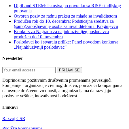
DigiLand STEM: Iskustva po povratku sa RISE studijskog
putovanja
Otvoren poziv za radnu praksu za mlade sa invaliditetom
Produžen rok do 10. decembra: Podsticajna sredstva za
(samo)zapošljavanje osoba sa invaliditetom u Kragujevcu
Konkurs za Nagradu za najinkluzivnijeg poslodavca
produžen do 10. novembra
Poslodavci koji stvaraju prilike: Panel povodom konkursa
„Najinkluzivniji poslodavac“
Newsletter
Doprinosimo pozitivnim društvenim promenama povezujući
kompanije i organizacije civilnog društva, pomažući kompanijama
da usvoje društvene vrednosti, a organizacijama da razvijaju
poslovne veštine, inovativnost i održivost.
Linkovi
Razvoj CSR
Podrška kompanijama