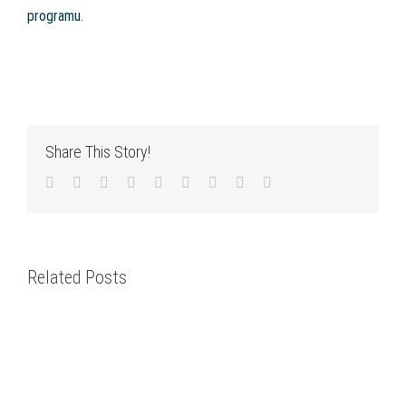
programu.
Share This Story!
Facebook
Twitter
LinkedIn
Reddit
WhatsApp
Tumblr
Pinterest
Vk
Email
Related Posts