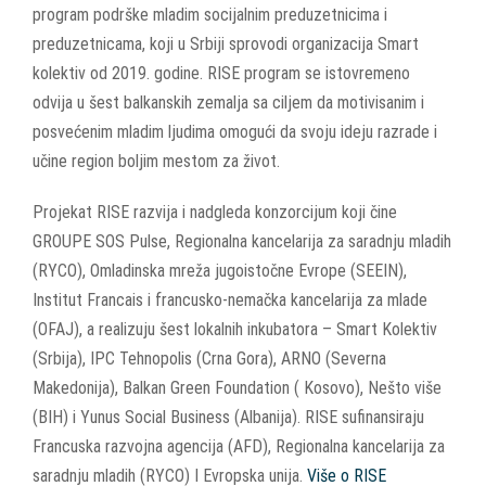
program podrške mladim socijalnim preduzetnicima i
preduzetnicama, koji u Srbiji sprovodi organizacija Smart
kolektiv od 2019. godine. RISE program se istovremeno
odvija u šest balkanskih zemalja sa ciljem da motivisanim i
posvećenim mladim ljudima omogući da svoju ideju razrade i
učine region boljim mestom za život.
Projekat RISE razvija i nadgleda konzorcijum koji čine
GROUPE SOS Pulse, Regionalna kancelarija za saradnju mladih
(RYCO), Omladinska mreža jugoistočne Evrope (SEEIN),
Institut Francais i francusko-nemačka kancelarija za mlade
(OFAJ), a realizuju šest lokalnih inkubatora – Smart Kolektiv
(Srbija), IPC Tehnopolis (Crna Gora), ARNO (Severna
Makedonija), Balkan Green Foundation ( Kosovo), Nešto više
(BIH) i Yunus Social Business (Albanija). RISE sufinansiraju
Francuska razvojna agencija (AFD), Regionalna kancelarija za
saradnju mladih (RYCO) I Evropska unija.
Više o RISE