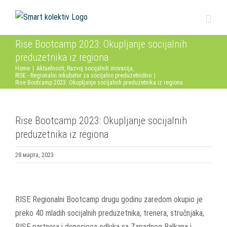
Skip
to
content
Rise Bootcamp 2023: Okupljanje socijalnih
preduzetnika iz regiona
Home
|
Aktuelnosti
,
Razvoj socijalnih inovacija
,
RISE - Regionalni inkubator za socijalno preduzetništvo
|
Rise Bootcamp 2023: Okupljanje socijalnih preduzetnika iz regiona
Rise Bootcamp 2023: Okupljanje socijalnih
preduzetnika iz regiona
28 марта, 2023
View
Larger
RISE Regionalni Bootcamp drugu godinu zaredom okupio je
Image
preko 40 mladih socijalnih preduzetnika, trenera, stručnjaka,
RISE partnera i donosioca odluka sa Zapadnog Balkana i