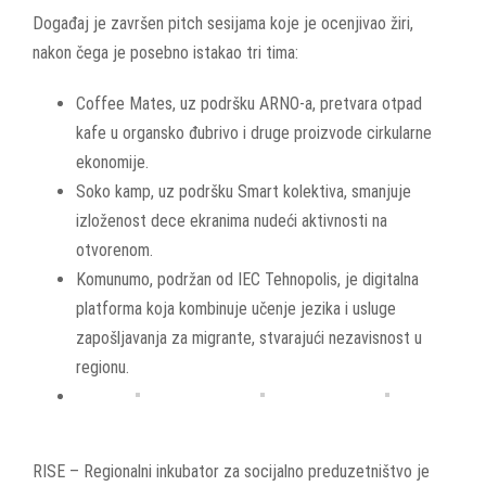
Događaj je završen pitch sesijama koje je ocenjivao žiri,
nakon čega je posebno istakao tri tima:
Coffee Mates, uz podršku ARNO-a, pretvara otpad
kafe u organsko đubrivo i druge proizvode cirkularne
ekonomije.
Soko kamp, uz podršku Smart kolektiva, smanjuje
izloženost dece ekranima nudeći aktivnosti na
otvorenom.
Komunumo, podržan od IEC Tehnopolis, je digitalna
platforma koja kombinuje učenje jezika i usluge
zapošljavanja za migrante, stvarajući nezavisnost u
regionu.
RISE – Regionalni inkubator za socijalno preduzetništvo je