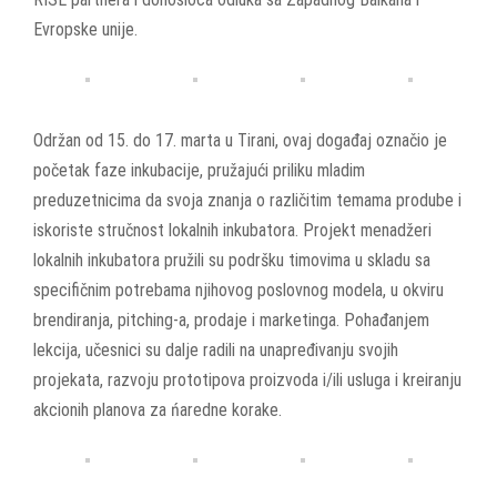
Evropske unije.
Održan od 15. do 17. marta u Tirani, ovaj događaj označio je
početak faze inkubacije, pružajući priliku mladim
preduzetnicima da svoja znanja o različitim temama prodube i
iskoriste stručnost lokalnih inkubatora. Projekt menadžeri
lokalnih inkubatora pružili su podršku timovima u skladu sa
specifičnim potrebama njihovog poslovnog modela, u okviru
brendiranja, pitching-a, prodaje i marketinga. Pohađanjem
lekcija, učesnici su dalje radili na unapređivanju svojih
projekata, razvoju prototipova proizvoda i/ili usluga i kreiranju
akcionih planova za ńaredne korake.