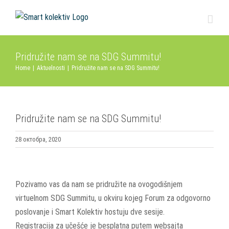
Skip
to
content
Pridružite nam se na SDG Summitu!
Home
|
Aktuelnosti
|
Pridružite nam se na SDG Summitu!
Pridružite nam se na SDG Summitu!
28 октобра, 2020
View
Larger
Pozivamo vas da nam se pridružite na ovogodišnjem
Image
virtuelnom SDG Summitu, u okviru kojeg Forum za odgovorno
poslovanje i Smart Kolektiv hostuju dve sesije.
Registracija za učešće je besplatna putem websajta