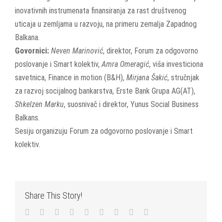
inovativnih instrumenata finansiranja za rast društvenog
uticaja u zemljama u razvoju, na primeru zemalja Zapadnog
Balkana.
Govornici:
Neven Marinović
, direktor, Forum za odgovorno
poslovanje i Smart kolektiv,
Amra Omeragić
, viša investiciona
savetnica, Finance in motion (B&H),
Mirjana Šakić
, stručnjak
za razvoj socijalnog bankarstva, Erste Bank Grupa AG(AT),
Shkelzen Marku
, suosnivač i direktor, Yunus Social Business
Balkans.
Sesiju organizuju Forum za odgovorno poslovanje i Smart
kolektiv.
Share This Story!
Facebook
Twitter
LinkedIn
Reddit
WhatsApp
Tumblr
Pinterest
Vk
Email