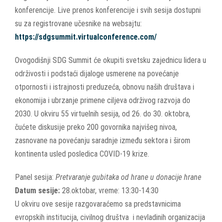
konferencije. Live prenos konferencije i svih sesija dostupni
su za registrovane učesnike na websajtu:
https://sdgsummit.virtualconference.com/
Ovogodišnji SDG Summit će okupiti svetsku zajednicu lidera u
održivosti i podstaći dijaloge usmerene na povećanje
otpornosti i istrajnosti preduzeća, obnovu naših društava i
ekonomija i ubrzanje primene ciljeva održivog razvoja do
2030. U okviru 55 virtuelnih sesija, od 26. do 30. oktobra,
čućete diskusije preko 200 govornika najvišeg nivoa,
zasnovane na povećanju saradnje između sektora i širom
kontinenta usled posledica COVID-19 krize.
Panel sesija:
Pretvaranje gubitaka od hrane u donacije hrane
Datum sesije:
28.oktobar, vreme: 13:30-14:30
U okviru ove sesije razgovaraćemo sa predstavnicima
evropskih institucija, civilnog društva i nevladinih organizacija