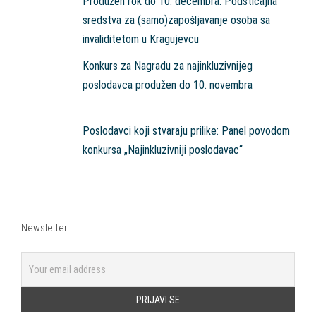
Produžen rok do 10. decembra: Podsticajna
sredstva za (samo)zapošljavanje osoba sa
invaliditetom u Kragujevcu
Konkurs za Nagradu za najinkluzivnijeg
poslodavca produžen do 10. novembra
Poslodavci koji stvaraju prilike: Panel povodom
konkursa „Najinkluzivniji poslodavac“
Newsletter