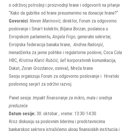
o održivoj potrošnji i proizvodnji hrane i odgovoriti na pitanje
“Kako da gubitke od hrane preusmerimo na donacije hrane?“.
Govornici
:
Neven Marinović
, direktor, Forum za odgovorno
poslovanje i Smart kolektiv,
Biljana Borzan
, poslanica u
Evropskom parlamentu,
Angela Frigo
, generalni sekretar,
Evropska federacija banaka hrane,
Andrea Radonjić
,
menadžerka za javne politike i regulatorne poslove, Coca Cola
HBC,
Kristina Klarić Rubčić
, šef korporativnih komunikacija,
Dukat,
Zoran Grozdanov
, osnivač, Mreža hrane.
Sesiju organizuju Forum za odgovorno poslovanje i Hrvatski
poslovnog savjet za održivi razvoj.
Panel sesija:
Impakt finansiranje za mikro, mala i srednja
preduzeća
Datum sesije:
30. oktobar , vreme: 13:30-14:30
Kroz diskusiju sa poslovnim liderima i predstavnicima
bankarskog sektora istražićemo ulogu finansijskih institucija i