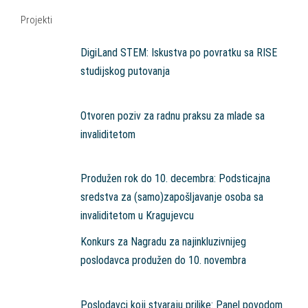
Projekti
DigiLand STEM: Iskustva po povratku sa RISE
studijskog putovanja
Otvoren poziv za radnu praksu za mlade sa
invaliditetom
Produžen rok do 10. decembra: Podsticajna
sredstva za (samo)zapošljavanje osoba sa
invaliditetom u Kragujevcu
Konkurs za Nagradu za najinkluzivnijeg
poslodavca produžen do 10. novembra
Poslodavci koji stvaraju prilike: Panel povodom