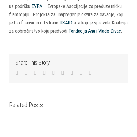
uz podršku
EVPA
– Evropske Asocijacije za preduzetničku
filantropiju i Projekta za unapređenje okvira za davanje, koji
je bio finansiran od strane
USAID
-a, a koji je sprovela Koalicija
za dobročinstvo koju predvodi
Fondacija Ana i Vlade Divac
.
Share This Story!
Facebook
Twitter
LinkedIn
Reddit
WhatsApp
Tumblr
Pinterest
Vk
Email
Related Posts