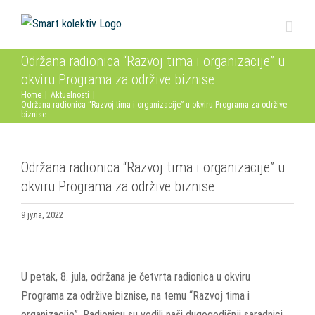
Skip
to
content
Održana radionica “Razvoj tima i organizacije” u
okviru Programa za održive biznise
Home
|
Aktuelnosti
|
Održana radionica “Razvoj tima i organizacije” u okviru Programa za održive
biznise
Održana radionica “Razvoj tima i organizacije” u
okviru Programa za održive biznise
9 јула, 2022
View
Larger
U petak, 8. jula, održana je četvrta radionica u okviru
Image
Programa za održive biznise, na temu “Razvoj tima i
organizacije”. Radionicu su vodili naši dugogodišnji saradnici,