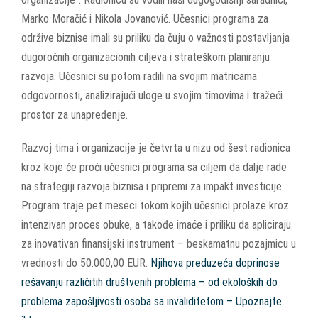
Marko Moračić i Nikola Jovanović. Učesnici programa za
održive biznise imali su priliku da čuju o važnosti postavljanja
dugoročnih organizacionih ciljeva i strateškom planiranju
razvoja. Učesnici su potom radili na svojim matricama
odgovornosti, analizirajući uloge u svojim timovima i tražeći
prostor za unapređenje.
Razvoj tima i organizacije je četvrta u nizu od šest radionica
kroz koje će proći učesnici programa sa ciljem da dalje rade
na strategiji razvoja biznisa i pripremi za impakt investicije.
Program traje pet meseci tokom kojih učesnici prolaze kroz
intenzivan proces obuke, a takođe imaće i priliku da apliciraju
za inovativan finansijski instrument – beskamatnu pozajmicu u
vrednosti do 50.000,00 EUR.
Njihova preduzeća doprinose
rešavanju različitih društvenih problema – od ekoloških do
problema zapošljivosti osoba sa invaliditetom – Upoznajte