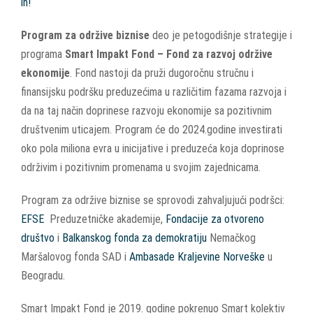
ih
!
Program za održive biznise
deo je petogodišnje strategije i
programa
Smart Impakt Fond – Fond za razvoj održive
ekonomije
. Fond nastoji da pruži dugoročnu stručnu i
finansijsku podršku preduzećima u različitim fazama razvoja i
da na taj način doprinese razvoju ekonomije sa pozitivnim
društvenim uticajem. Program će do 2024.godine investirati
oko pola miliona evra u inicijative i preduzeća koja doprinose
održivim i pozitivnim promenama u svojim zajednicama.
Program za održive biznise se sprovodi zahvaljujući podršci:
EFSE
Preduzetničke akademije,
Fondacije za otvoreno
društvo
i
Balkanskog fonda za demokratiju
Nemačkog
Maršalovog fonda SAD i
Ambasade Kraljevine Norveške
u
Beogradu.
Smart Impakt Fond je 2019. godine pokrenuo Smart kolektiv