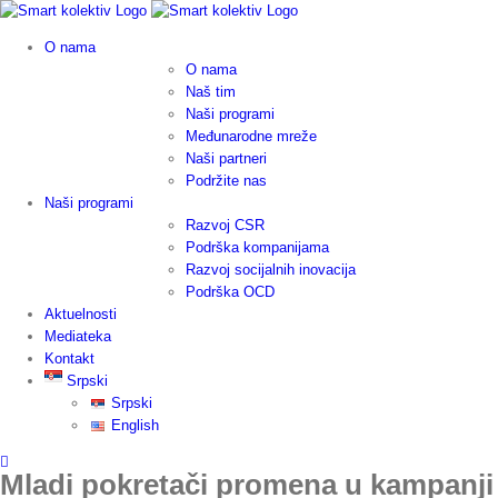
Skip
to
O nama
content
O nama
Naš tim
Naši programi
Međunarodne mreže
Naši partneri
Podržite nas
Naši programi
Razvoj CSR
Podrška kompanijama
Razvoj socijalnih inovacija
Podrška OCD
Aktuelnosti
Mediateka
Kontakt
Srpski
Srpski
English
Mladi pokretači promena u kampanj