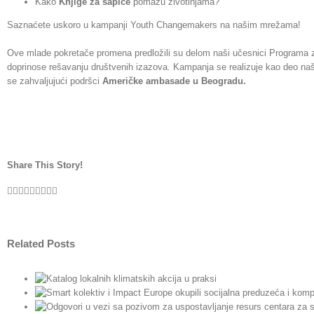
Kako
Knjige za šapice
pomažu životinjama
?
Saznaćete uskoro u kampanji Youth Changemakers na našim mrežama!
Ove mlade pokretače promena predložili su delom naši učesnici Programa za 
doprinose rešavanju društvenih izazova. Kampanja se realizuje kao deo naš
se zahvaljujući podršci
Američke ambasade u Beogradu.
Share This Story!
Facebook
Twitter
LinkedIn
Reddit
WhatsApp
Tumblr
Pinterest
Vk
Email
Related Posts
kcija