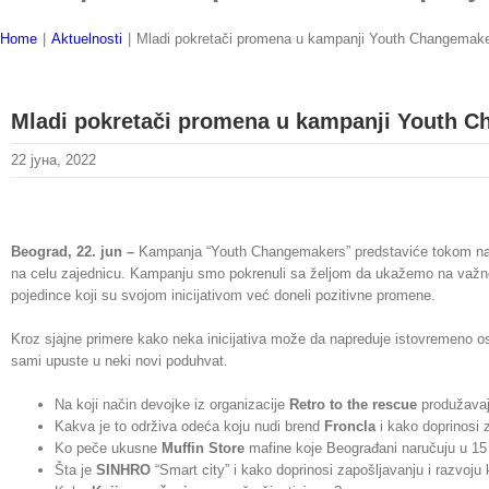
Home
|
Aktuelnosti
|
Mladi pokretači promena u kampanji Youth Changemak
Mladi pokretači promena u kampanji Youth 
22 јуна, 2022
Beograd, 22. jun –
Kampanja “Youth Changemakers” predstaviće tokom naredn
na celu zajednicu. Kampanju smo pokrenuli sa željom da ukažemo na važnos
pojedince koji su svojom inicijativom već doneli pozitivne promene.
Kroz sjajne primere kako neka inicijativa može da napreduje istovremeno os
sami upuste u neki
novi poduhvat.
Na koji način devojke iz organizacije
Retro to the rescue
produžava
Kakva je to održiva odeća koju nudi brend
Froncla
i kako doprinosi 
Ko peče ukusne
Muffin Store
mafine koje Beograđani naručuju u 15
Šta je
SINHRO
“Smart city” i kako doprinosi zapošljavanju i
razvoju 