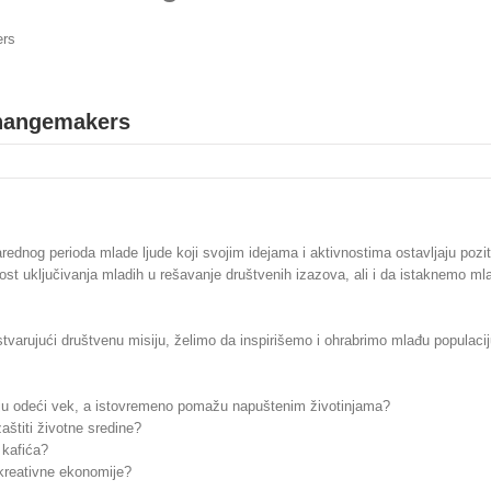
ers
Changemakers
og perioda mlade ljude koji svojim idejama i aktivnostima ostavljaju pozit
t uključivanja mladih u rešavanje društvenih izazova, ali i da istaknemo ml
tvarujući društvenu misiju, želimo da inspirišemo i ohrabrimo mlađu populacij
ju odeći vek, a istovremeno pomažu napuštenim životinjama?
zaštiti životne sredine?
 kafića?
kreativne ekonomije?