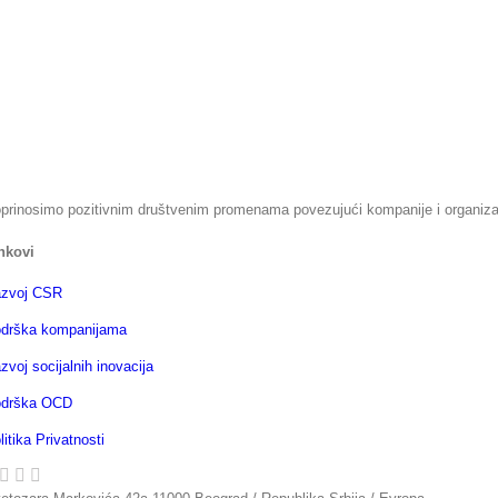
lno
prinosimo pozitivnim društvenim promenama povezujući kompanije i organizaci
nkovi
zvoj CSR
drška kompanijama
zvoj socijalnih inovacija
drška OCD
litika Privatnosti