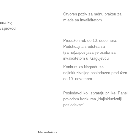
Otvoren poziv za radnu praksu za
mlade sa invaliditetom
ima koji
a sprovodi
Produžen rok do 10. decembra:
Podsticajna sredstva za
(samo)zapošljavanje osoba sa
invaliditetom u Kragujevcu
Konkurs za Nagradu za
najinkluzivnijeg poslodavca produžen
do 10. novembra
Poslodavci koji stvaraju prilike: Panel
povodom konkursa „Najinkluzivniji
poslodavac“
Newsletter