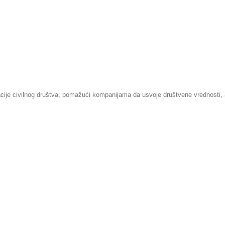
je civilnog društva, pomažući kompanijama da usvoje društvene vrednosti, a o