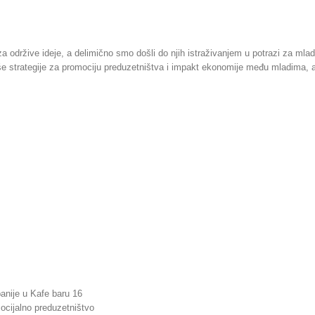
održive ideje, a delimično smo došli do njih istraživanjem u potrazi za mlad
e strategije za promociju preduzetništva i impakt ekonomije među mladima, 