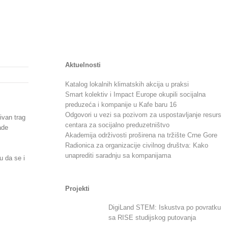
Aktuelnosti
Katalog lokalnih klimatskih akcija u praksi
Smart kolektiv i Impact Europe okupili socijalna
preduzeća i kompanije u Kafe baru 16
Odgovori u vezi sa pozivom za uspostavljanje resurs
ivan trag
centara za socijalno preduzetništvo
ade
Akademija održivosti proširena na tržište Crne Gore
Radionica za organizacije civilnog društva: Kako
unaprediti saradnju sa kompanijama
u da se i
Projekti
DigiLand STEM: Iskustva po povratku
sa RISE studijskog putovanja