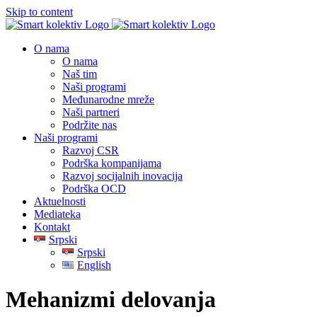
Skip to content
O nama
O nama
Naš tim
Naši programi
Međunarodne mreže
Naši partneri
Podržite nas
Naši programi
Razvoj CSR
Podrška kompanijama
Razvoj socijalnih inovacija
Podrška OCD
Aktuelnosti
Mediateka
Kontakt
Srpski
Srpski
English
Mehanizmi delovanja