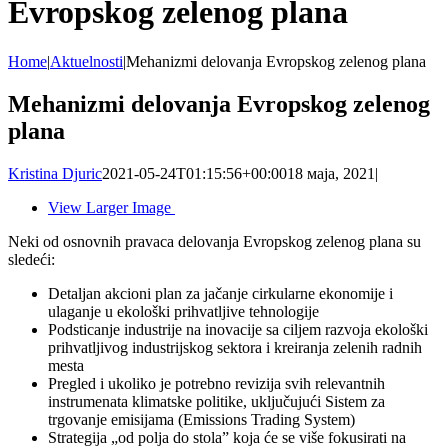
Evropskog zelenog plana
Home
|
Aktuelnosti
|
Mehanizmi delovanja Evropskog zelenog plana
Mehanizmi delovanja Evropskog zelenog
plana
Kristina Djuric
2021-05-24T01:15:56+00:00
18 маја, 2021
|
View Larger Image
Neki od osnovnih pravaca delovanja Evropskog zelenog plana su
sledeći:
Detaljan akcioni plan za jačanje cirkularne ekonomije i
ulaganje u ekološki prihvatljive tehnologije
Podsticanje industrije na inovacije sa ciljem razvoja ekološki
prihvatljivog industrijskog sektora i kreiranja zelenih radnih
mesta
Pregled i ukoliko je potrebno revizija svih relevantnih
instrumenata klimatske politike, uključujući Sistem za
trgovanje emisijama (Emissions Trading System)
Strategija „od polja do stola” koja će se više fokusirati na