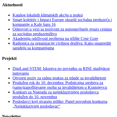
Aktuelnosti
Katalog lokalnih klimatskih akcija u praksi
Smart kolektiv i Impact Europe okupili socijalna preduzeća i
kompanije u Kafe baru 16
Odgovori u vezi sa pozivom za uspostavljanje resurs centara
za socijalno preduzetništvo
Akademija održivosti proširena na tržište Crne Gore
Radionica za organizacije civilnog društva: Kako unaprediti
saradnju sa kompanijama
Projekti
DigiLand STEM: Iskustva po povratku sa RISE studijskog
putovanja
Otvoren poziv za radnu praksu za mlade sa invaliditetom
Produžen rok do 10. decembra: Podsticajna sredstva za
(samo)zapošljavanje osoba sa invaliditetom u Kragujevcu
Konkurs za Nagradu za najinkluzivnijeg poslodavca
produžen do 10. novembra
Poslodavci koji stvaraju prilike: Panel povodom konkursa
„Najinkluzivniji poslodavac“
Newsletter