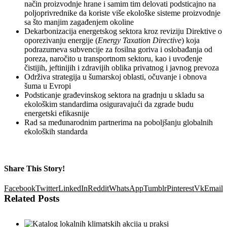
način proizvodnje hrane i samim tim delovati podsticajno na
poljoprivrednike da koriste više ekološke sisteme proizvodnje
sa što manjim zagađenjem okoline
Dekarbonizacija energetskog sektora kroz reviziju Direktive o
oporezivanju energije (
Energy Taxation Directive
) koja
podrazumeva subvencije za fosilna goriva i oslobađanja od
poreza, naročito u transportnom sektoru, kao i uvođenje
čistijih, jeftinijih i zdravijih oblika privatnog i javnog prevoza
Održiva strategija u šumarskoj oblasti, očuvanje i obnova
šuma u Evropi
Podsticanje građevinskog sektora na gradnju u skladu sa
ekološkim standardima osiguravajući da zgrade budu
energetski efikasnije
Rad sa međunarodnim partnerima na poboljšanju globalnih
ekoloških standarda
Share This Story!
Facebook
Twitter
LinkedIn
Reddit
WhatsApp
Tumblr
Pinterest
Vk
Email
Related Posts