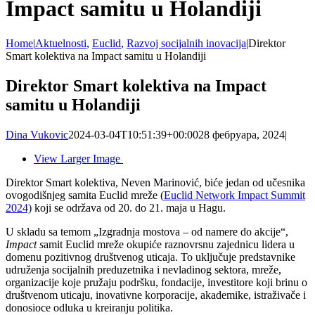
Impact samitu u Holandiji
Home
|
Aktuelnosti
,
Euclid
,
Razvoj socijalnih inovacija
|
Direktor
Smart kolektiva na Impact samitu u Holandiji
Direktor Smart kolektiva na Impact
samitu u Holandiji
Dina Vukovic
2024-03-04T10:51:39+00:00
28 фебруара, 2024
|
View Larger Image
Direktor Smart kolektiva, Neven Marinović, biće jedan od učesnika
ovogodišnjeg samita Euclid mreže (
Euclid Network Impact Summit
2024)
koji se održava od 20. do 21. maja u Hagu.
U skladu sa temom „Izgradnja mostova – od namere do akcije“,
Impact s
amit Euclid mreže okupiće raznovrsnu zajednicu lidera u
domenu pozitivnog društvenog uticaja. To uključuje predstavnike
udruženja socijalnih preduzetnika i nevladinog sektora, mreže,
organizacije koje pružaju podršku, fondacije, investitore koji brinu o
društvenom uticaju, inovativne korporacije, akademike, istraživače i
donosioce odluka u kreiranju politika.