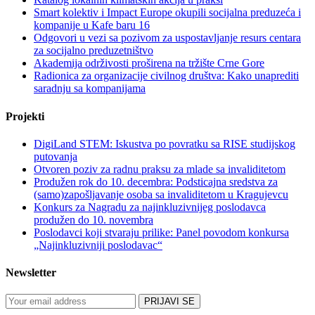
Smart kolektiv i Impact Europe okupili socijalna preduzeća i
kompanije u Kafe baru 16
Odgovori u vezi sa pozivom za uspostavljanje resurs centara
za socijalno preduzetništvo
Akademija održivosti proširena na tržište Crne Gore
Radionica za organizacije civilnog društva: Kako unaprediti
saradnju sa kompanijama
Projekti
DigiLand STEM: Iskustva po povratku sa RISE studijskog
putovanja
Otvoren poziv za radnu praksu za mlade sa invaliditetom
Produžen rok do 10. decembra: Podsticajna sredstva za
(samo)zapošljavanje osoba sa invaliditetom u Kragujevcu
Konkurs za Nagradu za najinkluzivnijeg poslodavca
produžen do 10. novembra
Poslodavci koji stvaraju prilike: Panel povodom konkursa
„Najinkluzivniji poslodavac“
Newsletter