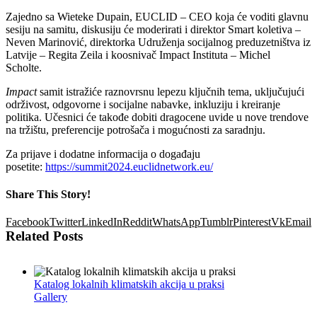
Zajedno sa
Wieteke Dupain,
EUCLID – CEO
koja će voditi glavnu
sesiju na samitu, diskusiju će moderirati i direktor Smart koletiva –
Neven Marinović, direktorka Udruženja socijalnog preduzetništva iz
Latvije – Regita Zeila i k
oosnivač Impact Instituta –
Michel
Scholte.
Impact
samit istražiće raznovrsnu lepezu ključnih tema, uključujući
održivost, odgovorne i socijalne nabavke, inkluziju i kreiranje
politika. Učesnici će takođe dobiti dragocene uvide u nove trendove
na tržištu, preferencije potrošača i mogućnosti za saradnju.
Za prijave i dodatne informacija o događaju
posetite:
https://summit2024.euclidnetwork.eu/
Share This Story!
Facebook
Twitter
LinkedIn
Reddit
WhatsApp
Tumblr
Pinterest
Vk
Email
Related Posts
Katalog lokalnih klimatskih akcija u praksi
Gallery