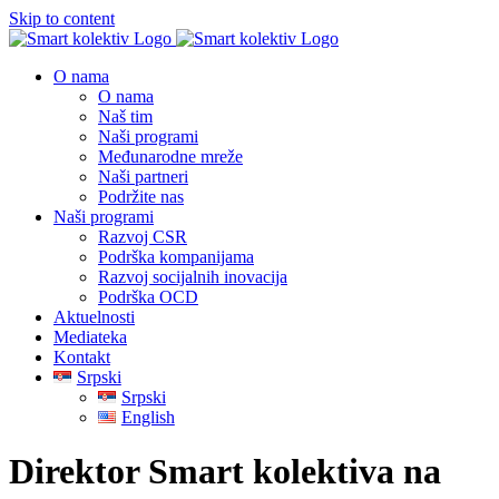
Skip to content
O nama
O nama
Naš tim
Naši programi
Međunarodne mreže
Naši partneri
Podržite nas
Naši programi
Razvoj CSR
Podrška kompanijama
Razvoj socijalnih inovacija
Podrška OCD
Aktuelnosti
Mediateka
Kontakt
Srpski
Srpski
English
Direktor Smart kolektiva na