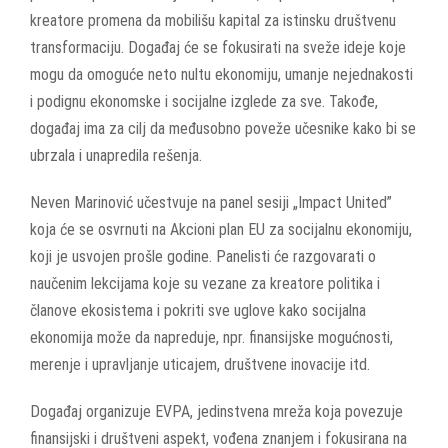
kreatore promena da mobilišu kapital za istinsku društvenu
transformaciju. Događaj će se fokusirati na sveže ideje koje
mogu da omoguće neto nultu ekonomiju, umanje nejednakosti
i podignu ekonomske i socijalne izglede za sve. Takođe,
događaj ima za cilj da međusobno poveže učesnike kako bi se
ubrzala i unapredila rešenja.
Neven Marinović učestvuje na panel sesiji „Impact United”
koja će se osvrnuti na Akcioni plan EU za socijalnu ekonomiju,
koji je usvojen prošle godine.
Panelisti
će
razgovarati o
naučenim lekcijama koje su vezane za kreatore politika i
članove ekosistema i pokriti sve uglove kako socijalna
ekonomija može da napreduje, npr. finansijske
mogućnosti
,
merenje i upravljanje uticajem, društvene inovacije itd.
Događaj organizuje EVPA, jedinstvena mreža koja povezuje
finansijski i društveni aspekt, vođena znanjem i fokusirana na