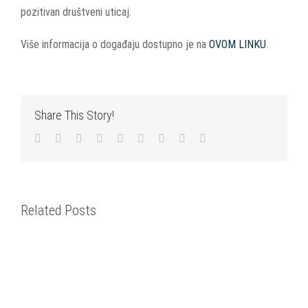
pozitivan društveni uticaj.
Više informacija o događaju dostupno je na
OVOM LINKU
.
Share This Story!
Facebook
Twitter
LinkedIn
Reddit
WhatsApp
Tumblr
Pinterest
Vk
Email
Related Posts