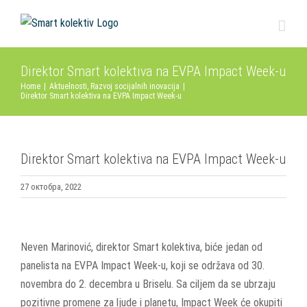
Skip
to
content
Direktor Smart kolektiva na EVPA Impact Week-u
Home
|
Aktuelnosti
,
Razvoj socijalnih inovacija
|
Direktor Smart kolektiva na EVPA Impact Week-u
Direktor Smart kolektiva na EVPA Impact Week-u
27 октобра, 2022
View
Larger
Neven Marinović, direktor Smart kolektiva, biće jedan od
Image
panelista na EVPA Impact Week-u, koji se održava od 30.
novembra do 2. decembra u Briselu. Sa ciljem da se ubrzaju
pozitivne promene za ljude i planetu, Impact Week će okupiti