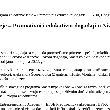
ogram za održive ideje – Promotivni i edukativni događaji u Nišu, Be
eje – Promotivni i edukativni događaji u N
mo tri događaja sa ciljem da promovišemo primere uspešnih, mladih soc
ene i/ili ekološke izazove. Tokom događaja, Smart kolektiv je takođe 
i od januara do juna 2022. godine.
 iz Niša i Startit Centar iz Novog Sada. Na događajima su se učesnici mog
ceulice), Aleksandra Šćepanovića (Zanateria i Hostel Montana), Oskar 
uspešna preduzeća.
odišnje strategije i programa Smart Impakt Fond – Fond za razvoj održiv
aj način doprinese razvoju ekonomije sa pozitivnim društvenim uticajem
ma u svojim zajednicama.
Entrepreneurship Academy – EFSE Preduzetnička akademija i EVPA – Ev
 unapređenje okvira za davanje, koji je finansirala Američka agencija