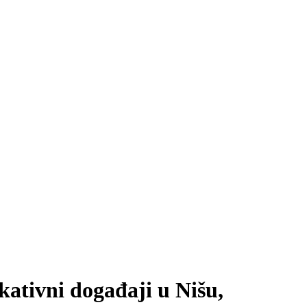
kativni događaji u Nišu,