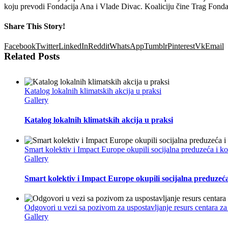
koju prevodi Fondacija Ana i Vlade Divac. Koaliciju čine Trag Fonda
Share This Story!
Facebook
Twitter
LinkedIn
Reddit
WhatsApp
Tumblr
Pinterest
Vk
Email
Related Posts
Katalog lokalnih klimatskih akcija u praksi
Gallery
Katalog lokalnih klimatskih akcija u praksi
Smart kolektiv i Impact Europe okupili socijalna preduzeća i 
Gallery
Smart kolektiv i Impact Europe okupili socijalna preduzeć
Odgovori u vezi sa pozivom za uspostavljanje resurs centara za
Gallery