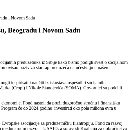
ogradu i Novom Sadu
išu, Beogradu i Novom Sadu
ijalnih preduzetnika iz Srbije kako bismo podigli svest o socijalnom
promovisao poziv za start-ap preduzeća da učestvuju u našem
li inspirisati i naučiti iz iskustava uspešnih i socijalnih
Marka (Cropt) i Nikole Stanojevića (SOMA). Govornici su podelili
e ekonomije. Fond nastoji da pruži dugoročnu stručnu i finansijsku
. Program će do 2024.godine investirati oko pola miliona evra u
ropske asocijacije za preduzetničku filantropiju. Fond za razvoj
 za međunarodni razvoj – USAID, a sprovodi Koalicija za dobročinstvo