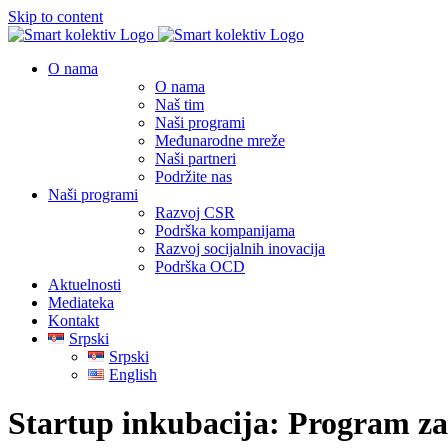
Skip to content
O nama
O nama
Naš tim
Naši programi
Međunarodne mreže
Naši partneri
Podržite nas
Naši programi
Razvoj CSR
Podrška kompanijama
Razvoj socijalnih inovacija
Podrška OCD
Aktuelnosti
Mediateka
Kontakt
Srpski
Srpski
English
Startup inkubacija: Program za 