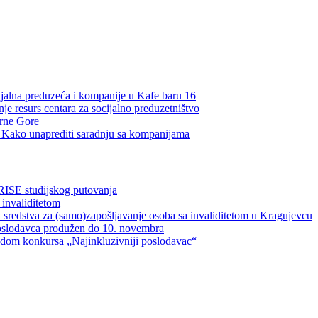
ijalna preduzeća i kompanije u Kafe baru 16
je resurs centara za socijalno preduzetništvo
Crne Gore
a: Kako unaprediti saradnju sa kompanijama
RISE studijskog putovanja
 invaliditetom
 sredstva za (samo)zapošljavanje osoba sa invaliditetom u Kragujevcu
oslodavca produžen do 10. novembra
vodom konkursa „Najinkluzivniji poslodavac“