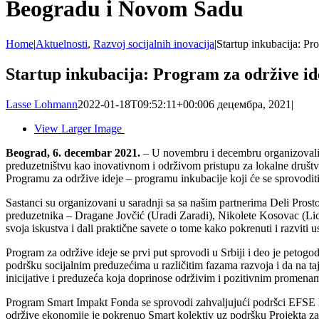
Beogradu i Novom Sadu
Home
|
Aktuelnosti
,
Razvoj socijalnih inovacija
|
Startup inkubacija: Pr
Startup inkubacija: Program za održive id
Lasse Lohmann
2022-01-18T09:52:11+00:00
6 децембра, 2021
|
View Larger Image
Beograd, 6. decembar 2021.
– U novembru i decembru organizovali s
preduzetništvu kao inovativnom i održivom pristupu za lokalne društv
Programu za održive ideje – programu inkubacije koji će se sprovodit
Sastanci su organizovani u saradnji sa sa našim partnerima Deli Prostor
preduzetnika – Dragane Jovčić (Uradi Zaradi), Nikolete Kosovac (Li
svoja iskustva i dali praktične savete o tome kako pokrenuti i razviti 
Program za održive ideje se prvi put sprovodi u Srbiji i deo je petog
podršku socijalnim preduzećima u različitim fazama razvoja i da na t
inicijative i preduzeća koja doprinose održivim i pozitivnim promena
Program Smart Impakt Fonda se sprovodi zahvaljujući podršci EFSE 
održive ekonomije je pokrenuo Smart kolektiv uz podršku Projekta za