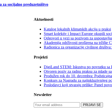
a za socijalno preduzetništvo
Aktuelnosti
Katalog lokalnih klimatskih akcija u praksi
Smart kolektiv i Impact Europe okupili soc
Odgovori u vezi sa pozivom za uspostavljan
Akademija održivosti proširena na tržište 
Radionica za organizacije civilnog društv
Projekti
DigiLand STEM: Iskustva po povratku sa 
Otvoren poziv za radnu praksu za mlade sa
Produžen rok do 10. decembra: Podsticajna
Konkurs za Nagradu za najinkluzivnijeg p
Poslodavci koji stvaraju prilike: Panel po
Newsletter